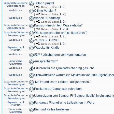
Japanisch-Deutsche
Tattoo Spruch!
Übersetzungen
1
2
[
Gehe zu Seite:
,
]
wadoku.de
Offline-Version?
1
2
[
Gehe zu Seite:
,
]
wadoku.de
Wadoku Roadmap
1
2
[
Gehe zu Seite:
,
]
Japanisch-Deutsche
Kamisori-Inschriften: Was steht da?
Übersetzungen
1
2
3
[
Gehe zu Seite:
,
,
]
Japanisch-Deutsche
Wie sage/schreibe ich "Ich liebe dich"?
Übersetzungen
1
2
[
Gehe zu Seite:
,
]
wadoku.de
Zaurus SL C3200
1
2
[
Gehe zu Seite:
,
]
Japanisch auf
Wadoku für Kindle
PC/PDA
wadoku.de
岩戸 / Löschungen von Kommentaren
Japanische
Aussprache "wo"
Grammatik
wadoku.de
Editoren für die Qualitätssicherung gesucht
wadoku.de
Stichwortsuche warum ein Maximum von 200 Ergebnisse
Japanisch-Deutsche
"Mit freundlichen Grüßen" auf japanisch?
Übersetzungen
Japanisch-Deutsche
Postkarte auf Japanisch schreiben
Übersetzungen
Japanisch-Deutsche
Übersetzung von Semper Fi (Semper fidelis) in ein japani
Übersetzungen
Japanisch auf
Furigana / Phonetische Leitzeichen in Word
PC/PDA
Japanische
Bier und Kaffee bestellen :)
Grammatik