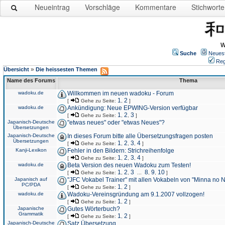
Neueintrag
Vorschläge
Kommentare
Stichworte
W
Suche
Neues
Reg
»
Übersicht
Die heissesten Themen
Name des Forums
Thema
wadoku.de
Willkommen im neuen wadoku - Forum
1
2
[
Gehe zu Seite:
,
]
wadoku.de
Ankündigung: Neue EPWING-Version verfügbar
1
2
3
[
Gehe zu Seite:
,
,
]
Japanisch-Deutsche
"etwas neues" oder "etwas Neues"?
Übersetzungen
Japanisch-Deutsche
In dieses Forum bitte alle Übersetzungsfragen posten
Übersetzungen
1
2
3
4
[
Gehe zu Seite:
,
,
,
]
Kanji-Lexikon
Fehler in den Bildern: Strichreihenfolge
1
2
3
4
[
Gehe zu Seite:
,
,
,
]
wadoku.de
Beta Version des neuen Wadoku zum Testen!
1
2
3
8
9
10
[
Gehe zu Seite:
,
,
...
,
,
]
Japanisch auf
"JFC Vokabel Trainer" mit allen Vokabeln von "Minna no 
PC/PDA
1
2
[
Gehe zu Seite:
,
]
wadoku.de
Wadoku-Vereinsgründung am 9.1.2007 vollzogen!
1
2
[
Gehe zu Seite:
,
]
Japanische
Gutes Wörterbuch?
Grammatik
1
2
[
Gehe zu Seite:
,
]
Japanisch-Deutsche
Satz Übersetzung