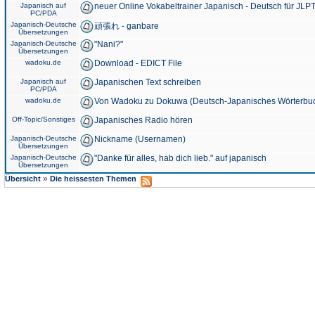
Japanisch auf
neuer Online Vokabeltrainer Japanisch - Deutsch für JLPT
PC/PDA
Japanisch-Deutsche
頑張れ - ganbare
Übersetzungen
Japanisch-Deutsche
"Nani?"
Übersetzungen
wadoku.de
Download - EDICT File
Japanisch auf
Japanischen Text schreiben
PC/PDA
wadoku.de
Von Wadoku zu Dokuwa (Deutsch-Japanisches Wörterbu
Off-Topic/Sonstiges
Japanisches Radio hören
Japanisch-Deutsche
Nickname (Usernamen)
Übersetzungen
Japanisch-Deutsche
"Danke für alles, hab dich lieb." auf japanisch
Übersetzungen
»
Übersicht
Die heissesten Themen