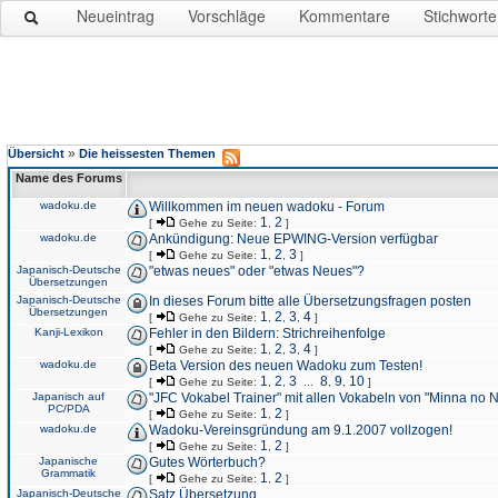
Neueintrag
Vorschläge
Kommentare
Stichworte
»
Übersicht
Die heissesten Themen
Name des Forums
wadoku.de
Willkommen im neuen wadoku - Forum
1
2
[
Gehe zu Seite:
,
]
wadoku.de
Ankündigung: Neue EPWING-Version verfügbar
1
2
3
[
Gehe zu Seite:
,
,
]
Japanisch-Deutsche
"etwas neues" oder "etwas Neues"?
Übersetzungen
Japanisch-Deutsche
In dieses Forum bitte alle Übersetzungsfragen posten
Übersetzungen
1
2
3
4
[
Gehe zu Seite:
,
,
,
]
Kanji-Lexikon
Fehler in den Bildern: Strichreihenfolge
1
2
3
4
[
Gehe zu Seite:
,
,
,
]
wadoku.de
Beta Version des neuen Wadoku zum Testen!
1
2
3
8
9
10
[
Gehe zu Seite:
,
,
...
,
,
]
Japanisch auf
"JFC Vokabel Trainer" mit allen Vokabeln von "Minna no 
PC/PDA
1
2
[
Gehe zu Seite:
,
]
wadoku.de
Wadoku-Vereinsgründung am 9.1.2007 vollzogen!
1
2
[
Gehe zu Seite:
,
]
Japanische
Gutes Wörterbuch?
Grammatik
1
2
[
Gehe zu Seite:
,
]
Japanisch-Deutsche
Satz Übersetzung