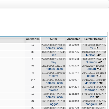
Antworten
Autor
Ansichten
Letzter Beitrag
17
22/05/2006 23:13:18
1512960
31/05/2008 16:28:55
Thomas Latka
hv
36
11/01/2009 16:55:45
1504735
13/04/2020 21:18:08
Dan
McDohl
5
27/08/2012 17:16:13
1299688
30/08/2012 03:45:29
may
Niremori
53
18/12/2006 16:01:46
1291205
08/07/2007 10:27:57
Thomas Latka
Leetah
46
27/11/2006 15:45:59
1219744
29/07/2012 18:11:18
ralferly
gegee
147
28/11/2007 00:25:39
1201697
01/11/2011 16:59:19
Thomas Latka
Marksman
15
09/07/2009 08:23:28
1194234
26/10/2014 09:39:39
elwello
RealNoob1
18
12/08/2006 14:22:35
1135258
17/08/2014 12:52:57
Thomas Latka
Dan
21
03/11/2008 18:37:11
1126843
22/01/2018 01:50:55
Loggos
zongoku
20
10/08/2008 19:02:43
1090720
18/08/2008 15:50:11