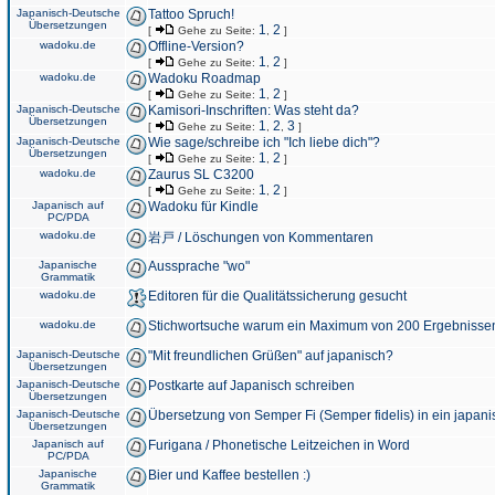
Japanisch-Deutsche
Tattoo Spruch!
Übersetzungen
1
2
[
Gehe zu Seite:
,
]
wadoku.de
Offline-Version?
1
2
[
Gehe zu Seite:
,
]
wadoku.de
Wadoku Roadmap
1
2
[
Gehe zu Seite:
,
]
Japanisch-Deutsche
Kamisori-Inschriften: Was steht da?
Übersetzungen
1
2
3
[
Gehe zu Seite:
,
,
]
Japanisch-Deutsche
Wie sage/schreibe ich "Ich liebe dich"?
Übersetzungen
1
2
[
Gehe zu Seite:
,
]
wadoku.de
Zaurus SL C3200
1
2
[
Gehe zu Seite:
,
]
Japanisch auf
Wadoku für Kindle
PC/PDA
wadoku.de
岩戸 / Löschungen von Kommentaren
Japanische
Aussprache "wo"
Grammatik
wadoku.de
Editoren für die Qualitätssicherung gesucht
wadoku.de
Stichwortsuche warum ein Maximum von 200 Ergebnisse
Japanisch-Deutsche
"Mit freundlichen Grüßen" auf japanisch?
Übersetzungen
Japanisch-Deutsche
Postkarte auf Japanisch schreiben
Übersetzungen
Japanisch-Deutsche
Übersetzung von Semper Fi (Semper fidelis) in ein japani
Übersetzungen
Japanisch auf
Furigana / Phonetische Leitzeichen in Word
PC/PDA
Japanische
Bier und Kaffee bestellen :)
Grammatik