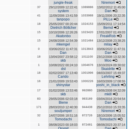
jungle-freak
Niremori
37
29/12/2009 12:22:41
1089886
13/02/2012 11:45:00
system
Dan
41
11/09/2006 13:41:59
1033988
19/11/2006 20:22:35
tanpopo
PiLLe
18
25/05/2007 00:20:44
1024153
15/09/2011 17:14:54
Dietrich Böttcher
Bernd
15
10/10/2006 12:26:26
1023420
17/01/2007 01:49:03
Akatonbo
FreakRob
15
24/08/2008 12:54:39
1021484
13/12/2008 23:38:25
mkengel
milay
0
03/06/2022 11:47:31
1013843
03/06/2022 11:47:31
Dan
Dan
18
13/04/2007 23:58:12
1011100
23/12/2008 13:32:30
skb
Moo
1
10/08/2022 00:24:10
1004676
13/10/2024 09:30:02
dst
Skaidrite
18
02/02/2007 17:13:40
1001996
04/03/2007 15:49:37
Carido
Lehrling
16
21/01/2009 19:53:43
1000226
16/03/2009 17:08:55
shinystar
yoshi_in_black
17
01/02/2008 13:53:46
992880
19/06/2008 04:32:09
skb
mkill
83
29/05/2006 02:03:18
983189
03/04/2016 20:54:54
Biene
Dan
171
28/03/2010 12:40:30
944438
25/12/2010 15:33:35
souljumper
Niremori
32
14/07/2006 18:51:16
872726
18/10/2006 15:05:52
Tomodachi
Tomodachi
1
08/08/2023 00:18:03
872481
08/08/2023 20:37:14
Oromit
Dan