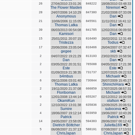
26
27/04/2010 23:01:26
848222
18/08/2010 03:48:33
The Flower Maiden
Niremori
28
24/07/2006 14:10:29
847380
21/02/2008 07:33:09
Anonymous
Dan
21
10/06/2006 11:15:05
845561
11/11/2012 16:41:12
Thomas Latka
Dan
39
06/03/2013 00:54:08
841785
12/02/2016 06:09:50
Kamisori
Dan
15
25/01/2011 20:07:15
816490
26/02/2011 12:31:49
Tristezza
Todius
17
20/06/2006 23:05:04
816466
26/04/2007 07:32:47
gegee
skb
2
04/07/2022 19:21:29
813193
23/02/2023 16:58:56
Dan
Dan
2
03/05/2022 20:31:51
765088
04/05/2022 17:21:38
Este
Este
3
01/09/2019 21:38:35
731737
12/07/2025 09:22:53
b4mbus
Michaelr
6
09/11/2006 03:01:40
730844
26/07/2009 15:45:27
Thomas Latka
ShinichiHara
2
19/11/2020 21:37:08
666859
17/07/2025 08:57:31
Floriboman
Michaelr
9
12/01/2008 13:44:14
655267
02/12/2012 16:00:59
OkamiKun
olafson
2
12/10/2022 13:01:38
635836
12/09/2025 20:06:51
Sumire
suboceva
4
18/06/2007 19:12:14
603959
19/06/2007 10:43:26
Patrick
Patrick
14
24/05/2007 23:58:05
594383
28/06/2007 00:12:42
Dietrich Böttcher
Julietta169
5
06/08/2007 21:37:13
588191
07/08/2007 17:13:51
ChrisJapan
ChrisJapan