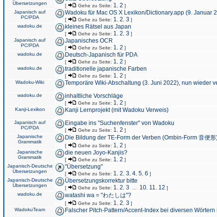
Übersetzungen
1
2
[
Gehe zu Seite:
,
]
Japanisch auf
Wadoku für Mac OS X Lexikon/Dictionary.app (9. Januar 
PC/PDA
1
2
3
[
Gehe zu Seite:
,
,
]
wadoku.de
kleines Rätsel aus Japan
1
2
3
[
Gehe zu Seite:
,
,
]
Japanisch auf
Japanisches OCR
PC/PDA
1
2
[
Gehe zu Seite:
,
]
wadoku.de
Deutsch-Japanisch für PDA
1
2
[
Gehe zu Seite:
,
]
wadoku.de
traditionelle japanische Farben
1
2
[
Gehe zu Seite:
,
]
Wadoku-Wiki
Temporäre Wiki-Abschaltung (3. Juni 2022), nun wieder v
wadoku.de
inhaltliche Vorschläge
1
2
[
Gehe zu Seite:
,
]
Kanji-Lexikon
Kanji Lernprojekt (mit Wadoku Verweis)
Japanisch auf
Eingabe ins "Suchenfenster" von Wadoku
PC/PDA
1
2
[
Gehe zu Seite:
,
]
Japanische
Die Bildung der TE-Form der Verben (Ombin-Form 音便形
Grammatik
1
2
[
Gehe zu Seite:
,
]
Japanische
die neuen Joyo-Kanjis?
Grammatik
1
2
[
Gehe zu Seite:
,
]
Japanisch-Deutsche
"Übersetzung"
Übersetzungen
1
2
3
4
5
6
[
Gehe zu Seite:
,
,
,
,
,
]
Japanisch-Deutsche
Übersetzungskorrektur bitte
Übersetzungen
1
2
3
10
11
12
[
Gehe zu Seite:
,
,
...
,
,
]
wadoku.de
watashi wa = "わたしは"?
1
2
3
[
Gehe zu Seite:
,
,
]
WadokuTeam
Falscher Pitch-Pattern/Accent-Index bei diversen Wörtern