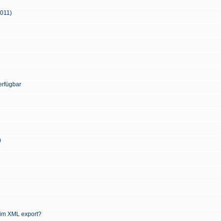
2011)
erfügbar
)
 im XML export?