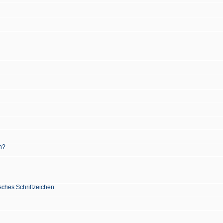
n?
sches Schriftzeichen