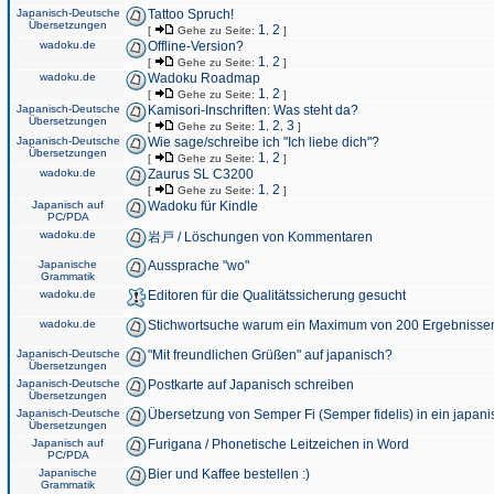
Japanisch-Deutsche
Tattoo Spruch!
Übersetzungen
1
2
[
Gehe zu Seite:
,
]
wadoku.de
Offline-Version?
1
2
[
Gehe zu Seite:
,
]
wadoku.de
Wadoku Roadmap
1
2
[
Gehe zu Seite:
,
]
Japanisch-Deutsche
Kamisori-Inschriften: Was steht da?
Übersetzungen
1
2
3
[
Gehe zu Seite:
,
,
]
Japanisch-Deutsche
Wie sage/schreibe ich "Ich liebe dich"?
Übersetzungen
1
2
[
Gehe zu Seite:
,
]
wadoku.de
Zaurus SL C3200
1
2
[
Gehe zu Seite:
,
]
Japanisch auf
Wadoku für Kindle
PC/PDA
wadoku.de
岩戸 / Löschungen von Kommentaren
Japanische
Aussprache "wo"
Grammatik
wadoku.de
Editoren für die Qualitätssicherung gesucht
wadoku.de
Stichwortsuche warum ein Maximum von 200 Ergebnisse
Japanisch-Deutsche
"Mit freundlichen Grüßen" auf japanisch?
Übersetzungen
Japanisch-Deutsche
Postkarte auf Japanisch schreiben
Übersetzungen
Japanisch-Deutsche
Übersetzung von Semper Fi (Semper fidelis) in ein japani
Übersetzungen
Japanisch auf
Furigana / Phonetische Leitzeichen in Word
PC/PDA
Japanische
Bier und Kaffee bestellen :)
Grammatik