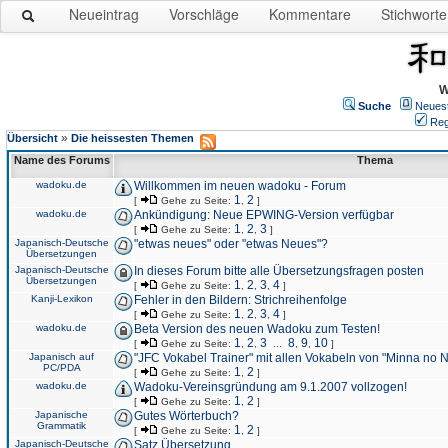
Neueintrag
Vorschläge
Kommentare
Stichworte
W
Suche
Neues
Reg
»
Übersicht
Die heissesten Themen
Name des Forums
Thema
wadoku.de
Willkommen im neuen wadoku - Forum
1
2
[
Gehe zu Seite:
,
]
wadoku.de
Ankündigung: Neue EPWING-Version verfügbar
1
2
3
[
Gehe zu Seite:
,
,
]
Japanisch-Deutsche
"etwas neues" oder "etwas Neues"?
Übersetzungen
Japanisch-Deutsche
In dieses Forum bitte alle Übersetzungsfragen posten
Übersetzungen
1
2
3
4
[
Gehe zu Seite:
,
,
,
]
Kanji-Lexikon
Fehler in den Bildern: Strichreihenfolge
1
2
3
4
[
Gehe zu Seite:
,
,
,
]
wadoku.de
Beta Version des neuen Wadoku zum Testen!
1
2
3
8
9
10
[
Gehe zu Seite:
,
,
...
,
,
]
Japanisch auf
"JFC Vokabel Trainer" mit allen Vokabeln von "Minna no 
PC/PDA
1
2
[
Gehe zu Seite:
,
]
wadoku.de
Wadoku-Vereinsgründung am 9.1.2007 vollzogen!
1
2
[
Gehe zu Seite:
,
]
Japanische
Gutes Wörterbuch?
Grammatik
1
2
[
Gehe zu Seite:
,
]
Japanisch-Deutsche
Satz Übersetzung