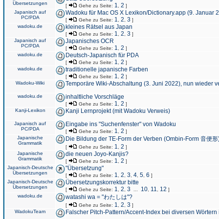
Übersetzungen
1
2
[
Gehe zu Seite:
,
]
Japanisch auf
Wadoku für Mac OS X Lexikon/Dictionary.app (9. Januar 
PC/PDA
1
2
3
[
Gehe zu Seite:
,
,
]
wadoku.de
kleines Rätsel aus Japan
1
2
3
[
Gehe zu Seite:
,
,
]
Japanisch auf
Japanisches OCR
PC/PDA
1
2
[
Gehe zu Seite:
,
]
wadoku.de
Deutsch-Japanisch für PDA
1
2
[
Gehe zu Seite:
,
]
wadoku.de
traditionelle japanische Farben
1
2
[
Gehe zu Seite:
,
]
Wadoku-Wiki
Temporäre Wiki-Abschaltung (3. Juni 2022), nun wieder v
wadoku.de
inhaltliche Vorschläge
1
2
[
Gehe zu Seite:
,
]
Kanji-Lexikon
Kanji Lernprojekt (mit Wadoku Verweis)
Japanisch auf
Eingabe ins "Suchenfenster" von Wadoku
PC/PDA
1
2
[
Gehe zu Seite:
,
]
Japanische
Die Bildung der TE-Form der Verben (Ombin-Form 音便形
Grammatik
1
2
[
Gehe zu Seite:
,
]
Japanische
die neuen Joyo-Kanjis?
Grammatik
1
2
[
Gehe zu Seite:
,
]
Japanisch-Deutsche
"Übersetzung"
Übersetzungen
1
2
3
4
5
6
[
Gehe zu Seite:
,
,
,
,
,
]
Japanisch-Deutsche
Übersetzungskorrektur bitte
Übersetzungen
1
2
3
10
11
12
[
Gehe zu Seite:
,
,
...
,
,
]
wadoku.de
watashi wa = "わたしは"?
1
2
3
[
Gehe zu Seite:
,
,
]
WadokuTeam
Falscher Pitch-Pattern/Accent-Index bei diversen Wörtern