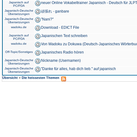
Japanisch auf
neuer Online Vokabeltrainer Japanisch - Deutsch für JLPT
PC/PDA
Japanisch-Deutsche
頑張れ - ganbare
Übersetzungen
Japanisch-Deutsche
"Nani?"
Übersetzungen
wadoku.de
Download - EDICT File
Japanisch auf
Japanischen Text schreiben
PC/PDA
wadoku.de
Von Wadoku zu Dokuwa (Deutsch-Japanisches Wörterbu
Off-Topic/Sonstiges
Japanisches Radio hören
Japanisch-Deutsche
Nickname (Usernamen)
Übersetzungen
Japanisch-Deutsche
"Danke für alles, hab dich lieb." auf japanisch
Übersetzungen
»
Übersicht
Die heissesten Themen