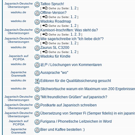
Japanisch-Deutsche
Tattoo Spruch!
Übersetzungen
1
2
[
Gehe zu Seite:
,
]
wadoku.de
Offline-Version?
1
2
[
Gehe zu Seite:
,
]
wadoku.de
Wadoku Roadmap
1
2
[
Gehe zu Seite:
,
]
Japanisch-Deutsche
Kamisori-Inschriften: Was steht da?
Übersetzungen
1
2
3
[
Gehe zu Seite:
,
,
]
Japanisch-Deutsche
Wie sage/schreibe ich "Ich liebe dich"?
Übersetzungen
1
2
[
Gehe zu Seite:
,
]
wadoku.de
Zaurus SL C3200
1
2
[
Gehe zu Seite:
,
]
Japanisch auf
Wadoku für Kindle
PC/PDA
wadoku.de
岩戸 / Löschungen von Kommentaren
Japanische
Aussprache "wo"
Grammatik
wadoku.de
Editoren für die Qualitätssicherung gesucht
wadoku.de
Stichwortsuche warum ein Maximum von 200 Ergebnisse
Japanisch-Deutsche
"Mit freundlichen Grüßen" auf japanisch?
Übersetzungen
Japanisch-Deutsche
Postkarte auf Japanisch schreiben
Übersetzungen
Japanisch-Deutsche
Übersetzung von Semper Fi (Semper fidelis) in ein japani
Übersetzungen
Japanisch auf
Furigana / Phonetische Leitzeichen in Word
PC/PDA
Japanische
Bier und Kaffee bestellen :)
Grammatik