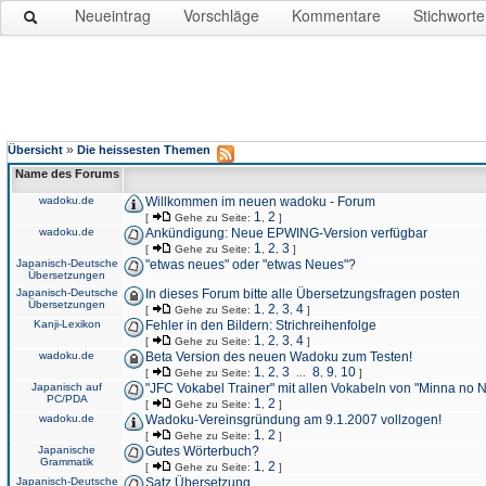
Neueintrag
Vorschläge
Kommentare
Stichworte
»
Übersicht
Die heissesten Themen
Name des Forums
wadoku.de
Willkommen im neuen wadoku - Forum
1
2
[
Gehe zu Seite:
,
]
wadoku.de
Ankündigung: Neue EPWING-Version verfügbar
1
2
3
[
Gehe zu Seite:
,
,
]
Japanisch-Deutsche
"etwas neues" oder "etwas Neues"?
Übersetzungen
Japanisch-Deutsche
In dieses Forum bitte alle Übersetzungsfragen posten
Übersetzungen
1
2
3
4
[
Gehe zu Seite:
,
,
,
]
Kanji-Lexikon
Fehler in den Bildern: Strichreihenfolge
1
2
3
4
[
Gehe zu Seite:
,
,
,
]
wadoku.de
Beta Version des neuen Wadoku zum Testen!
1
2
3
8
9
10
[
Gehe zu Seite:
,
,
...
,
,
]
Japanisch auf
"JFC Vokabel Trainer" mit allen Vokabeln von "Minna no 
PC/PDA
1
2
[
Gehe zu Seite:
,
]
wadoku.de
Wadoku-Vereinsgründung am 9.1.2007 vollzogen!
1
2
[
Gehe zu Seite:
,
]
Japanische
Gutes Wörterbuch?
Grammatik
1
2
[
Gehe zu Seite:
,
]
Japanisch-Deutsche
Satz Übersetzung