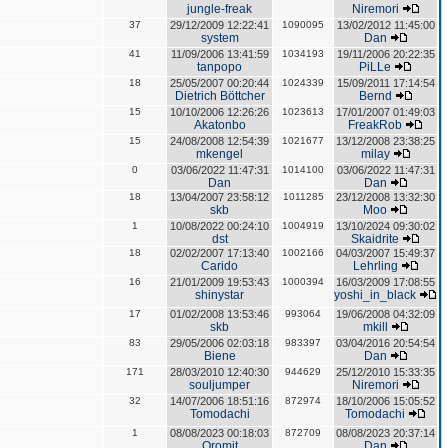
jungle-freak
Niremori
37
29/12/2009 12:22:41
1090095
13/02/2012 11:45:00
system
Dan
41
11/09/2006 13:41:59
1034193
19/11/2006 20:22:35
tanpopo
PiLLe
18
25/05/2007 00:20:44
1024339
15/09/2011 17:14:54
Dietrich Böttcher
Bernd
15
10/10/2006 12:26:26
1023613
17/01/2007 01:49:03
Akatonbo
FreakRob
15
24/08/2008 12:54:39
1021677
13/12/2008 23:38:25
mkengel
milay
0
03/06/2022 11:47:31
1014100
03/06/2022 11:47:31
Dan
Dan
18
13/04/2007 23:58:12
1011285
23/12/2008 13:32:30
skb
Moo
1
10/08/2022 00:24:10
1004919
13/10/2024 09:30:02
dst
Skaidrite
18
02/02/2007 17:13:40
1002166
04/03/2007 15:49:37
Carido
Lehrling
16
21/01/2009 19:53:43
1000394
16/03/2009 17:08:55
shinystar
yoshi_in_black
17
01/02/2008 13:53:46
993064
19/06/2008 04:32:09
skb
mkill
83
29/05/2006 02:03:18
983397
03/04/2016 20:54:54
Biene
Dan
171
28/03/2010 12:40:30
944629
25/12/2010 15:33:35
souljumper
Niremori
32
14/07/2006 18:51:16
872974
18/10/2006 15:05:52
Tomodachi
Tomodachi
1
08/08/2023 00:18:03
872709
08/08/2023 20:37:14
Oromit
Dan