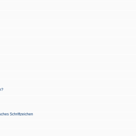
n?
sches Schriftzeichen