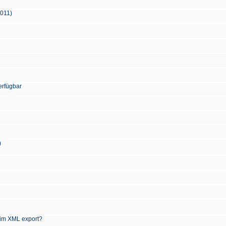
2011)
erfügbar
)
 im XML export?