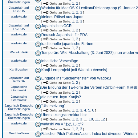
Übersetzungen
1
2
[
Gehe zu Seite:
,
]
Japanisch auf
Wadoku für Mac OS X Lexikon/Dictionary.app (9. Januar 
PC/PDA
1
2
3
[
Gehe zu Seite:
,
,
]
wadoku.de
kleines Rätsel aus Japan
1
2
3
[
Gehe zu Seite:
,
,
]
Japanisch auf
Japanisches OCR
PC/PDA
1
2
[
Gehe zu Seite:
,
]
wadoku.de
Deutsch-Japanisch für PDA
1
2
[
Gehe zu Seite:
,
]
wadoku.de
traditionelle japanische Farben
1
2
[
Gehe zu Seite:
,
]
Wadoku-Wiki
Temporäre Wiki-Abschaltung (3. Juni 2022), nun wieder v
wadoku.de
inhaltliche Vorschläge
1
2
[
Gehe zu Seite:
,
]
Kanji-Lexikon
Kanji Lernprojekt (mit Wadoku Verweis)
Japanisch auf
Eingabe ins "Suchenfenster" von Wadoku
PC/PDA
1
2
[
Gehe zu Seite:
,
]
Japanische
Die Bildung der TE-Form der Verben (Ombin-Form 音便形
Grammatik
1
2
[
Gehe zu Seite:
,
]
Japanische
die neuen Joyo-Kanjis?
Grammatik
1
2
[
Gehe zu Seite:
,
]
Japanisch-Deutsche
"Übersetzung"
Übersetzungen
1
2
3
4
5
6
[
Gehe zu Seite:
,
,
,
,
,
]
Japanisch-Deutsche
Übersetzungskorrektur bitte
Übersetzungen
1
2
3
10
11
12
[
Gehe zu Seite:
,
,
...
,
,
]
wadoku.de
watashi wa = "わたしは"?
1
2
3
[
Gehe zu Seite:
,
,
]
WadokuTeam
Falscher Pitch-Pattern/Accent-Index bei diversen Wörtern