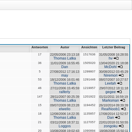
Antworten
Autor
Ansichten
Letzter Beitrag
17
22/05/2006 23:13:18
1517636
31/05/2008 16:28:55
Thomas Latka
hv
36
11/01/2009 16:55:45
1505020
13/04/2020 21:18:08
Dan
McDohl
5
27/08/2012 17:16:13
1299807
30/08/2012 03:45:29
may
Niremori
53
18/12/2006 16:01:46
1291446
08/07/2007 10:27:57
Thomas Latka
Leetah
46
27/11/2006 15:45:59
1219957
29/07/2012 18:11:18
ralferly
gegee
147
28/11/2007 00:25:39
1201922
01/11/2011 16:59:19
Thomas Latka
Marksman
15
09/07/2009 08:23:28
1194452
26/10/2014 09:39:39
elwello
RealNoob1
18
12/08/2006 14:22:35
1135857
17/08/2014 12:52:57
Thomas Latka
Dan
21
03/11/2008 18:37:11
1127057
22/01/2018 01:50:55
Loggos
zongoku
20
10/08/2008 19:02:43
1090894
18/08/2008 15:50:11