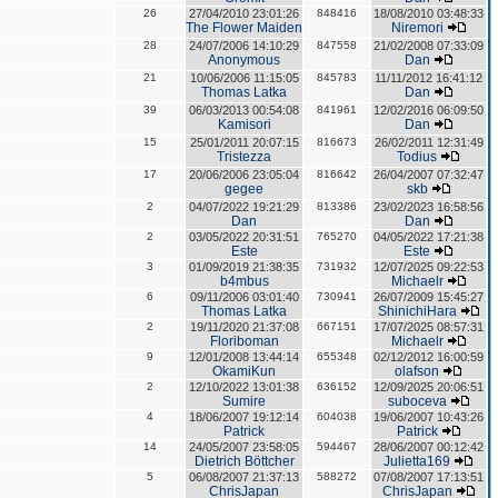
26
27/04/2010 23:01:26
848416
18/08/2010 03:48:33
The Flower Maiden
Niremori
28
24/07/2006 14:10:29
847558
21/02/2008 07:33:09
Anonymous
Dan
21
10/06/2006 11:15:05
845783
11/11/2012 16:41:12
Thomas Latka
Dan
39
06/03/2013 00:54:08
841961
12/02/2016 06:09:50
Kamisori
Dan
15
25/01/2011 20:07:15
816673
26/02/2011 12:31:49
Tristezza
Todius
17
20/06/2006 23:05:04
816642
26/04/2007 07:32:47
gegee
skb
2
04/07/2022 19:21:29
813386
23/02/2023 16:58:56
Dan
Dan
2
03/05/2022 20:31:51
765270
04/05/2022 17:21:38
Este
Este
3
01/09/2019 21:38:35
731932
12/07/2025 09:22:53
b4mbus
Michaelr
6
09/11/2006 03:01:40
730941
26/07/2009 15:45:27
Thomas Latka
ShinichiHara
2
19/11/2020 21:37:08
667151
17/07/2025 08:57:31
Floriboman
Michaelr
9
12/01/2008 13:44:14
655348
02/12/2012 16:00:59
OkamiKun
olafson
2
12/10/2022 13:01:38
636152
12/09/2025 20:06:51
Sumire
suboceva
4
18/06/2007 19:12:14
604038
19/06/2007 10:43:26
Patrick
Patrick
14
24/05/2007 23:58:05
594467
28/06/2007 00:12:42
Dietrich Böttcher
Julietta169
5
06/08/2007 21:37:13
588272
07/08/2007 17:13:51
ChrisJapan
ChrisJapan