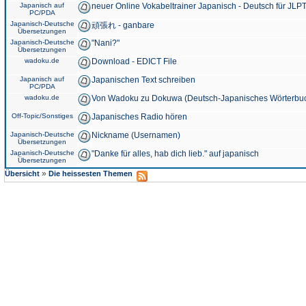
Japanisch auf
neuer Online Vokabeltrainer Japanisch - Deutsch für JLPT
PC/PDA
Japanisch-Deutsche
頑張れ - ganbare
Übersetzungen
Japanisch-Deutsche
"Nani?"
Übersetzungen
wadoku.de
Download - EDICT File
Japanisch auf
Japanischen Text schreiben
PC/PDA
wadoku.de
Von Wadoku zu Dokuwa (Deutsch-Japanisches Wörterbu
Off-Topic/Sonstiges
Japanisches Radio hören
Japanisch-Deutsche
Nickname (Usernamen)
Übersetzungen
Japanisch-Deutsche
"Danke für alles, hab dich lieb." auf japanisch
Übersetzungen
»
Übersicht
Die heissesten Themen