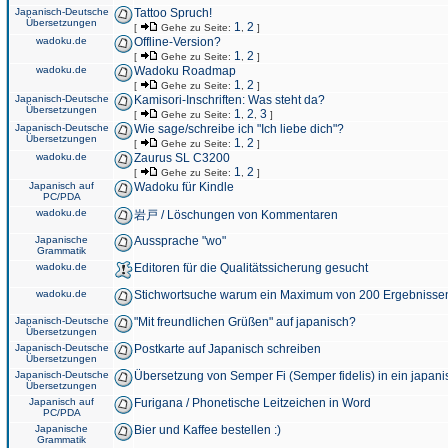
Japanisch-Deutsche
Tattoo Spruch!
Übersetzungen
1
2
[
Gehe zu Seite:
,
]
wadoku.de
Offline-Version?
1
2
[
Gehe zu Seite:
,
]
wadoku.de
Wadoku Roadmap
1
2
[
Gehe zu Seite:
,
]
Japanisch-Deutsche
Kamisori-Inschriften: Was steht da?
Übersetzungen
1
2
3
[
Gehe zu Seite:
,
,
]
Japanisch-Deutsche
Wie sage/schreibe ich "Ich liebe dich"?
Übersetzungen
1
2
[
Gehe zu Seite:
,
]
wadoku.de
Zaurus SL C3200
1
2
[
Gehe zu Seite:
,
]
Japanisch auf
Wadoku für Kindle
PC/PDA
wadoku.de
岩戸 / Löschungen von Kommentaren
Japanische
Aussprache "wo"
Grammatik
wadoku.de
Editoren für die Qualitätssicherung gesucht
wadoku.de
Stichwortsuche warum ein Maximum von 200 Ergebnisse
Japanisch-Deutsche
"Mit freundlichen Grüßen" auf japanisch?
Übersetzungen
Japanisch-Deutsche
Postkarte auf Japanisch schreiben
Übersetzungen
Japanisch-Deutsche
Übersetzung von Semper Fi (Semper fidelis) in ein japani
Übersetzungen
Japanisch auf
Furigana / Phonetische Leitzeichen in Word
PC/PDA
Japanische
Bier und Kaffee bestellen :)
Grammatik