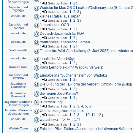
Übersetzungen
1
2
[
Gehe zu Seite:
,
]
Japanisch auf
Wadoku für Mac OS X Lexikon/Dictionary.app (9. Januar 
PC/PDA
1
2
3
[
Gehe zu Seite:
,
,
]
wadoku.de
kleines Rätsel aus Japan
1
2
3
[
Gehe zu Seite:
,
,
]
Japanisch auf
Japanisches OCR
PC/PDA
1
2
[
Gehe zu Seite:
,
]
wadoku.de
Deutsch-Japanisch für PDA
1
2
[
Gehe zu Seite:
,
]
wadoku.de
traditionelle japanische Farben
1
2
[
Gehe zu Seite:
,
]
Wadoku-Wiki
Temporäre Wiki-Abschaltung (3. Juni 2022), nun wieder v
wadoku.de
inhaltliche Vorschläge
1
2
[
Gehe zu Seite:
,
]
Kanji-Lexikon
Kanji Lernprojekt (mit Wadoku Verweis)
Japanisch auf
Eingabe ins "Suchenfenster" von Wadoku
PC/PDA
1
2
[
Gehe zu Seite:
,
]
Japanische
Die Bildung der TE-Form der Verben (Ombin-Form 音便形
Grammatik
1
2
[
Gehe zu Seite:
,
]
Japanische
die neuen Joyo-Kanjis?
Grammatik
1
2
[
Gehe zu Seite:
,
]
Japanisch-Deutsche
"Übersetzung"
Übersetzungen
1
2
3
4
5
6
[
Gehe zu Seite:
,
,
,
,
,
]
Japanisch-Deutsche
Übersetzungskorrektur bitte
Übersetzungen
1
2
3
10
11
12
[
Gehe zu Seite:
,
,
...
,
,
]
wadoku.de
watashi wa = "わたしは"?
1
2
3
[
Gehe zu Seite:
,
,
]
WadokuTeam
Falscher Pitch-Pattern/Accent-Index bei diversen Wörtern