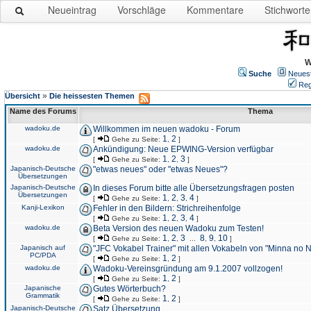
Neueintrag
Vorschläge
Kommentare
Stichworte
W
Suche
Neues
Reg
»
Übersicht
Die heissesten Themen
Name des Forums
Thema
wadoku.de
Willkommen im neuen wadoku - Forum
1
2
[
Gehe zu Seite:
,
]
wadoku.de
Ankündigung: Neue EPWING-Version verfügbar
1
2
3
[
Gehe zu Seite:
,
,
]
Japanisch-Deutsche
"etwas neues" oder "etwas Neues"?
Übersetzungen
Japanisch-Deutsche
In dieses Forum bitte alle Übersetzungsfragen posten
Übersetzungen
1
2
3
4
[
Gehe zu Seite:
,
,
,
]
Kanji-Lexikon
Fehler in den Bildern: Strichreihenfolge
1
2
3
4
[
Gehe zu Seite:
,
,
,
]
wadoku.de
Beta Version des neuen Wadoku zum Testen!
1
2
3
8
9
10
[
Gehe zu Seite:
,
,
...
,
,
]
Japanisch auf
"JFC Vokabel Trainer" mit allen Vokabeln von "Minna no 
PC/PDA
1
2
[
Gehe zu Seite:
,
]
wadoku.de
Wadoku-Vereinsgründung am 9.1.2007 vollzogen!
1
2
[
Gehe zu Seite:
,
]
Japanische
Gutes Wörterbuch?
Grammatik
1
2
[
Gehe zu Seite:
,
]
Japanisch-Deutsche
Satz Übersetzung