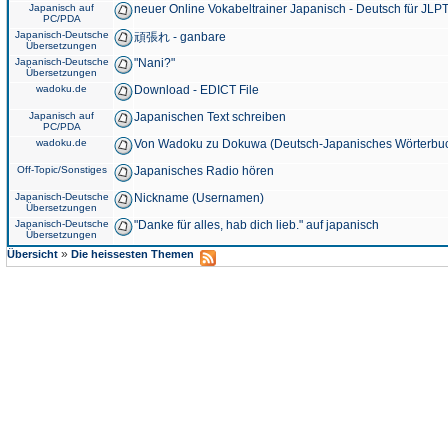
Japanisch auf
neuer Online Vokabeltrainer Japanisch - Deutsch für JLPT
PC/PDA
Japanisch-Deutsche
頑張れ - ganbare
Übersetzungen
Japanisch-Deutsche
"Nani?"
Übersetzungen
wadoku.de
Download - EDICT File
Japanisch auf
Japanischen Text schreiben
PC/PDA
wadoku.de
Von Wadoku zu Dokuwa (Deutsch-Japanisches Wörterbu
Off-Topic/Sonstiges
Japanisches Radio hören
Japanisch-Deutsche
Nickname (Usernamen)
Übersetzungen
Japanisch-Deutsche
"Danke für alles, hab dich lieb." auf japanisch
Übersetzungen
»
Übersicht
Die heissesten Themen