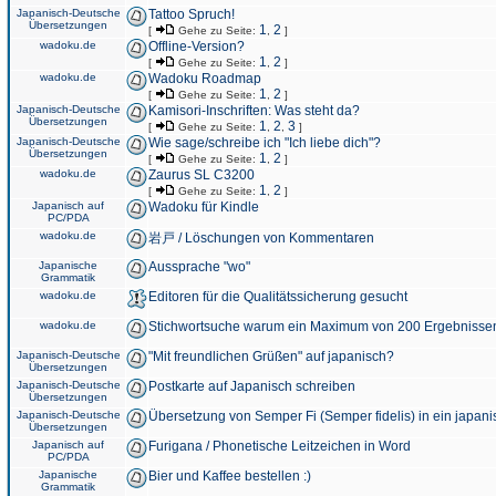
Japanisch-Deutsche
Tattoo Spruch!
Übersetzungen
1
2
[
Gehe zu Seite:
,
]
wadoku.de
Offline-Version?
1
2
[
Gehe zu Seite:
,
]
wadoku.de
Wadoku Roadmap
1
2
[
Gehe zu Seite:
,
]
Japanisch-Deutsche
Kamisori-Inschriften: Was steht da?
Übersetzungen
1
2
3
[
Gehe zu Seite:
,
,
]
Japanisch-Deutsche
Wie sage/schreibe ich "Ich liebe dich"?
Übersetzungen
1
2
[
Gehe zu Seite:
,
]
wadoku.de
Zaurus SL C3200
1
2
[
Gehe zu Seite:
,
]
Japanisch auf
Wadoku für Kindle
PC/PDA
wadoku.de
岩戸 / Löschungen von Kommentaren
Japanische
Aussprache "wo"
Grammatik
wadoku.de
Editoren für die Qualitätssicherung gesucht
wadoku.de
Stichwortsuche warum ein Maximum von 200 Ergebnisse
Japanisch-Deutsche
"Mit freundlichen Grüßen" auf japanisch?
Übersetzungen
Japanisch-Deutsche
Postkarte auf Japanisch schreiben
Übersetzungen
Japanisch-Deutsche
Übersetzung von Semper Fi (Semper fidelis) in ein japani
Übersetzungen
Japanisch auf
Furigana / Phonetische Leitzeichen in Word
PC/PDA
Japanische
Bier und Kaffee bestellen :)
Grammatik