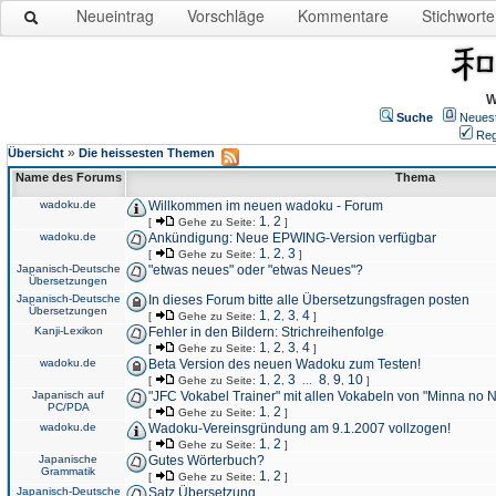
Neueintrag
Vorschläge
Kommentare
Stichworte
W
Suche
Neues
Reg
»
Übersicht
Die heissesten Themen
Name des Forums
Thema
wadoku.de
Willkommen im neuen wadoku - Forum
1
2
[
Gehe zu Seite:
,
]
wadoku.de
Ankündigung: Neue EPWING-Version verfügbar
1
2
3
[
Gehe zu Seite:
,
,
]
Japanisch-Deutsche
"etwas neues" oder "etwas Neues"?
Übersetzungen
Japanisch-Deutsche
In dieses Forum bitte alle Übersetzungsfragen posten
Übersetzungen
1
2
3
4
[
Gehe zu Seite:
,
,
,
]
Kanji-Lexikon
Fehler in den Bildern: Strichreihenfolge
1
2
3
4
[
Gehe zu Seite:
,
,
,
]
wadoku.de
Beta Version des neuen Wadoku zum Testen!
1
2
3
8
9
10
[
Gehe zu Seite:
,
,
...
,
,
]
Japanisch auf
"JFC Vokabel Trainer" mit allen Vokabeln von "Minna no 
PC/PDA
1
2
[
Gehe zu Seite:
,
]
wadoku.de
Wadoku-Vereinsgründung am 9.1.2007 vollzogen!
1
2
[
Gehe zu Seite:
,
]
Japanische
Gutes Wörterbuch?
Grammatik
1
2
[
Gehe zu Seite:
,
]
Japanisch-Deutsche
Satz Übersetzung