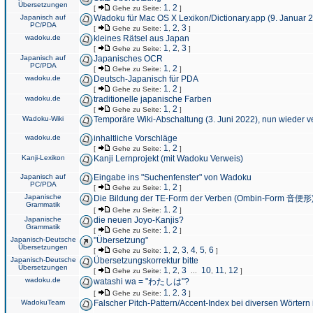
Übersetzungen
1
2
[
Gehe zu Seite:
,
]
Japanisch auf
Wadoku für Mac OS X Lexikon/Dictionary.app (9. Januar 
PC/PDA
1
2
3
[
Gehe zu Seite:
,
,
]
wadoku.de
kleines Rätsel aus Japan
1
2
3
[
Gehe zu Seite:
,
,
]
Japanisch auf
Japanisches OCR
PC/PDA
1
2
[
Gehe zu Seite:
,
]
wadoku.de
Deutsch-Japanisch für PDA
1
2
[
Gehe zu Seite:
,
]
wadoku.de
traditionelle japanische Farben
1
2
[
Gehe zu Seite:
,
]
Wadoku-Wiki
Temporäre Wiki-Abschaltung (3. Juni 2022), nun wieder v
wadoku.de
inhaltliche Vorschläge
1
2
[
Gehe zu Seite:
,
]
Kanji-Lexikon
Kanji Lernprojekt (mit Wadoku Verweis)
Japanisch auf
Eingabe ins "Suchenfenster" von Wadoku
PC/PDA
1
2
[
Gehe zu Seite:
,
]
Japanische
Die Bildung der TE-Form der Verben (Ombin-Form 音便形
Grammatik
1
2
[
Gehe zu Seite:
,
]
Japanische
die neuen Joyo-Kanjis?
Grammatik
1
2
[
Gehe zu Seite:
,
]
Japanisch-Deutsche
"Übersetzung"
Übersetzungen
1
2
3
4
5
6
[
Gehe zu Seite:
,
,
,
,
,
]
Japanisch-Deutsche
Übersetzungskorrektur bitte
Übersetzungen
1
2
3
10
11
12
[
Gehe zu Seite:
,
,
...
,
,
]
wadoku.de
watashi wa = "わたしは"?
1
2
3
[
Gehe zu Seite:
,
,
]
WadokuTeam
Falscher Pitch-Pattern/Accent-Index bei diversen Wörtern