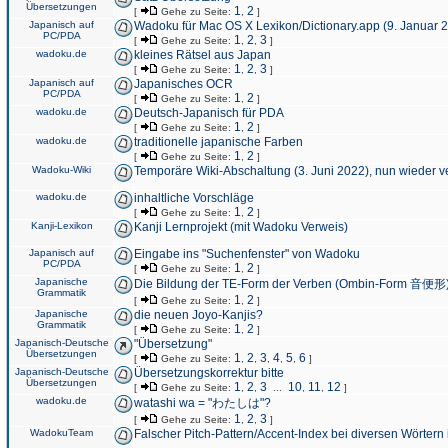
Übersetzungen
1
2
[
Gehe zu Seite:
,
]
Japanisch auf
Wadoku für Mac OS X Lexikon/Dictionary.app (9. Januar 
PC/PDA
1
2
3
[
Gehe zu Seite:
,
,
]
wadoku.de
kleines Rätsel aus Japan
1
2
3
[
Gehe zu Seite:
,
,
]
Japanisch auf
Japanisches OCR
PC/PDA
1
2
[
Gehe zu Seite:
,
]
wadoku.de
Deutsch-Japanisch für PDA
1
2
[
Gehe zu Seite:
,
]
wadoku.de
traditionelle japanische Farben
1
2
[
Gehe zu Seite:
,
]
Wadoku-Wiki
Temporäre Wiki-Abschaltung (3. Juni 2022), nun wieder v
wadoku.de
inhaltliche Vorschläge
1
2
[
Gehe zu Seite:
,
]
Kanji-Lexikon
Kanji Lernprojekt (mit Wadoku Verweis)
Japanisch auf
Eingabe ins "Suchenfenster" von Wadoku
PC/PDA
1
2
[
Gehe zu Seite:
,
]
Japanische
Die Bildung der TE-Form der Verben (Ombin-Form 音便形
Grammatik
1
2
[
Gehe zu Seite:
,
]
Japanische
die neuen Joyo-Kanjis?
Grammatik
1
2
[
Gehe zu Seite:
,
]
Japanisch-Deutsche
"Übersetzung"
Übersetzungen
1
2
3
4
5
6
[
Gehe zu Seite:
,
,
,
,
,
]
Japanisch-Deutsche
Übersetzungskorrektur bitte
Übersetzungen
1
2
3
10
11
12
[
Gehe zu Seite:
,
,
...
,
,
]
wadoku.de
watashi wa = "わたしは"?
1
2
3
[
Gehe zu Seite:
,
,
]
WadokuTeam
Falscher Pitch-Pattern/Accent-Index bei diversen Wörtern