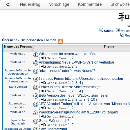
Neueintrag
Vorschläge
Kommentare
Stichworte
W
Suche
Neues
Reg
»
Übersicht
Die heissesten Themen
Name des Forums
Thema
wadoku.de
Willkommen im neuen wadoku - Forum
1
2
[
Gehe zu Seite:
,
]
wadoku.de
Ankündigung: Neue EPWING-Version verfügbar
1
2
3
[
Gehe zu Seite:
,
,
]
Japanisch-Deutsche
"etwas neues" oder "etwas Neues"?
Übersetzungen
Japanisch-Deutsche
In dieses Forum bitte alle Übersetzungsfragen posten
Übersetzungen
1
2
3
4
[
Gehe zu Seite:
,
,
,
]
Kanji-Lexikon
Fehler in den Bildern: Strichreihenfolge
1
2
3
4
[
Gehe zu Seite:
,
,
,
]
wadoku.de
Beta Version des neuen Wadoku zum Testen!
1
2
3
8
9
10
[
Gehe zu Seite:
,
,
...
,
,
]
Japanisch auf
"JFC Vokabel Trainer" mit allen Vokabeln von "Minna no 
PC/PDA
1
2
[
Gehe zu Seite:
,
]
wadoku.de
Wadoku-Vereinsgründung am 9.1.2007 vollzogen!
1
2
[
Gehe zu Seite:
,
]
Japanische
Gutes Wörterbuch?
Grammatik
1
2
[
Gehe zu Seite:
,
]
Japanisch-Deutsche
Satz Übersetzung