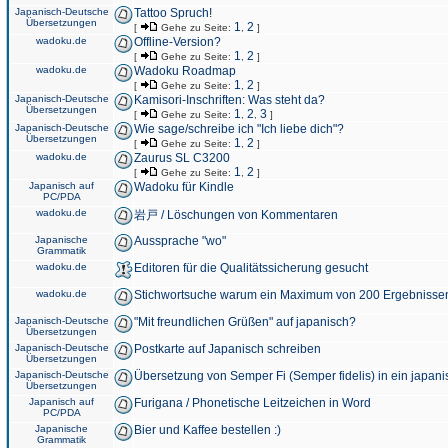
Japanisch-Deutsche
Tattoo Spruch!
Übersetzungen
1
2
[
Gehe zu Seite:
,
]
wadoku.de
Offline-Version?
1
2
[
Gehe zu Seite:
,
]
wadoku.de
Wadoku Roadmap
1
2
[
Gehe zu Seite:
,
]
Japanisch-Deutsche
Kamisori-Inschriften: Was steht da?
Übersetzungen
1
2
3
[
Gehe zu Seite:
,
,
]
Japanisch-Deutsche
Wie sage/schreibe ich "Ich liebe dich"?
Übersetzungen
1
2
[
Gehe zu Seite:
,
]
wadoku.de
Zaurus SL C3200
1
2
[
Gehe zu Seite:
,
]
Japanisch auf
Wadoku für Kindle
PC/PDA
wadoku.de
岩戸 / Löschungen von Kommentaren
Japanische
Aussprache "wo"
Grammatik
wadoku.de
Editoren für die Qualitätssicherung gesucht
wadoku.de
Stichwortsuche warum ein Maximum von 200 Ergebnisse
Japanisch-Deutsche
"Mit freundlichen Grüßen" auf japanisch?
Übersetzungen
Japanisch-Deutsche
Postkarte auf Japanisch schreiben
Übersetzungen
Japanisch-Deutsche
Übersetzung von Semper Fi (Semper fidelis) in ein japani
Übersetzungen
Japanisch auf
Furigana / Phonetische Leitzeichen in Word
PC/PDA
Japanische
Bier und Kaffee bestellen :)
Grammatik