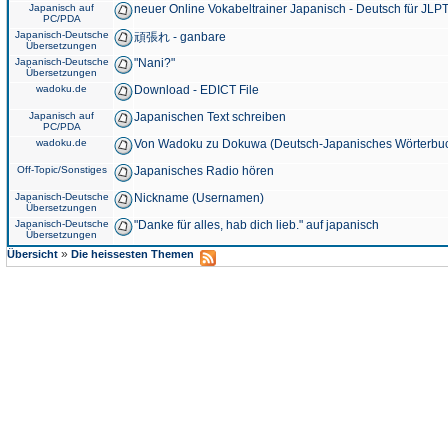
Japanisch auf
neuer Online Vokabeltrainer Japanisch - Deutsch für JLPT
PC/PDA
Japanisch-Deutsche
頑張れ - ganbare
Übersetzungen
Japanisch-Deutsche
"Nani?"
Übersetzungen
wadoku.de
Download - EDICT File
Japanisch auf
Japanischen Text schreiben
PC/PDA
wadoku.de
Von Wadoku zu Dokuwa (Deutsch-Japanisches Wörterbu
Off-Topic/Sonstiges
Japanisches Radio hören
Japanisch-Deutsche
Nickname (Usernamen)
Übersetzungen
Japanisch-Deutsche
"Danke für alles, hab dich lieb." auf japanisch
Übersetzungen
»
Übersicht
Die heissesten Themen