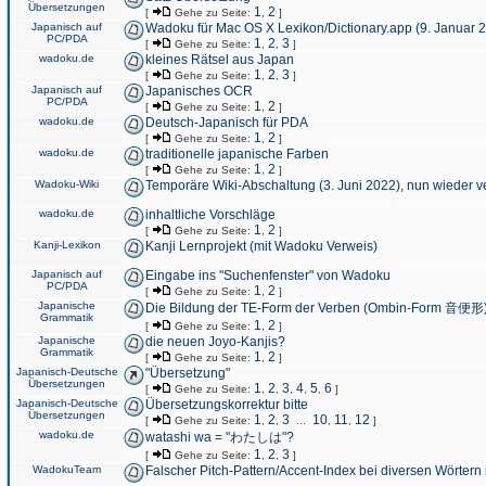
Übersetzungen
1
2
[
Gehe zu Seite:
,
]
Japanisch auf
Wadoku für Mac OS X Lexikon/Dictionary.app (9. Januar 
PC/PDA
1
2
3
[
Gehe zu Seite:
,
,
]
wadoku.de
kleines Rätsel aus Japan
1
2
3
[
Gehe zu Seite:
,
,
]
Japanisch auf
Japanisches OCR
PC/PDA
1
2
[
Gehe zu Seite:
,
]
wadoku.de
Deutsch-Japanisch für PDA
1
2
[
Gehe zu Seite:
,
]
wadoku.de
traditionelle japanische Farben
1
2
[
Gehe zu Seite:
,
]
Wadoku-Wiki
Temporäre Wiki-Abschaltung (3. Juni 2022), nun wieder v
wadoku.de
inhaltliche Vorschläge
1
2
[
Gehe zu Seite:
,
]
Kanji-Lexikon
Kanji Lernprojekt (mit Wadoku Verweis)
Japanisch auf
Eingabe ins "Suchenfenster" von Wadoku
PC/PDA
1
2
[
Gehe zu Seite:
,
]
Japanische
Die Bildung der TE-Form der Verben (Ombin-Form 音便形
Grammatik
1
2
[
Gehe zu Seite:
,
]
Japanische
die neuen Joyo-Kanjis?
Grammatik
1
2
[
Gehe zu Seite:
,
]
Japanisch-Deutsche
"Übersetzung"
Übersetzungen
1
2
3
4
5
6
[
Gehe zu Seite:
,
,
,
,
,
]
Japanisch-Deutsche
Übersetzungskorrektur bitte
Übersetzungen
1
2
3
10
11
12
[
Gehe zu Seite:
,
,
...
,
,
]
wadoku.de
watashi wa = "わたしは"?
1
2
3
[
Gehe zu Seite:
,
,
]
WadokuTeam
Falscher Pitch-Pattern/Accent-Index bei diversen Wörtern