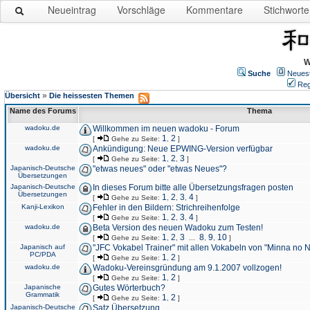
Neueintrag
Vorschläge
Kommentare
Stichworte
W
Suche
Neues
Reg
»
Übersicht
Die heissesten Themen
Name des Forums
Thema
wadoku.de
Willkommen im neuen wadoku - Forum
1
2
[
Gehe zu Seite:
,
]
wadoku.de
Ankündigung: Neue EPWING-Version verfügbar
1
2
3
[
Gehe zu Seite:
,
,
]
Japanisch-Deutsche
"etwas neues" oder "etwas Neues"?
Übersetzungen
Japanisch-Deutsche
In dieses Forum bitte alle Übersetzungsfragen posten
Übersetzungen
1
2
3
4
[
Gehe zu Seite:
,
,
,
]
Kanji-Lexikon
Fehler in den Bildern: Strichreihenfolge
1
2
3
4
[
Gehe zu Seite:
,
,
,
]
wadoku.de
Beta Version des neuen Wadoku zum Testen!
1
2
3
8
9
10
[
Gehe zu Seite:
,
,
...
,
,
]
Japanisch auf
"JFC Vokabel Trainer" mit allen Vokabeln von "Minna no 
PC/PDA
1
2
[
Gehe zu Seite:
,
]
wadoku.de
Wadoku-Vereinsgründung am 9.1.2007 vollzogen!
1
2
[
Gehe zu Seite:
,
]
Japanische
Gutes Wörterbuch?
Grammatik
1
2
[
Gehe zu Seite:
,
]
Japanisch-Deutsche
Satz Übersetzung