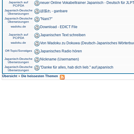
Japanisch auf
neuer Online Vokabeltrainer Japanisch - Deutsch für JLPT
PC/PDA
Japanisch-Deutsche
頑張れ - ganbare
Übersetzungen
Japanisch-Deutsche
"Nani?"
Übersetzungen
wadoku.de
Download - EDICT File
Japanisch auf
Japanischen Text schreiben
PC/PDA
wadoku.de
Von Wadoku zu Dokuwa (Deutsch-Japanisches Wörterbu
Off-Topic/Sonstiges
Japanisches Radio hören
Japanisch-Deutsche
Nickname (Usernamen)
Übersetzungen
Japanisch-Deutsche
"Danke für alles, hab dich lieb." auf japanisch
Übersetzungen
»
Übersicht
Die heissesten Themen