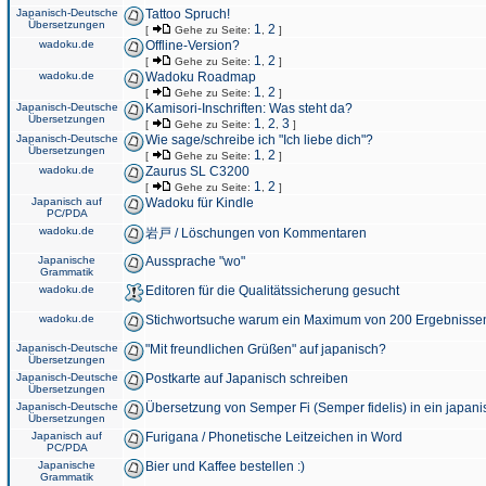
Japanisch-Deutsche
Tattoo Spruch!
Übersetzungen
1
2
[
Gehe zu Seite:
,
]
wadoku.de
Offline-Version?
1
2
[
Gehe zu Seite:
,
]
wadoku.de
Wadoku Roadmap
1
2
[
Gehe zu Seite:
,
]
Japanisch-Deutsche
Kamisori-Inschriften: Was steht da?
Übersetzungen
1
2
3
[
Gehe zu Seite:
,
,
]
Japanisch-Deutsche
Wie sage/schreibe ich "Ich liebe dich"?
Übersetzungen
1
2
[
Gehe zu Seite:
,
]
wadoku.de
Zaurus SL C3200
1
2
[
Gehe zu Seite:
,
]
Japanisch auf
Wadoku für Kindle
PC/PDA
wadoku.de
岩戸 / Löschungen von Kommentaren
Japanische
Aussprache "wo"
Grammatik
wadoku.de
Editoren für die Qualitätssicherung gesucht
wadoku.de
Stichwortsuche warum ein Maximum von 200 Ergebnisse
Japanisch-Deutsche
"Mit freundlichen Grüßen" auf japanisch?
Übersetzungen
Japanisch-Deutsche
Postkarte auf Japanisch schreiben
Übersetzungen
Japanisch-Deutsche
Übersetzung von Semper Fi (Semper fidelis) in ein japani
Übersetzungen
Japanisch auf
Furigana / Phonetische Leitzeichen in Word
PC/PDA
Japanische
Bier und Kaffee bestellen :)
Grammatik