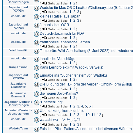
Übersetzungen
1
2
[
Gehe zu Seite:
,
]
Japanisch auf
Wadoku für Mac OS X Lexikon/Dictionary.app (9. Januar 
PC/PDA
1
2
3
[
Gehe zu Seite:
,
,
]
wadoku.de
kleines Rätsel aus Japan
1
2
3
[
Gehe zu Seite:
,
,
]
Japanisch auf
Japanisches OCR
PC/PDA
1
2
[
Gehe zu Seite:
,
]
wadoku.de
Deutsch-Japanisch für PDA
1
2
[
Gehe zu Seite:
,
]
wadoku.de
traditionelle japanische Farben
1
2
[
Gehe zu Seite:
,
]
Wadoku-Wiki
Temporäre Wiki-Abschaltung (3. Juni 2022), nun wieder v
wadoku.de
inhaltliche Vorschläge
1
2
[
Gehe zu Seite:
,
]
Kanji-Lexikon
Kanji Lernprojekt (mit Wadoku Verweis)
Japanisch auf
Eingabe ins "Suchenfenster" von Wadoku
PC/PDA
1
2
[
Gehe zu Seite:
,
]
Japanische
Die Bildung der TE-Form der Verben (Ombin-Form 音便形
Grammatik
1
2
[
Gehe zu Seite:
,
]
Japanische
die neuen Joyo-Kanjis?
Grammatik
1
2
[
Gehe zu Seite:
,
]
Japanisch-Deutsche
"Übersetzung"
Übersetzungen
1
2
3
4
5
6
[
Gehe zu Seite:
,
,
,
,
,
]
Japanisch-Deutsche
Übersetzungskorrektur bitte
Übersetzungen
1
2
3
10
11
12
[
Gehe zu Seite:
,
,
...
,
,
]
wadoku.de
watashi wa = "わたしは"?
1
2
3
[
Gehe zu Seite:
,
,
]
WadokuTeam
Falscher Pitch-Pattern/Accent-Index bei diversen Wörtern