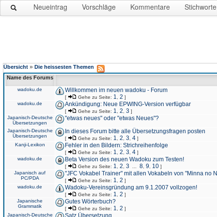
Neueintrag
Vorschläge
Kommentare
Stichworte
»
Übersicht
Die heissesten Themen
Name des Forums
wadoku.de
Willkommen im neuen wadoku - Forum
1
2
[
Gehe zu Seite:
,
]
wadoku.de
Ankündigung: Neue EPWING-Version verfügbar
1
2
3
[
Gehe zu Seite:
,
,
]
Japanisch-Deutsche
"etwas neues" oder "etwas Neues"?
Übersetzungen
Japanisch-Deutsche
In dieses Forum bitte alle Übersetzungsfragen posten
Übersetzungen
1
2
3
4
[
Gehe zu Seite:
,
,
,
]
Kanji-Lexikon
Fehler in den Bildern: Strichreihenfolge
1
2
3
4
[
Gehe zu Seite:
,
,
,
]
wadoku.de
Beta Version des neuen Wadoku zum Testen!
1
2
3
8
9
10
[
Gehe zu Seite:
,
,
...
,
,
]
Japanisch auf
"JFC Vokabel Trainer" mit allen Vokabeln von "Minna no 
PC/PDA
1
2
[
Gehe zu Seite:
,
]
wadoku.de
Wadoku-Vereinsgründung am 9.1.2007 vollzogen!
1
2
[
Gehe zu Seite:
,
]
Japanische
Gutes Wörterbuch?
Grammatik
1
2
[
Gehe zu Seite:
,
]
Japanisch-Deutsche
Satz Übersetzung