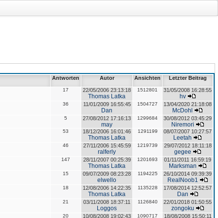
Antworten
Autor
Ansichten
Letzter Beitrag
17
22/05/2006 23:13:18
1512801
31/05/2008 16:28:55
Thomas Latka
hv
36
11/01/2009 16:55:45
1504727
13/04/2020 21:18:08
Dan
McDohl
5
27/08/2012 17:16:13
1299684
30/08/2012 03:45:29
may
Niremori
53
18/12/2006 16:01:46
1291199
08/07/2007 10:27:57
Thomas Latka
Leetah
46
27/11/2006 15:45:59
1219739
29/07/2012 18:11:18
ralferly
gegee
147
28/11/2007 00:25:39
1201693
01/11/2011 16:59:19
Thomas Latka
Marksman
15
09/07/2009 08:23:28
1194225
26/10/2014 09:39:39
elwello
RealNoob1
18
12/08/2006 14:22:35
1135228
17/08/2014 12:52:57
Thomas Latka
Dan
21
03/11/2008 18:37:11
1126840
22/01/2018 01:50:55
Loggos
zongoku
20
10/08/2008 19:02:43
1090717
18/08/2008 15:50:11