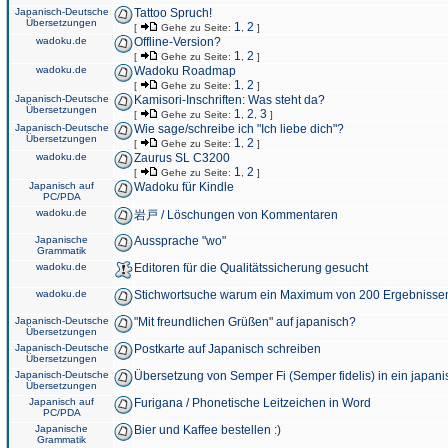
Japanisch-Deutsche
Tattoo Spruch!
Übersetzungen
1
2
[
Gehe zu Seite:
,
]
wadoku.de
Offline-Version?
1
2
[
Gehe zu Seite:
,
]
wadoku.de
Wadoku Roadmap
1
2
[
Gehe zu Seite:
,
]
Japanisch-Deutsche
Kamisori-Inschriften: Was steht da?
Übersetzungen
1
2
3
[
Gehe zu Seite:
,
,
]
Japanisch-Deutsche
Wie sage/schreibe ich "Ich liebe dich"?
Übersetzungen
1
2
[
Gehe zu Seite:
,
]
wadoku.de
Zaurus SL C3200
1
2
[
Gehe zu Seite:
,
]
Japanisch auf
Wadoku für Kindle
PC/PDA
wadoku.de
岩戸 / Löschungen von Kommentaren
Japanische
Aussprache "wo"
Grammatik
wadoku.de
Editoren für die Qualitätssicherung gesucht
wadoku.de
Stichwortsuche warum ein Maximum von 200 Ergebnisse
Japanisch-Deutsche
"Mit freundlichen Grüßen" auf japanisch?
Übersetzungen
Japanisch-Deutsche
Postkarte auf Japanisch schreiben
Übersetzungen
Japanisch-Deutsche
Übersetzung von Semper Fi (Semper fidelis) in ein japani
Übersetzungen
Japanisch auf
Furigana / Phonetische Leitzeichen in Word
PC/PDA
Japanische
Bier und Kaffee bestellen :)
Grammatik