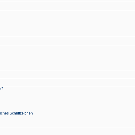
n?
sches Schriftzeichen