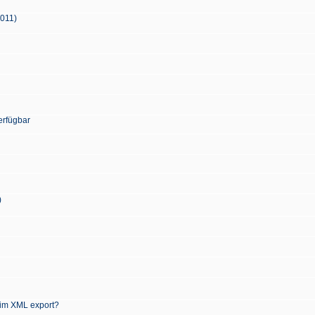
2011)
erfügbar
)
 im XML export?