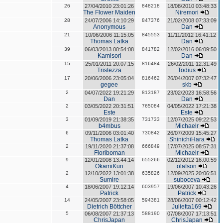
26
27/04/2010 23:01:26
848218
18/08/2010 03:48:33
The Flower Maiden
Niremori
28
24/07/2006 14:10:29
847376
21/02/2008 07:33:09
Anonymous
Dan
21
10/06/2006 11:15:05
845553
11/11/2012 16:41:12
Thomas Latka
Dan
39
06/03/2013 00:54:08
841782
12/02/2016 06:09:50
Kamisori
Dan
15
25/01/2011 20:07:15
816484
26/02/2011 12:31:49
Tristezza
Todius
17
20/06/2006 23:05:04
816462
26/04/2007 07:32:47
gegee
skb
2
04/07/2022 19:21:29
813187
23/02/2023 16:58:56
Dan
Dan
2
03/05/2022 20:31:51
765084
04/05/2022 17:21:38
Este
Este
3
01/09/2019 21:38:35
731733
12/07/2025 09:22:53
b4mbus
Michaelr
6
09/11/2006 03:01:40
730842
26/07/2009 15:45:27
Thomas Latka
ShinichiHara
2
19/11/2020 21:37:08
666849
17/07/2025 08:57:31
Floriboman
Michaelr
9
12/01/2008 13:44:14
655266
02/12/2012 16:00:59
OkamiKun
olafson
2
12/10/2022 13:01:38
635826
12/09/2025 20:06:51
Sumire
suboceva
4
18/06/2007 19:12:14
603957
19/06/2007 10:43:26
Patrick
Patrick
14
24/05/2007 23:58:05
594381
28/06/2007 00:12:42
Dietrich Böttcher
Julietta169
5
06/08/2007 21:37:13
588190
07/08/2007 17:13:51
ChrisJapan
ChrisJapan