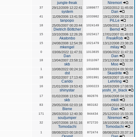
jungle-freak
Niremori
37
29/12/2009 12:22:41
1089877
13/02/2012 11:45:00
system
Dan
41
11/09/2006 13:41:59
1033982
19/11/2006 20:22:35
tanpopo
PiLLe
18
25/05/2007 00:20:44
1024149
15/09/2011 17:14:54
Dietrich Böttcher
Bernd
15
10/10/2006 12:26:26
1023417
17/01/2007 01:49:03
Akatonbo
FreakRob
15
24/08/2008 12:54:39
1021479
13/12/2008 23:38:25
mkengel
milay
0
03/06/2022 11:47:31
1013835
03/06/2022 11:47:31
Dan
Dan
18
13/04/2007 23:58:12
1011097
23/12/2008 13:32:30
skb
Moo
1
10/08/2022 00:24:10
1004666
13/10/2024 09:30:02
dst
Skaidrite
18
02/02/2007 17:13:40
1001991
04/03/2007 15:49:37
Carido
Lehrling
16
21/01/2009 19:53:43
1000223
16/03/2009 17:08:55
shinystar
yoshi_in_black
17
01/02/2008 13:53:46
992876
19/06/2008 04:32:09
skb
mkill
83
29/05/2006 02:03:18
983182
03/04/2016 20:54:54
Biene
Dan
171
28/03/2010 12:40:30
944434
25/12/2010 15:33:35
souljumper
Niremori
32
14/07/2006 18:51:16
872720
18/10/2006 15:05:52
Tomodachi
Tomodachi
1
08/08/2023 00:18:03
872474
08/08/2023 20:37:14
Oromit
Dan