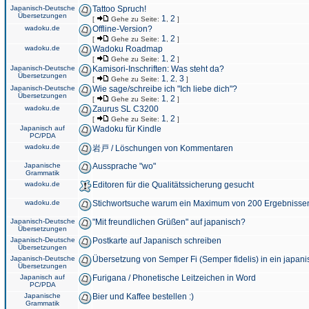
Japanisch-Deutsche
Tattoo Spruch!
Übersetzungen
1
2
[
Gehe zu Seite:
,
]
wadoku.de
Offline-Version?
1
2
[
Gehe zu Seite:
,
]
wadoku.de
Wadoku Roadmap
1
2
[
Gehe zu Seite:
,
]
Japanisch-Deutsche
Kamisori-Inschriften: Was steht da?
Übersetzungen
1
2
3
[
Gehe zu Seite:
,
,
]
Japanisch-Deutsche
Wie sage/schreibe ich "Ich liebe dich"?
Übersetzungen
1
2
[
Gehe zu Seite:
,
]
wadoku.de
Zaurus SL C3200
1
2
[
Gehe zu Seite:
,
]
Japanisch auf
Wadoku für Kindle
PC/PDA
wadoku.de
岩戸 / Löschungen von Kommentaren
Japanische
Aussprache "wo"
Grammatik
wadoku.de
Editoren für die Qualitätssicherung gesucht
wadoku.de
Stichwortsuche warum ein Maximum von 200 Ergebnisse
Japanisch-Deutsche
"Mit freundlichen Grüßen" auf japanisch?
Übersetzungen
Japanisch-Deutsche
Postkarte auf Japanisch schreiben
Übersetzungen
Japanisch-Deutsche
Übersetzung von Semper Fi (Semper fidelis) in ein japani
Übersetzungen
Japanisch auf
Furigana / Phonetische Leitzeichen in Word
PC/PDA
Japanische
Bier und Kaffee bestellen :)
Grammatik