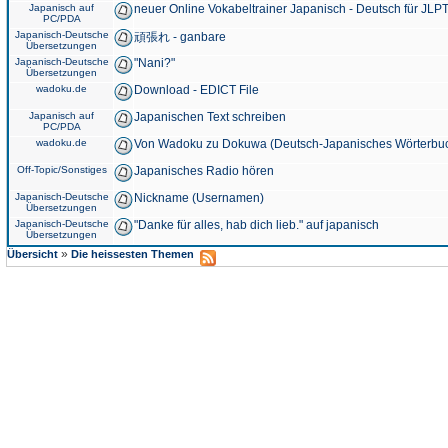
Japanisch auf
neuer Online Vokabeltrainer Japanisch - Deutsch für JLPT
PC/PDA
Japanisch-Deutsche
頑張れ - ganbare
Übersetzungen
Japanisch-Deutsche
"Nani?"
Übersetzungen
wadoku.de
Download - EDICT File
Japanisch auf
Japanischen Text schreiben
PC/PDA
wadoku.de
Von Wadoku zu Dokuwa (Deutsch-Japanisches Wörterbu
Off-Topic/Sonstiges
Japanisches Radio hören
Japanisch-Deutsche
Nickname (Usernamen)
Übersetzungen
Japanisch-Deutsche
"Danke für alles, hab dich lieb." auf japanisch
Übersetzungen
»
Übersicht
Die heissesten Themen