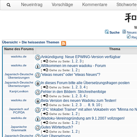
Neueintrag
Vorschläge
Kommentare
Stichworte
W
Suche
Neues
Reg
»
Übersicht
Die heissesten Themen
Name des Forums
Thema
wadoku.de
Ankündigung: Neue EPWING-Version verfügbar
1
2
3
[
Gehe zu Seite:
,
,
]
wadoku.de
Willkommen im neuen wadoku - Forum
1
2
[
Gehe zu Seite:
,
]
Japanisch-Deutsche
"etwas neues" oder "etwas Neues"?
Übersetzungen
Japanisch-Deutsche
In dieses Forum bitte alle Übersetzungsfragen posten
Übersetzungen
1
2
3
4
[
Gehe zu Seite:
,
,
,
]
Kanji-Lexikon
Fehler in den Bildern: Strichreihenfolge
1
2
3
4
[
Gehe zu Seite:
,
,
,
]
wadoku.de
Beta Version des neuen Wadoku zum Testen!
1
2
3
8
9
10
[
Gehe zu Seite:
,
,
...
,
,
]
Japanisch auf
"JFC Vokabel Trainer" mit allen Vokabeln von "Minna no 
PC/PDA
1
2
[
Gehe zu Seite:
,
]
wadoku.de
Wadoku-Vereinsgründung am 9.1.2007 vollzogen!
1
2
[
Gehe zu Seite:
,
]
Japanische
Gutes Wörterbuch?
Grammatik
1
2
[
Gehe zu Seite:
,
]
Japanisch-Deutsche
Satz Übersetzung