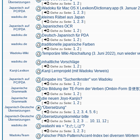
Übersetzungen
1
2
[
Gehe zu Seite:
,
]
Japanisch auf
Wadoku für Mac OS X Lexikon/Dictionary.app (9. Januar 
PC/PDA
1
2
3
[
Gehe zu Seite:
,
,
]
wadoku.de
kleines Rätsel aus Japan
1
2
3
[
Gehe zu Seite:
,
,
]
Japanisch auf
Japanisches OCR
PC/PDA
1
2
[
Gehe zu Seite:
,
]
wadoku.de
Deutsch-Japanisch für PDA
1
2
[
Gehe zu Seite:
,
]
wadoku.de
traditionelle japanische Farben
1
2
[
Gehe zu Seite:
,
]
Wadoku-Wiki
Temporäre Wiki-Abschaltung (3. Juni 2022), nun wieder v
wadoku.de
inhaltliche Vorschläge
1
2
[
Gehe zu Seite:
,
]
Kanji-Lexikon
Kanji Lernprojekt (mit Wadoku Verweis)
Japanisch auf
Eingabe ins "Suchenfenster" von Wadoku
PC/PDA
1
2
[
Gehe zu Seite:
,
]
Japanische
Die Bildung der TE-Form der Verben (Ombin-Form 音便形
Grammatik
1
2
[
Gehe zu Seite:
,
]
Japanische
die neuen Joyo-Kanjis?
Grammatik
1
2
[
Gehe zu Seite:
,
]
Japanisch-Deutsche
"Übersetzung"
Übersetzungen
1
2
3
4
5
6
[
Gehe zu Seite:
,
,
,
,
,
]
Japanisch-Deutsche
Übersetzungskorrektur bitte
Übersetzungen
1
2
3
10
11
12
[
Gehe zu Seite:
,
,
...
,
,
]
wadoku.de
watashi wa = "わたしは"?
1
2
3
[
Gehe zu Seite:
,
,
]
WadokuTeam
Falscher Pitch-Pattern/Accent-Index bei diversen Wörtern