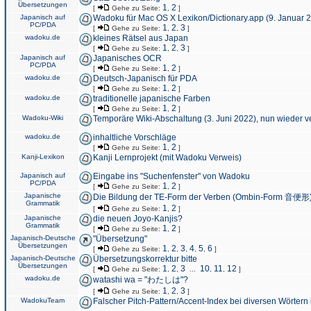
Übersetzungen
1
2
[
Gehe zu Seite:
,
]
Japanisch auf
Wadoku für Mac OS X Lexikon/Dictionary.app (9. Januar 
PC/PDA
1
2
3
[
Gehe zu Seite:
,
,
]
wadoku.de
kleines Rätsel aus Japan
1
2
3
[
Gehe zu Seite:
,
,
]
Japanisch auf
Japanisches OCR
PC/PDA
1
2
[
Gehe zu Seite:
,
]
wadoku.de
Deutsch-Japanisch für PDA
1
2
[
Gehe zu Seite:
,
]
wadoku.de
traditionelle japanische Farben
1
2
[
Gehe zu Seite:
,
]
Wadoku-Wiki
Temporäre Wiki-Abschaltung (3. Juni 2022), nun wieder v
wadoku.de
inhaltliche Vorschläge
1
2
[
Gehe zu Seite:
,
]
Kanji-Lexikon
Kanji Lernprojekt (mit Wadoku Verweis)
Japanisch auf
Eingabe ins "Suchenfenster" von Wadoku
PC/PDA
1
2
[
Gehe zu Seite:
,
]
Japanische
Die Bildung der TE-Form der Verben (Ombin-Form 音便形
Grammatik
1
2
[
Gehe zu Seite:
,
]
Japanische
die neuen Joyo-Kanjis?
Grammatik
1
2
[
Gehe zu Seite:
,
]
Japanisch-Deutsche
"Übersetzung"
Übersetzungen
1
2
3
4
5
6
[
Gehe zu Seite:
,
,
,
,
,
]
Japanisch-Deutsche
Übersetzungskorrektur bitte
Übersetzungen
1
2
3
10
11
12
[
Gehe zu Seite:
,
,
...
,
,
]
wadoku.de
watashi wa = "わたしは"?
1
2
3
[
Gehe zu Seite:
,
,
]
WadokuTeam
Falscher Pitch-Pattern/Accent-Index bei diversen Wörtern