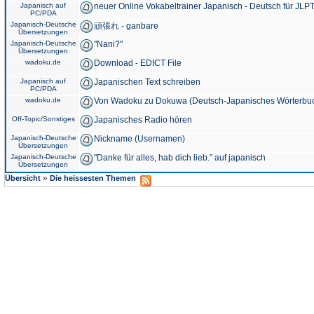
Japanisch auf
neuer Online Vokabeltrainer Japanisch - Deutsch für JLPT
PC/PDA
Japanisch-Deutsche
頑張れ - ganbare
Übersetzungen
Japanisch-Deutsche
"Nani?"
Übersetzungen
wadoku.de
Download - EDICT File
Japanisch auf
Japanischen Text schreiben
PC/PDA
wadoku.de
Von Wadoku zu Dokuwa (Deutsch-Japanisches Wörterbu
Off-Topic/Sonstiges
Japanisches Radio hören
Japanisch-Deutsche
Nickname (Usernamen)
Übersetzungen
Japanisch-Deutsche
"Danke für alles, hab dich lieb." auf japanisch
Übersetzungen
»
Übersicht
Die heissesten Themen