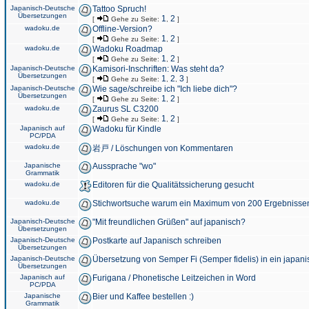
Japanisch-Deutsche
Tattoo Spruch!
Übersetzungen
1
2
[
Gehe zu Seite:
,
]
wadoku.de
Offline-Version?
1
2
[
Gehe zu Seite:
,
]
wadoku.de
Wadoku Roadmap
1
2
[
Gehe zu Seite:
,
]
Japanisch-Deutsche
Kamisori-Inschriften: Was steht da?
Übersetzungen
1
2
3
[
Gehe zu Seite:
,
,
]
Japanisch-Deutsche
Wie sage/schreibe ich "Ich liebe dich"?
Übersetzungen
1
2
[
Gehe zu Seite:
,
]
wadoku.de
Zaurus SL C3200
1
2
[
Gehe zu Seite:
,
]
Japanisch auf
Wadoku für Kindle
PC/PDA
wadoku.de
岩戸 / Löschungen von Kommentaren
Japanische
Aussprache "wo"
Grammatik
wadoku.de
Editoren für die Qualitätssicherung gesucht
wadoku.de
Stichwortsuche warum ein Maximum von 200 Ergebnisse
Japanisch-Deutsche
"Mit freundlichen Grüßen" auf japanisch?
Übersetzungen
Japanisch-Deutsche
Postkarte auf Japanisch schreiben
Übersetzungen
Japanisch-Deutsche
Übersetzung von Semper Fi (Semper fidelis) in ein japani
Übersetzungen
Japanisch auf
Furigana / Phonetische Leitzeichen in Word
PC/PDA
Japanische
Bier und Kaffee bestellen :)
Grammatik