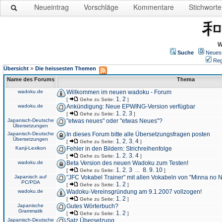
Neueintrag
Vorschläge
Kommentare
Stichworte
W
Suche
Neues
Reg
»
Übersicht
Die heissesten Themen
Name des Forums
Thema
wadoku.de
Willkommen im neuen wadoku - Forum
1
2
[
Gehe zu Seite:
,
]
wadoku.de
Ankündigung: Neue EPWING-Version verfügbar
1
2
3
[
Gehe zu Seite:
,
,
]
Japanisch-Deutsche
"etwas neues" oder "etwas Neues"?
Übersetzungen
Japanisch-Deutsche
In dieses Forum bitte alle Übersetzungsfragen posten
Übersetzungen
1
2
3
4
[
Gehe zu Seite:
,
,
,
]
Kanji-Lexikon
Fehler in den Bildern: Strichreihenfolge
1
2
3
4
[
Gehe zu Seite:
,
,
,
]
wadoku.de
Beta Version des neuen Wadoku zum Testen!
1
2
3
8
9
10
[
Gehe zu Seite:
,
,
...
,
,
]
Japanisch auf
"JFC Vokabel Trainer" mit allen Vokabeln von "Minna no 
PC/PDA
1
2
[
Gehe zu Seite:
,
]
wadoku.de
Wadoku-Vereinsgründung am 9.1.2007 vollzogen!
1
2
[
Gehe zu Seite:
,
]
Japanische
Gutes Wörterbuch?
Grammatik
1
2
[
Gehe zu Seite:
,
]
Japanisch-Deutsche
Satz Übersetzung