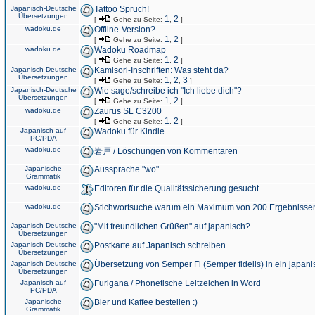
Japanisch-Deutsche
Tattoo Spruch!
Übersetzungen
1
2
[
Gehe zu Seite:
,
]
wadoku.de
Offline-Version?
1
2
[
Gehe zu Seite:
,
]
wadoku.de
Wadoku Roadmap
1
2
[
Gehe zu Seite:
,
]
Japanisch-Deutsche
Kamisori-Inschriften: Was steht da?
Übersetzungen
1
2
3
[
Gehe zu Seite:
,
,
]
Japanisch-Deutsche
Wie sage/schreibe ich "Ich liebe dich"?
Übersetzungen
1
2
[
Gehe zu Seite:
,
]
wadoku.de
Zaurus SL C3200
1
2
[
Gehe zu Seite:
,
]
Japanisch auf
Wadoku für Kindle
PC/PDA
wadoku.de
岩戸 / Löschungen von Kommentaren
Japanische
Aussprache "wo"
Grammatik
wadoku.de
Editoren für die Qualitätssicherung gesucht
wadoku.de
Stichwortsuche warum ein Maximum von 200 Ergebnisse
Japanisch-Deutsche
"Mit freundlichen Grüßen" auf japanisch?
Übersetzungen
Japanisch-Deutsche
Postkarte auf Japanisch schreiben
Übersetzungen
Japanisch-Deutsche
Übersetzung von Semper Fi (Semper fidelis) in ein japani
Übersetzungen
Japanisch auf
Furigana / Phonetische Leitzeichen in Word
PC/PDA
Japanische
Bier und Kaffee bestellen :)
Grammatik