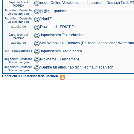
Japanisch auf
neuer Online Vokabeltrainer Japanisch - Deutsch für JLPT
PC/PDA
Japanisch-Deutsche
頑張れ - ganbare
Übersetzungen
Japanisch-Deutsche
"Nani?"
Übersetzungen
wadoku.de
Download - EDICT File
Japanisch auf
Japanischen Text schreiben
PC/PDA
wadoku.de
Von Wadoku zu Dokuwa (Deutsch-Japanisches Wörterbu
Off-Topic/Sonstiges
Japanisches Radio hören
Japanisch-Deutsche
Nickname (Usernamen)
Übersetzungen
Japanisch-Deutsche
"Danke für alles, hab dich lieb." auf japanisch
Übersetzungen
»
Übersicht
Die heissesten Themen