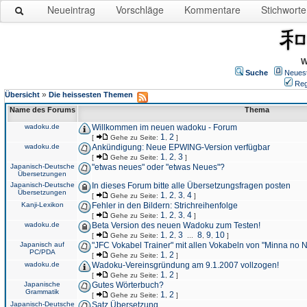
Neueintrag
Vorschläge
Kommentare
Stichworte
W
Suche
Neues
Reg
»
Übersicht
Die heissesten Themen
Name des Forums
Thema
wadoku.de
Willkommen im neuen wadoku - Forum
1
2
[
Gehe zu Seite:
,
]
wadoku.de
Ankündigung: Neue EPWING-Version verfügbar
1
2
3
[
Gehe zu Seite:
,
,
]
Japanisch-Deutsche
"etwas neues" oder "etwas Neues"?
Übersetzungen
Japanisch-Deutsche
In dieses Forum bitte alle Übersetzungsfragen posten
Übersetzungen
1
2
3
4
[
Gehe zu Seite:
,
,
,
]
Kanji-Lexikon
Fehler in den Bildern: Strichreihenfolge
1
2
3
4
[
Gehe zu Seite:
,
,
,
]
wadoku.de
Beta Version des neuen Wadoku zum Testen!
1
2
3
8
9
10
[
Gehe zu Seite:
,
,
...
,
,
]
Japanisch auf
"JFC Vokabel Trainer" mit allen Vokabeln von "Minna no 
PC/PDA
1
2
[
Gehe zu Seite:
,
]
wadoku.de
Wadoku-Vereinsgründung am 9.1.2007 vollzogen!
1
2
[
Gehe zu Seite:
,
]
Japanische
Gutes Wörterbuch?
Grammatik
1
2
[
Gehe zu Seite:
,
]
Japanisch-Deutsche
Satz Übersetzung