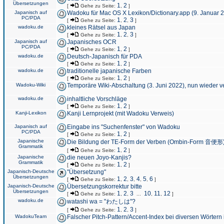
Übersetzungen
1
2
[
Gehe zu Seite:
,
]
Japanisch auf
Wadoku für Mac OS X Lexikon/Dictionary.app (9. Januar 
PC/PDA
1
2
3
[
Gehe zu Seite:
,
,
]
wadoku.de
kleines Rätsel aus Japan
1
2
3
[
Gehe zu Seite:
,
,
]
Japanisch auf
Japanisches OCR
PC/PDA
1
2
[
Gehe zu Seite:
,
]
wadoku.de
Deutsch-Japanisch für PDA
1
2
[
Gehe zu Seite:
,
]
wadoku.de
traditionelle japanische Farben
1
2
[
Gehe zu Seite:
,
]
Wadoku-Wiki
Temporäre Wiki-Abschaltung (3. Juni 2022), nun wieder v
wadoku.de
inhaltliche Vorschläge
1
2
[
Gehe zu Seite:
,
]
Kanji-Lexikon
Kanji Lernprojekt (mit Wadoku Verweis)
Japanisch auf
Eingabe ins "Suchenfenster" von Wadoku
PC/PDA
1
2
[
Gehe zu Seite:
,
]
Japanische
Die Bildung der TE-Form der Verben (Ombin-Form 音便形
Grammatik
1
2
[
Gehe zu Seite:
,
]
Japanische
die neuen Joyo-Kanjis?
Grammatik
1
2
[
Gehe zu Seite:
,
]
Japanisch-Deutsche
"Übersetzung"
Übersetzungen
1
2
3
4
5
6
[
Gehe zu Seite:
,
,
,
,
,
]
Japanisch-Deutsche
Übersetzungskorrektur bitte
Übersetzungen
1
2
3
10
11
12
[
Gehe zu Seite:
,
,
...
,
,
]
wadoku.de
watashi wa = "わたしは"?
1
2
3
[
Gehe zu Seite:
,
,
]
WadokuTeam
Falscher Pitch-Pattern/Accent-Index bei diversen Wörtern