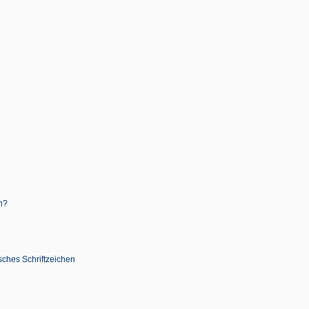
n?
sches Schriftzeichen