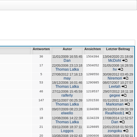
Antworten
Autor
Ansichten
Letzter Beitrag
36
11/01/2009 16:55:45
1504394
13/04/2020 21:18:08
Dan
McDohl
17
22/05/2006 23:13:18
1504052
31/05/2008 16:28:55
Thomas Latka
hv
5
27/08/2012 17:16:13
1299550
30/08/2012 03:45:29
may
Niremori
53
18/12/2006 16:01:46
1290985
08/07/2007 10:27:57
Thomas Latka
Leetah
46
27/11/2006 15:45:59
1219537
29/07/2012 18:11:18
ralferly
gegee
147
28/11/2007 00:25:39
1201530
01/11/2011 16:59:19
Thomas Latka
Marksman
15
09/07/2009 08:23:28
1194086
26/10/2014 09:39:39
elwello
RealNoob1
18
12/08/2006 14:22:35
1134229
17/08/2014 12:52:57
Thomas Latka
Dan
21
03/11/2008 18:37:11
1126695
22/01/2018 01:50:55
Loggos
zongoku
20
10/08/2008 19:02:43
1090606
18/08/2008 15:50:11