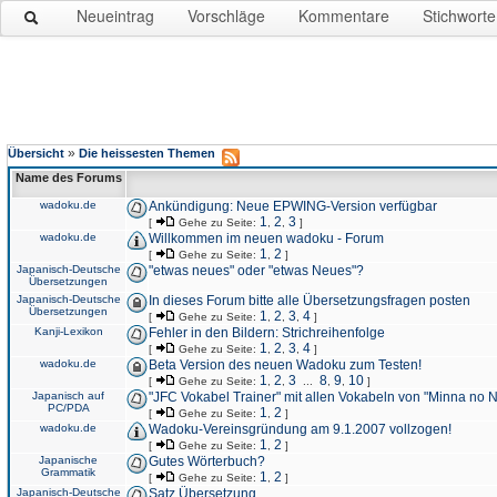
Neueintrag
Vorschläge
Kommentare
Stichworte
»
Übersicht
Die heissesten Themen
Name des Forums
wadoku.de
Ankündigung: Neue EPWING-Version verfügbar
1
2
3
[
Gehe zu Seite:
,
,
]
wadoku.de
Willkommen im neuen wadoku - Forum
1
2
[
Gehe zu Seite:
,
]
Japanisch-Deutsche
"etwas neues" oder "etwas Neues"?
Übersetzungen
Japanisch-Deutsche
In dieses Forum bitte alle Übersetzungsfragen posten
Übersetzungen
1
2
3
4
[
Gehe zu Seite:
,
,
,
]
Kanji-Lexikon
Fehler in den Bildern: Strichreihenfolge
1
2
3
4
[
Gehe zu Seite:
,
,
,
]
wadoku.de
Beta Version des neuen Wadoku zum Testen!
1
2
3
8
9
10
[
Gehe zu Seite:
,
,
...
,
,
]
Japanisch auf
"JFC Vokabel Trainer" mit allen Vokabeln von "Minna no 
PC/PDA
1
2
[
Gehe zu Seite:
,
]
wadoku.de
Wadoku-Vereinsgründung am 9.1.2007 vollzogen!
1
2
[
Gehe zu Seite:
,
]
Japanische
Gutes Wörterbuch?
Grammatik
1
2
[
Gehe zu Seite:
,
]
Japanisch-Deutsche
Satz Übersetzung