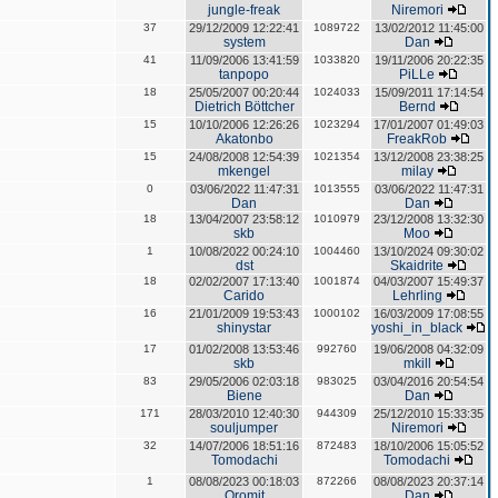
jungle-freak
Niremori
37
29/12/2009 12:22:41
1089722
13/02/2012 11:45:00
system
Dan
41
11/09/2006 13:41:59
1033820
19/11/2006 20:22:35
tanpopo
PiLLe
18
25/05/2007 00:20:44
1024033
15/09/2011 17:14:54
Dietrich Böttcher
Bernd
15
10/10/2006 12:26:26
1023294
17/01/2007 01:49:03
Akatonbo
FreakRob
15
24/08/2008 12:54:39
1021354
13/12/2008 23:38:25
mkengel
milay
0
03/06/2022 11:47:31
1013555
03/06/2022 11:47:31
Dan
Dan
18
13/04/2007 23:58:12
1010979
23/12/2008 13:32:30
skb
Moo
1
10/08/2022 00:24:10
1004460
13/10/2024 09:30:02
dst
Skaidrite
18
02/02/2007 17:13:40
1001874
04/03/2007 15:49:37
Carido
Lehrling
16
21/01/2009 19:53:43
1000102
16/03/2009 17:08:55
shinystar
yoshi_in_black
17
01/02/2008 13:53:46
992760
19/06/2008 04:32:09
skb
mkill
83
29/05/2006 02:03:18
983025
03/04/2016 20:54:54
Biene
Dan
171
28/03/2010 12:40:30
944309
25/12/2010 15:33:35
souljumper
Niremori
32
14/07/2006 18:51:16
872483
18/10/2006 15:05:52
Tomodachi
Tomodachi
1
08/08/2023 00:18:03
872266
08/08/2023 20:37:14
Oromit
Dan