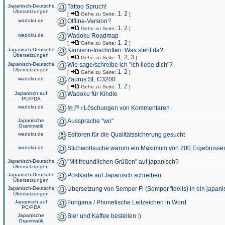
Japanisch-Deutsche
Tattoo Spruch!
Übersetzungen
1
2
[
Gehe zu Seite:
,
]
wadoku.de
Offline-Version?
1
2
[
Gehe zu Seite:
,
]
wadoku.de
Wadoku Roadmap
1
2
[
Gehe zu Seite:
,
]
Japanisch-Deutsche
Kamisori-Inschriften: Was steht da?
Übersetzungen
1
2
3
[
Gehe zu Seite:
,
,
]
Japanisch-Deutsche
Wie sage/schreibe ich "Ich liebe dich"?
Übersetzungen
1
2
[
Gehe zu Seite:
,
]
wadoku.de
Zaurus SL C3200
1
2
[
Gehe zu Seite:
,
]
Japanisch auf
Wadoku für Kindle
PC/PDA
wadoku.de
岩戸 / Löschungen von Kommentaren
Japanische
Aussprache "wo"
Grammatik
wadoku.de
Editoren für die Qualitätssicherung gesucht
wadoku.de
Stichwortsuche warum ein Maximum von 200 Ergebnisse
Japanisch-Deutsche
"Mit freundlichen Grüßen" auf japanisch?
Übersetzungen
Japanisch-Deutsche
Postkarte auf Japanisch schreiben
Übersetzungen
Japanisch-Deutsche
Übersetzung von Semper Fi (Semper fidelis) in ein japani
Übersetzungen
Japanisch auf
Furigana / Phonetische Leitzeichen in Word
PC/PDA
Japanische
Bier und Kaffee bestellen :)
Grammatik