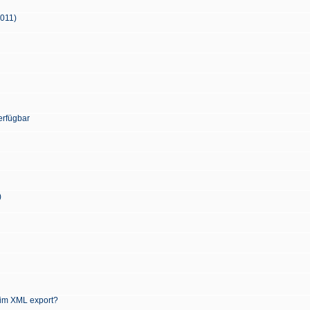
2011)
erfügbar
)
 im XML export?