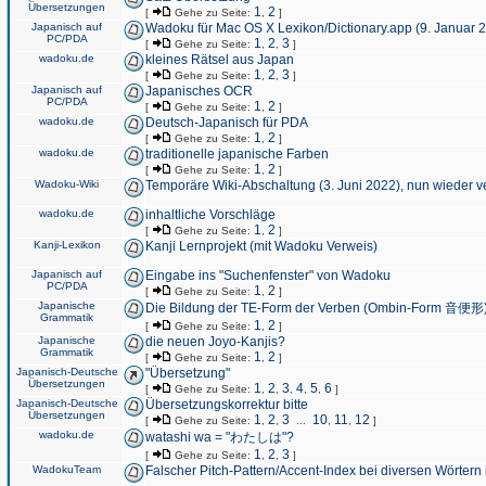
Übersetzungen
1
2
[
Gehe zu Seite:
,
]
Japanisch auf
Wadoku für Mac OS X Lexikon/Dictionary.app (9. Januar 
PC/PDA
1
2
3
[
Gehe zu Seite:
,
,
]
wadoku.de
kleines Rätsel aus Japan
1
2
3
[
Gehe zu Seite:
,
,
]
Japanisch auf
Japanisches OCR
PC/PDA
1
2
[
Gehe zu Seite:
,
]
wadoku.de
Deutsch-Japanisch für PDA
1
2
[
Gehe zu Seite:
,
]
wadoku.de
traditionelle japanische Farben
1
2
[
Gehe zu Seite:
,
]
Wadoku-Wiki
Temporäre Wiki-Abschaltung (3. Juni 2022), nun wieder v
wadoku.de
inhaltliche Vorschläge
1
2
[
Gehe zu Seite:
,
]
Kanji-Lexikon
Kanji Lernprojekt (mit Wadoku Verweis)
Japanisch auf
Eingabe ins "Suchenfenster" von Wadoku
PC/PDA
1
2
[
Gehe zu Seite:
,
]
Japanische
Die Bildung der TE-Form der Verben (Ombin-Form 音便形
Grammatik
1
2
[
Gehe zu Seite:
,
]
Japanische
die neuen Joyo-Kanjis?
Grammatik
1
2
[
Gehe zu Seite:
,
]
Japanisch-Deutsche
"Übersetzung"
Übersetzungen
1
2
3
4
5
6
[
Gehe zu Seite:
,
,
,
,
,
]
Japanisch-Deutsche
Übersetzungskorrektur bitte
Übersetzungen
1
2
3
10
11
12
[
Gehe zu Seite:
,
,
...
,
,
]
wadoku.de
watashi wa = "わたしは"?
1
2
3
[
Gehe zu Seite:
,
,
]
WadokuTeam
Falscher Pitch-Pattern/Accent-Index bei diversen Wörtern