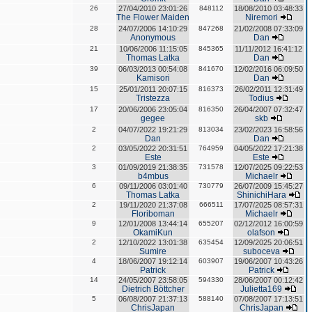
26
27/04/2010 23:01:26
848112
18/08/2010 03:48:33
The Flower Maiden
Niremori
28
24/07/2006 14:10:29
847268
21/02/2008 07:33:09
Anonymous
Dan
21
10/06/2006 11:15:05
845365
11/11/2012 16:41:12
Thomas Latka
Dan
39
06/03/2013 00:54:08
841670
12/02/2016 06:09:50
Kamisori
Dan
15
25/01/2011 20:07:15
816373
26/02/2011 12:31:49
Tristezza
Todius
17
20/06/2006 23:05:04
816350
26/04/2007 07:32:47
gegee
skb
2
04/07/2022 19:21:29
813034
23/02/2023 16:58:56
Dan
Dan
2
03/05/2022 20:31:51
764959
04/05/2022 17:21:38
Este
Este
3
01/09/2019 21:38:35
731578
12/07/2025 09:22:53
b4mbus
Michaelr
6
09/11/2006 03:01:40
730779
26/07/2009 15:45:27
Thomas Latka
ShinichiHara
2
19/11/2020 21:37:08
666511
17/07/2025 08:57:31
Floriboman
Michaelr
9
12/01/2008 13:44:14
655207
02/12/2012 16:00:59
OkamiKun
olafson
2
12/10/2022 13:01:38
635454
12/09/2025 20:06:51
Sumire
suboceva
4
18/06/2007 19:12:14
603907
19/06/2007 10:43:26
Patrick
Patrick
14
24/05/2007 23:58:05
594330
28/06/2007 00:12:42
Dietrich Böttcher
Julietta169
5
06/08/2007 21:37:13
588140
07/08/2007 17:13:51
ChrisJapan
ChrisJapan