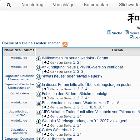
Neueintrag
Vorschläge
Kommentare
Stichworte
W
Suche
Neues
Reg
»
Übersicht
Die heissesten Themen
Name des Forums
Thema
wadoku.de
Willkommen im neuen wadoku - Forum
1
2
[
Gehe zu Seite:
,
]
wadoku.de
Ankündigung: Neue EPWING-Version verfügbar
1
2
3
[
Gehe zu Seite:
,
,
]
Japanisch-Deutsche
"etwas neues" oder "etwas Neues"?
Übersetzungen
Japanisch-Deutsche
In dieses Forum bitte alle Übersetzungsfragen posten
Übersetzungen
1
2
3
4
[
Gehe zu Seite:
,
,
,
]
Kanji-Lexikon
Fehler in den Bildern: Strichreihenfolge
1
2
3
4
[
Gehe zu Seite:
,
,
,
]
wadoku.de
Beta Version des neuen Wadoku zum Testen!
1
2
3
8
9
10
[
Gehe zu Seite:
,
,
...
,
,
]
Japanisch auf
"JFC Vokabel Trainer" mit allen Vokabeln von "Minna no 
PC/PDA
1
2
[
Gehe zu Seite:
,
]
wadoku.de
Wadoku-Vereinsgründung am 9.1.2007 vollzogen!
1
2
[
Gehe zu Seite:
,
]
Japanische
Gutes Wörterbuch?
Grammatik
1
2
[
Gehe zu Seite:
,
]
Japanisch-Deutsche
Satz Übersetzung