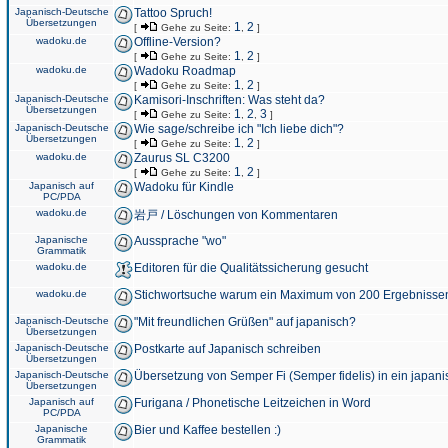
Japanisch-Deutsche
Tattoo Spruch!
Übersetzungen
1
2
[
Gehe zu Seite:
,
]
wadoku.de
Offline-Version?
1
2
[
Gehe zu Seite:
,
]
wadoku.de
Wadoku Roadmap
1
2
[
Gehe zu Seite:
,
]
Japanisch-Deutsche
Kamisori-Inschriften: Was steht da?
Übersetzungen
1
2
3
[
Gehe zu Seite:
,
,
]
Japanisch-Deutsche
Wie sage/schreibe ich "Ich liebe dich"?
Übersetzungen
1
2
[
Gehe zu Seite:
,
]
wadoku.de
Zaurus SL C3200
1
2
[
Gehe zu Seite:
,
]
Japanisch auf
Wadoku für Kindle
PC/PDA
wadoku.de
岩戸 / Löschungen von Kommentaren
Japanische
Aussprache "wo"
Grammatik
wadoku.de
Editoren für die Qualitätssicherung gesucht
wadoku.de
Stichwortsuche warum ein Maximum von 200 Ergebnisse
Japanisch-Deutsche
"Mit freundlichen Grüßen" auf japanisch?
Übersetzungen
Japanisch-Deutsche
Postkarte auf Japanisch schreiben
Übersetzungen
Japanisch-Deutsche
Übersetzung von Semper Fi (Semper fidelis) in ein japani
Übersetzungen
Japanisch auf
Furigana / Phonetische Leitzeichen in Word
PC/PDA
Japanische
Bier und Kaffee bestellen :)
Grammatik