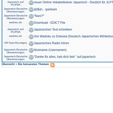
Japanisch auf
neuer Online Vokabeltrainer Japanisch - Deutsch für JLPT
PC/PDA
Japanisch-Deutsche
頑張れ - ganbare
Übersetzungen
Japanisch-Deutsche
"Nani?"
Übersetzungen
wadoku.de
Download - EDICT File
Japanisch auf
Japanischen Text schreiben
PC/PDA
wadoku.de
Von Wadoku zu Dokuwa (Deutsch-Japanisches Wörterbu
Off-Topic/Sonstiges
Japanisches Radio hören
Japanisch-Deutsche
Nickname (Usernamen)
Übersetzungen
Japanisch-Deutsche
"Danke für alles, hab dich lieb." auf japanisch
Übersetzungen
»
Übersicht
Die heissesten Themen