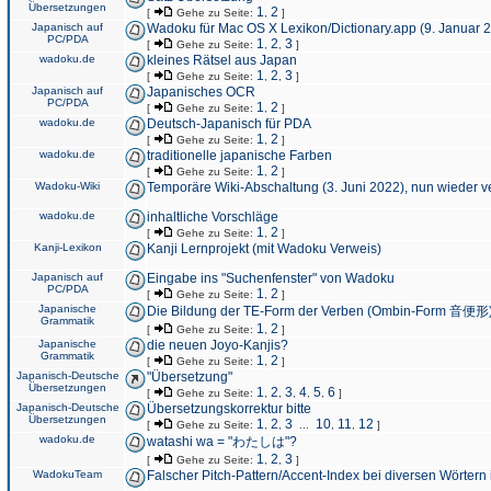
Übersetzungen
1
2
[
Gehe zu Seite:
,
]
Japanisch auf
Wadoku für Mac OS X Lexikon/Dictionary.app (9. Januar 
PC/PDA
1
2
3
[
Gehe zu Seite:
,
,
]
wadoku.de
kleines Rätsel aus Japan
1
2
3
[
Gehe zu Seite:
,
,
]
Japanisch auf
Japanisches OCR
PC/PDA
1
2
[
Gehe zu Seite:
,
]
wadoku.de
Deutsch-Japanisch für PDA
1
2
[
Gehe zu Seite:
,
]
wadoku.de
traditionelle japanische Farben
1
2
[
Gehe zu Seite:
,
]
Wadoku-Wiki
Temporäre Wiki-Abschaltung (3. Juni 2022), nun wieder v
wadoku.de
inhaltliche Vorschläge
1
2
[
Gehe zu Seite:
,
]
Kanji-Lexikon
Kanji Lernprojekt (mit Wadoku Verweis)
Japanisch auf
Eingabe ins "Suchenfenster" von Wadoku
PC/PDA
1
2
[
Gehe zu Seite:
,
]
Japanische
Die Bildung der TE-Form der Verben (Ombin-Form 音便形
Grammatik
1
2
[
Gehe zu Seite:
,
]
Japanische
die neuen Joyo-Kanjis?
Grammatik
1
2
[
Gehe zu Seite:
,
]
Japanisch-Deutsche
"Übersetzung"
Übersetzungen
1
2
3
4
5
6
[
Gehe zu Seite:
,
,
,
,
,
]
Japanisch-Deutsche
Übersetzungskorrektur bitte
Übersetzungen
1
2
3
10
11
12
[
Gehe zu Seite:
,
,
...
,
,
]
wadoku.de
watashi wa = "わたしは"?
1
2
3
[
Gehe zu Seite:
,
,
]
WadokuTeam
Falscher Pitch-Pattern/Accent-Index bei diversen Wörtern