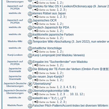
Übersetzungen
1
2
[
Gehe zu Seite:
,
]
Japanisch auf
Wadoku für Mac OS X Lexikon/Dictionary.app (9. Januar 
PC/PDA
1
2
3
[
Gehe zu Seite:
,
,
]
wadoku.de
kleines Rätsel aus Japan
1
2
3
[
Gehe zu Seite:
,
,
]
Japanisch auf
Japanisches OCR
PC/PDA
1
2
[
Gehe zu Seite:
,
]
wadoku.de
Deutsch-Japanisch für PDA
1
2
[
Gehe zu Seite:
,
]
wadoku.de
traditionelle japanische Farben
1
2
[
Gehe zu Seite:
,
]
Wadoku-Wiki
Temporäre Wiki-Abschaltung (3. Juni 2022), nun wieder v
wadoku.de
inhaltliche Vorschläge
1
2
[
Gehe zu Seite:
,
]
Kanji-Lexikon
Kanji Lernprojekt (mit Wadoku Verweis)
Japanisch auf
Eingabe ins "Suchenfenster" von Wadoku
PC/PDA
1
2
[
Gehe zu Seite:
,
]
Japanische
Die Bildung der TE-Form der Verben (Ombin-Form 音便形
Grammatik
1
2
[
Gehe zu Seite:
,
]
Japanische
die neuen Joyo-Kanjis?
Grammatik
1
2
[
Gehe zu Seite:
,
]
Japanisch-Deutsche
"Übersetzung"
Übersetzungen
1
2
3
4
5
6
[
Gehe zu Seite:
,
,
,
,
,
]
Japanisch-Deutsche
Übersetzungskorrektur bitte
Übersetzungen
1
2
3
10
11
12
[
Gehe zu Seite:
,
,
...
,
,
]
wadoku.de
watashi wa = "わたしは"?
1
2
3
[
Gehe zu Seite:
,
,
]
WadokuTeam
Falscher Pitch-Pattern/Accent-Index bei diversen Wörtern