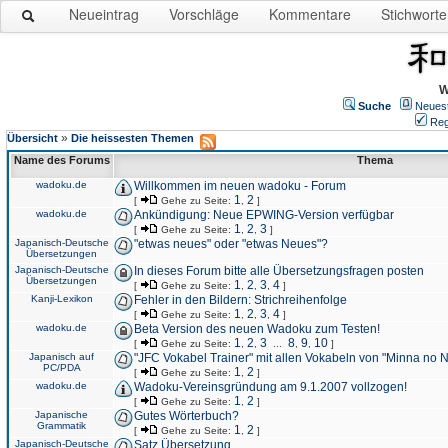
Neueintrag
Vorschläge
Kommentare
Stichworte
W
Suche
Neues
Reg
»
Übersicht
Die heissesten Themen
Name des Forums
Thema
wadoku.de
Willkommen im neuen wadoku - Forum
1
2
[
Gehe zu Seite:
,
]
wadoku.de
Ankündigung: Neue EPWING-Version verfügbar
1
2
3
[
Gehe zu Seite:
,
,
]
Japanisch-Deutsche
"etwas neues" oder "etwas Neues"?
Übersetzungen
Japanisch-Deutsche
In dieses Forum bitte alle Übersetzungsfragen posten
Übersetzungen
1
2
3
4
[
Gehe zu Seite:
,
,
,
]
Kanji-Lexikon
Fehler in den Bildern: Strichreihenfolge
1
2
3
4
[
Gehe zu Seite:
,
,
,
]
wadoku.de
Beta Version des neuen Wadoku zum Testen!
1
2
3
8
9
10
[
Gehe zu Seite:
,
,
...
,
,
]
Japanisch auf
"JFC Vokabel Trainer" mit allen Vokabeln von "Minna no 
PC/PDA
1
2
[
Gehe zu Seite:
,
]
wadoku.de
Wadoku-Vereinsgründung am 9.1.2007 vollzogen!
1
2
[
Gehe zu Seite:
,
]
Japanische
Gutes Wörterbuch?
Grammatik
1
2
[
Gehe zu Seite:
,
]
Japanisch-Deutsche
Satz Übersetzung