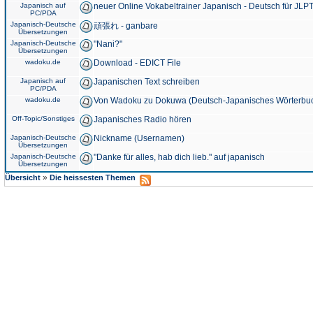
Japanisch auf
neuer Online Vokabeltrainer Japanisch - Deutsch für JLPT
PC/PDA
Japanisch-Deutsche
頑張れ - ganbare
Übersetzungen
Japanisch-Deutsche
"Nani?"
Übersetzungen
wadoku.de
Download - EDICT File
Japanisch auf
Japanischen Text schreiben
PC/PDA
wadoku.de
Von Wadoku zu Dokuwa (Deutsch-Japanisches Wörterbu
Off-Topic/Sonstiges
Japanisches Radio hören
Japanisch-Deutsche
Nickname (Usernamen)
Übersetzungen
Japanisch-Deutsche
"Danke für alles, hab dich lieb." auf japanisch
Übersetzungen
»
Übersicht
Die heissesten Themen