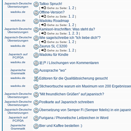
Japanisch-Deutsche
Tattoo Spruch!
Übersetzungen
1
2
[
Gehe zu Seite:
,
]
wadoku.de
Offline-Version?
1
2
[
Gehe zu Seite:
,
]
wadoku.de
Wadoku Roadmap
1
2
[
Gehe zu Seite:
,
]
Japanisch-Deutsche
Kamisori-Inschriften: Was steht da?
Übersetzungen
1
2
3
[
Gehe zu Seite:
,
,
]
Japanisch-Deutsche
Wie sage/schreibe ich "Ich liebe dich"?
Übersetzungen
1
2
[
Gehe zu Seite:
,
]
wadoku.de
Zaurus SL C3200
1
2
[
Gehe zu Seite:
,
]
Japanisch auf
Wadoku für Kindle
PC/PDA
wadoku.de
岩戸 / Löschungen von Kommentaren
Japanische
Aussprache "wo"
Grammatik
wadoku.de
Editoren für die Qualitätssicherung gesucht
wadoku.de
Stichwortsuche warum ein Maximum von 200 Ergebnisse
Japanisch-Deutsche
"Mit freundlichen Grüßen" auf japanisch?
Übersetzungen
Japanisch-Deutsche
Postkarte auf Japanisch schreiben
Übersetzungen
Japanisch-Deutsche
Übersetzung von Semper Fi (Semper fidelis) in ein japani
Übersetzungen
Japanisch auf
Furigana / Phonetische Leitzeichen in Word
PC/PDA
Japanische
Bier und Kaffee bestellen :)
Grammatik