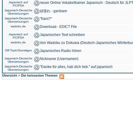
Japanisch auf
neuer Online Vokabeltrainer Japanisch - Deutsch für JLPT
PC/PDA
Japanisch-Deutsche
頑張れ - ganbare
Übersetzungen
Japanisch-Deutsche
"Nani?"
Übersetzungen
wadoku.de
Download - EDICT File
Japanisch auf
Japanischen Text schreiben
PC/PDA
wadoku.de
Von Wadoku zu Dokuwa (Deutsch-Japanisches Wörterbu
Off-Topic/Sonstiges
Japanisches Radio hören
Japanisch-Deutsche
Nickname (Usernamen)
Übersetzungen
Japanisch-Deutsche
"Danke für alles, hab dich lieb." auf japanisch
Übersetzungen
»
Übersicht
Die heissesten Themen