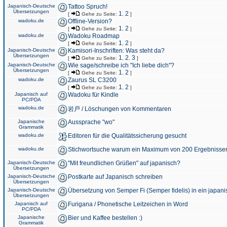
Japanisch-Deutsche
Tattoo Spruch!
Übersetzungen
1
2
[
Gehe zu Seite:
,
]
wadoku.de
Offline-Version?
1
2
[
Gehe zu Seite:
,
]
wadoku.de
Wadoku Roadmap
1
2
[
Gehe zu Seite:
,
]
Japanisch-Deutsche
Kamisori-Inschriften: Was steht da?
Übersetzungen
1
2
3
[
Gehe zu Seite:
,
,
]
Japanisch-Deutsche
Wie sage/schreibe ich "Ich liebe dich"?
Übersetzungen
1
2
[
Gehe zu Seite:
,
]
wadoku.de
Zaurus SL C3200
1
2
[
Gehe zu Seite:
,
]
Japanisch auf
Wadoku für Kindle
PC/PDA
wadoku.de
岩戸 / Löschungen von Kommentaren
Japanische
Aussprache "wo"
Grammatik
wadoku.de
Editoren für die Qualitätssicherung gesucht
wadoku.de
Stichwortsuche warum ein Maximum von 200 Ergebnisse
Japanisch-Deutsche
"Mit freundlichen Grüßen" auf japanisch?
Übersetzungen
Japanisch-Deutsche
Postkarte auf Japanisch schreiben
Übersetzungen
Japanisch-Deutsche
Übersetzung von Semper Fi (Semper fidelis) in ein japani
Übersetzungen
Japanisch auf
Furigana / Phonetische Leitzeichen in Word
PC/PDA
Japanische
Bier und Kaffee bestellen :)
Grammatik