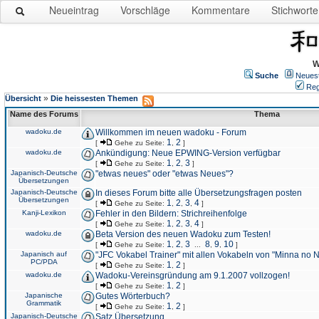
Neueintrag
Vorschläge
Kommentare
Stichworte
W
Suche
Neues
Reg
»
Übersicht
Die heissesten Themen
Name des Forums
Thema
wadoku.de
Willkommen im neuen wadoku - Forum
1
2
[
Gehe zu Seite:
,
]
wadoku.de
Ankündigung: Neue EPWING-Version verfügbar
1
2
3
[
Gehe zu Seite:
,
,
]
Japanisch-Deutsche
"etwas neues" oder "etwas Neues"?
Übersetzungen
Japanisch-Deutsche
In dieses Forum bitte alle Übersetzungsfragen posten
Übersetzungen
1
2
3
4
[
Gehe zu Seite:
,
,
,
]
Kanji-Lexikon
Fehler in den Bildern: Strichreihenfolge
1
2
3
4
[
Gehe zu Seite:
,
,
,
]
wadoku.de
Beta Version des neuen Wadoku zum Testen!
1
2
3
8
9
10
[
Gehe zu Seite:
,
,
...
,
,
]
Japanisch auf
"JFC Vokabel Trainer" mit allen Vokabeln von "Minna no 
PC/PDA
1
2
[
Gehe zu Seite:
,
]
wadoku.de
Wadoku-Vereinsgründung am 9.1.2007 vollzogen!
1
2
[
Gehe zu Seite:
,
]
Japanische
Gutes Wörterbuch?
Grammatik
1
2
[
Gehe zu Seite:
,
]
Japanisch-Deutsche
Satz Übersetzung