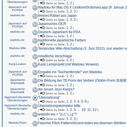
Übersetzungen
1
2
[
Gehe zu Seite:
,
]
Japanisch auf
Wadoku für Mac OS X Lexikon/Dictionary.app (9. Januar 
PC/PDA
1
2
3
[
Gehe zu Seite:
,
,
]
wadoku.de
kleines Rätsel aus Japan
1
2
3
[
Gehe zu Seite:
,
,
]
Japanisch auf
Japanisches OCR
PC/PDA
1
2
[
Gehe zu Seite:
,
]
wadoku.de
Deutsch-Japanisch für PDA
1
2
[
Gehe zu Seite:
,
]
wadoku.de
traditionelle japanische Farben
1
2
[
Gehe zu Seite:
,
]
Wadoku-Wiki
Temporäre Wiki-Abschaltung (3. Juni 2022), nun wieder v
wadoku.de
inhaltliche Vorschläge
1
2
[
Gehe zu Seite:
,
]
Kanji-Lexikon
Kanji Lernprojekt (mit Wadoku Verweis)
Japanisch auf
Eingabe ins "Suchenfenster" von Wadoku
PC/PDA
1
2
[
Gehe zu Seite:
,
]
Japanische
Die Bildung der TE-Form der Verben (Ombin-Form 音便形
Grammatik
1
2
[
Gehe zu Seite:
,
]
Japanische
die neuen Joyo-Kanjis?
Grammatik
1
2
[
Gehe zu Seite:
,
]
Japanisch-Deutsche
"Übersetzung"
Übersetzungen
1
2
3
4
5
6
[
Gehe zu Seite:
,
,
,
,
,
]
Japanisch-Deutsche
Übersetzungskorrektur bitte
Übersetzungen
1
2
3
10
11
12
[
Gehe zu Seite:
,
,
...
,
,
]
wadoku.de
watashi wa = "わたしは"?
1
2
3
[
Gehe zu Seite:
,
,
]
WadokuTeam
Falscher Pitch-Pattern/Accent-Index bei diversen Wörtern