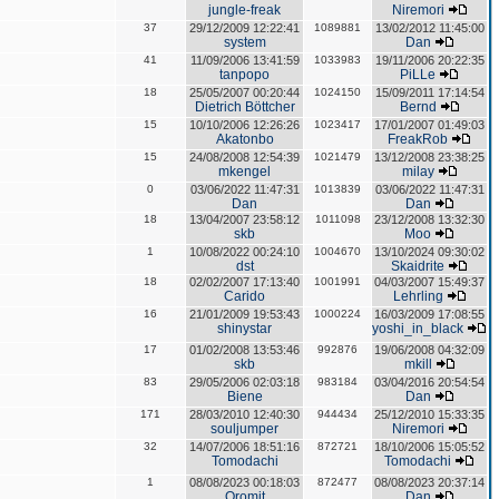
jungle-freak
Niremori
37
29/12/2009 12:22:41
1089881
13/02/2012 11:45:00
system
Dan
41
11/09/2006 13:41:59
1033983
19/11/2006 20:22:35
tanpopo
PiLLe
18
25/05/2007 00:20:44
1024150
15/09/2011 17:14:54
Dietrich Böttcher
Bernd
15
10/10/2006 12:26:26
1023417
17/01/2007 01:49:03
Akatonbo
FreakRob
15
24/08/2008 12:54:39
1021479
13/12/2008 23:38:25
mkengel
milay
0
03/06/2022 11:47:31
1013839
03/06/2022 11:47:31
Dan
Dan
18
13/04/2007 23:58:12
1011098
23/12/2008 13:32:30
skb
Moo
1
10/08/2022 00:24:10
1004670
13/10/2024 09:30:02
dst
Skaidrite
18
02/02/2007 17:13:40
1001991
04/03/2007 15:49:37
Carido
Lehrling
16
21/01/2009 19:53:43
1000224
16/03/2009 17:08:55
shinystar
yoshi_in_black
17
01/02/2008 13:53:46
992876
19/06/2008 04:32:09
skb
mkill
83
29/05/2006 02:03:18
983184
03/04/2016 20:54:54
Biene
Dan
171
28/03/2010 12:40:30
944434
25/12/2010 15:33:35
souljumper
Niremori
32
14/07/2006 18:51:16
872721
18/10/2006 15:05:52
Tomodachi
Tomodachi
1
08/08/2023 00:18:03
872477
08/08/2023 20:37:14
Oromit
Dan