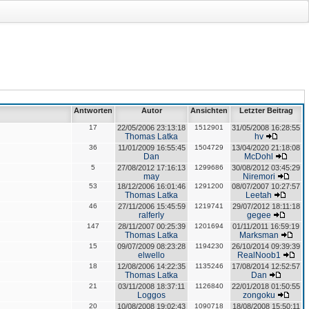
Antworten
Autor
Ansichten
Letzter Beitrag
17
22/05/2006 23:13:18
1512901
31/05/2008 16:28:55
Thomas Latka
hv
36
11/01/2009 16:55:45
1504729
13/04/2020 21:18:08
Dan
McDohl
5
27/08/2012 17:16:13
1299686
30/08/2012 03:45:29
may
Niremori
53
18/12/2006 16:01:46
1291200
08/07/2007 10:27:57
Thomas Latka
Leetah
46
27/11/2006 15:45:59
1219741
29/07/2012 18:11:18
ralferly
gegee
147
28/11/2007 00:25:39
1201694
01/11/2011 16:59:19
Thomas Latka
Marksman
15
09/07/2009 08:23:28
1194230
26/10/2014 09:39:39
elwello
RealNoob1
18
12/08/2006 14:22:35
1135246
17/08/2014 12:52:57
Thomas Latka
Dan
21
03/11/2008 18:37:11
1126840
22/01/2018 01:50:55
Loggos
zongoku
20
10/08/2008 19:02:43
1090718
18/08/2008 15:50:11