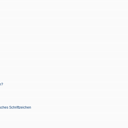
n?
sches Schriftzeichen