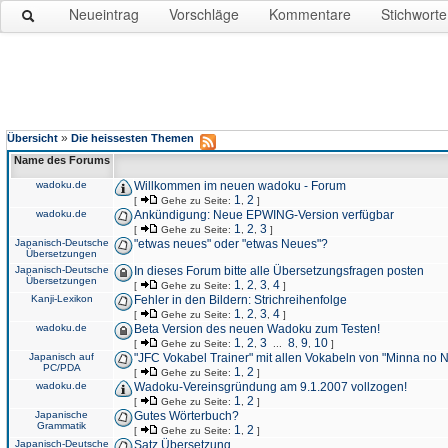
Neueintrag
Vorschläge
Kommentare
Stichworte
»
Übersicht
Die heissesten Themen
Name des Forums
wadoku.de
Willkommen im neuen wadoku - Forum
1
2
[
Gehe zu Seite:
,
]
wadoku.de
Ankündigung: Neue EPWING-Version verfügbar
1
2
3
[
Gehe zu Seite:
,
,
]
Japanisch-Deutsche
"etwas neues" oder "etwas Neues"?
Übersetzungen
Japanisch-Deutsche
In dieses Forum bitte alle Übersetzungsfragen posten
Übersetzungen
1
2
3
4
[
Gehe zu Seite:
,
,
,
]
Kanji-Lexikon
Fehler in den Bildern: Strichreihenfolge
1
2
3
4
[
Gehe zu Seite:
,
,
,
]
wadoku.de
Beta Version des neuen Wadoku zum Testen!
1
2
3
8
9
10
[
Gehe zu Seite:
,
,
...
,
,
]
Japanisch auf
"JFC Vokabel Trainer" mit allen Vokabeln von "Minna no 
PC/PDA
1
2
[
Gehe zu Seite:
,
]
wadoku.de
Wadoku-Vereinsgründung am 9.1.2007 vollzogen!
1
2
[
Gehe zu Seite:
,
]
Japanische
Gutes Wörterbuch?
Grammatik
1
2
[
Gehe zu Seite:
,
]
Japanisch-Deutsche
Satz Übersetzung