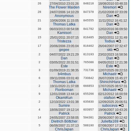
26
27/04/2010 23:01:26
848218
18/08/2010 03:48:33
The Flower Maiden
Niremori
28
24/07/2006 14:10:29
847378
21/02/2008 07:33:09
Anonymous
Dan
21
10/06/2006 11:15:05
845555
11/11/2012 16:41:12
Thomas Latka
Dan
39
06/03/2013 00:54:08
841782
12/02/2016 06:09:50
Kamisori
Dan
15
25/01/2011 20:07:15
816485
26/02/2011 12:31:49
Tristezza
Todius
17
20/06/2006 23:05:04
816462
26/04/2007 07:32:47
gegee
skb
2
04/07/2022 19:21:29
813193
23/02/2023 16:58:56
Dan
Dan
2
03/05/2022 20:31:51
765086
04/05/2022 17:21:38
Este
Este
3
01/09/2019 21:38:35
731736
12/07/2025 09:22:53
b4mbus
Michaelr
6
09/11/2006 03:01:40
730842
26/07/2009 15:45:27
Thomas Latka
ShinichiHara
2
19/11/2020 21:37:08
666853
17/07/2025 08:57:31
Floriboman
Michaelr
9
12/01/2008 13:44:14
655266
02/12/2012 16:00:59
OkamiKun
olafson
2
12/10/2022 13:01:38
635830
12/09/2025 20:06:51
Sumire
suboceva
4
18/06/2007 19:12:14
603957
19/06/2007 10:43:26
Patrick
Patrick
14
24/05/2007 23:58:05
594381
28/06/2007 00:12:42
Dietrich Böttcher
Julietta169
5
06/08/2007 21:37:13
588190
07/08/2007 17:13:51
ChrisJapan
ChrisJapan