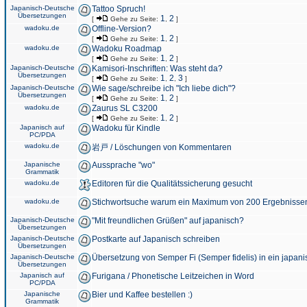
Japanisch-Deutsche
Tattoo Spruch!
Übersetzungen
1
2
[
Gehe zu Seite:
,
]
wadoku.de
Offline-Version?
1
2
[
Gehe zu Seite:
,
]
wadoku.de
Wadoku Roadmap
1
2
[
Gehe zu Seite:
,
]
Japanisch-Deutsche
Kamisori-Inschriften: Was steht da?
Übersetzungen
1
2
3
[
Gehe zu Seite:
,
,
]
Japanisch-Deutsche
Wie sage/schreibe ich "Ich liebe dich"?
Übersetzungen
1
2
[
Gehe zu Seite:
,
]
wadoku.de
Zaurus SL C3200
1
2
[
Gehe zu Seite:
,
]
Japanisch auf
Wadoku für Kindle
PC/PDA
wadoku.de
岩戸 / Löschungen von Kommentaren
Japanische
Aussprache "wo"
Grammatik
wadoku.de
Editoren für die Qualitätssicherung gesucht
wadoku.de
Stichwortsuche warum ein Maximum von 200 Ergebnisse
Japanisch-Deutsche
"Mit freundlichen Grüßen" auf japanisch?
Übersetzungen
Japanisch-Deutsche
Postkarte auf Japanisch schreiben
Übersetzungen
Japanisch-Deutsche
Übersetzung von Semper Fi (Semper fidelis) in ein japani
Übersetzungen
Japanisch auf
Furigana / Phonetische Leitzeichen in Word
PC/PDA
Japanische
Bier und Kaffee bestellen :)
Grammatik