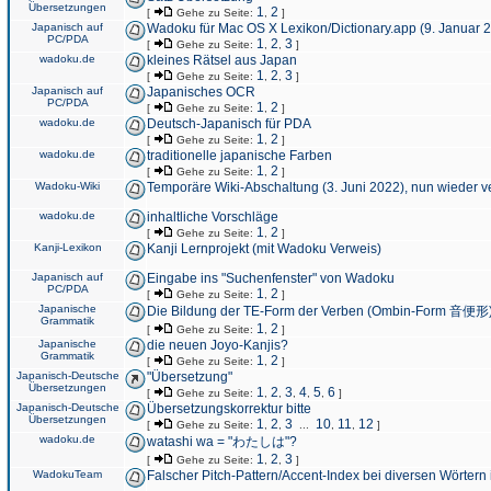
Übersetzungen
1
2
[
Gehe zu Seite:
,
]
Japanisch auf
Wadoku für Mac OS X Lexikon/Dictionary.app (9. Januar 
PC/PDA
1
2
3
[
Gehe zu Seite:
,
,
]
wadoku.de
kleines Rätsel aus Japan
1
2
3
[
Gehe zu Seite:
,
,
]
Japanisch auf
Japanisches OCR
PC/PDA
1
2
[
Gehe zu Seite:
,
]
wadoku.de
Deutsch-Japanisch für PDA
1
2
[
Gehe zu Seite:
,
]
wadoku.de
traditionelle japanische Farben
1
2
[
Gehe zu Seite:
,
]
Wadoku-Wiki
Temporäre Wiki-Abschaltung (3. Juni 2022), nun wieder v
wadoku.de
inhaltliche Vorschläge
1
2
[
Gehe zu Seite:
,
]
Kanji-Lexikon
Kanji Lernprojekt (mit Wadoku Verweis)
Japanisch auf
Eingabe ins "Suchenfenster" von Wadoku
PC/PDA
1
2
[
Gehe zu Seite:
,
]
Japanische
Die Bildung der TE-Form der Verben (Ombin-Form 音便形
Grammatik
1
2
[
Gehe zu Seite:
,
]
Japanische
die neuen Joyo-Kanjis?
Grammatik
1
2
[
Gehe zu Seite:
,
]
Japanisch-Deutsche
"Übersetzung"
Übersetzungen
1
2
3
4
5
6
[
Gehe zu Seite:
,
,
,
,
,
]
Japanisch-Deutsche
Übersetzungskorrektur bitte
Übersetzungen
1
2
3
10
11
12
[
Gehe zu Seite:
,
,
...
,
,
]
wadoku.de
watashi wa = "わたしは"?
1
2
3
[
Gehe zu Seite:
,
,
]
WadokuTeam
Falscher Pitch-Pattern/Accent-Index bei diversen Wörtern