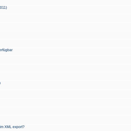
2011)
erfügbar
)
 im XML export?