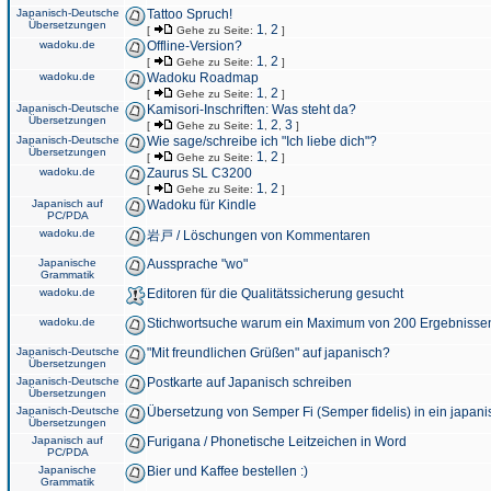
Japanisch-Deutsche
Tattoo Spruch!
Übersetzungen
1
2
[
Gehe zu Seite:
,
]
wadoku.de
Offline-Version?
1
2
[
Gehe zu Seite:
,
]
wadoku.de
Wadoku Roadmap
1
2
[
Gehe zu Seite:
,
]
Japanisch-Deutsche
Kamisori-Inschriften: Was steht da?
Übersetzungen
1
2
3
[
Gehe zu Seite:
,
,
]
Japanisch-Deutsche
Wie sage/schreibe ich "Ich liebe dich"?
Übersetzungen
1
2
[
Gehe zu Seite:
,
]
wadoku.de
Zaurus SL C3200
1
2
[
Gehe zu Seite:
,
]
Japanisch auf
Wadoku für Kindle
PC/PDA
wadoku.de
岩戸 / Löschungen von Kommentaren
Japanische
Aussprache "wo"
Grammatik
wadoku.de
Editoren für die Qualitätssicherung gesucht
wadoku.de
Stichwortsuche warum ein Maximum von 200 Ergebnisse
Japanisch-Deutsche
"Mit freundlichen Grüßen" auf japanisch?
Übersetzungen
Japanisch-Deutsche
Postkarte auf Japanisch schreiben
Übersetzungen
Japanisch-Deutsche
Übersetzung von Semper Fi (Semper fidelis) in ein japani
Übersetzungen
Japanisch auf
Furigana / Phonetische Leitzeichen in Word
PC/PDA
Japanische
Bier und Kaffee bestellen :)
Grammatik