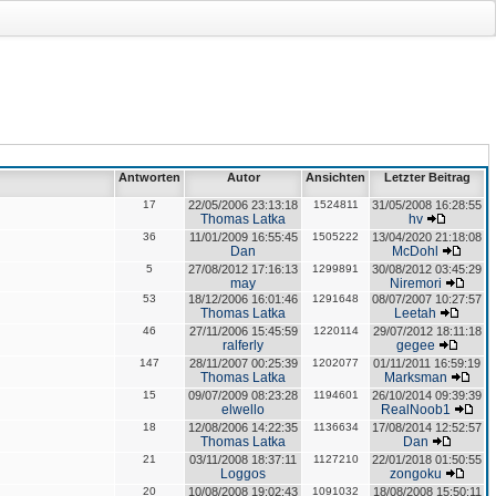
Antworten
Autor
Ansichten
Letzter Beitrag
17
22/05/2006 23:13:18
1524811
31/05/2008 16:28:55
Thomas Latka
hv
36
11/01/2009 16:55:45
1505222
13/04/2020 21:18:08
Dan
McDohl
5
27/08/2012 17:16:13
1299891
30/08/2012 03:45:29
may
Niremori
53
18/12/2006 16:01:46
1291648
08/07/2007 10:27:57
Thomas Latka
Leetah
46
27/11/2006 15:45:59
1220114
29/07/2012 18:11:18
ralferly
gegee
147
28/11/2007 00:25:39
1202077
01/11/2011 16:59:19
Thomas Latka
Marksman
15
09/07/2009 08:23:28
1194601
26/10/2014 09:39:39
elwello
RealNoob1
18
12/08/2006 14:22:35
1136634
17/08/2014 12:52:57
Thomas Latka
Dan
21
03/11/2008 18:37:11
1127210
22/01/2018 01:50:55
Loggos
zongoku
20
10/08/2008 19:02:43
1091032
18/08/2008 15:50:11