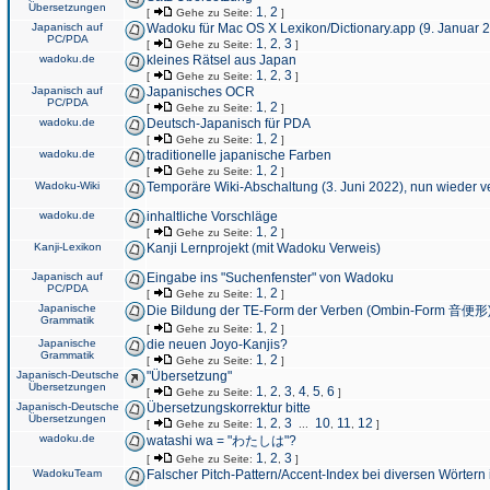
Übersetzungen
1
2
[
Gehe zu Seite:
,
]
Japanisch auf
Wadoku für Mac OS X Lexikon/Dictionary.app (9. Januar 
PC/PDA
1
2
3
[
Gehe zu Seite:
,
,
]
wadoku.de
kleines Rätsel aus Japan
1
2
3
[
Gehe zu Seite:
,
,
]
Japanisch auf
Japanisches OCR
PC/PDA
1
2
[
Gehe zu Seite:
,
]
wadoku.de
Deutsch-Japanisch für PDA
1
2
[
Gehe zu Seite:
,
]
wadoku.de
traditionelle japanische Farben
1
2
[
Gehe zu Seite:
,
]
Wadoku-Wiki
Temporäre Wiki-Abschaltung (3. Juni 2022), nun wieder v
wadoku.de
inhaltliche Vorschläge
1
2
[
Gehe zu Seite:
,
]
Kanji-Lexikon
Kanji Lernprojekt (mit Wadoku Verweis)
Japanisch auf
Eingabe ins "Suchenfenster" von Wadoku
PC/PDA
1
2
[
Gehe zu Seite:
,
]
Japanische
Die Bildung der TE-Form der Verben (Ombin-Form 音便形
Grammatik
1
2
[
Gehe zu Seite:
,
]
Japanische
die neuen Joyo-Kanjis?
Grammatik
1
2
[
Gehe zu Seite:
,
]
Japanisch-Deutsche
"Übersetzung"
Übersetzungen
1
2
3
4
5
6
[
Gehe zu Seite:
,
,
,
,
,
]
Japanisch-Deutsche
Übersetzungskorrektur bitte
Übersetzungen
1
2
3
10
11
12
[
Gehe zu Seite:
,
,
...
,
,
]
wadoku.de
watashi wa = "わたしは"?
1
2
3
[
Gehe zu Seite:
,
,
]
WadokuTeam
Falscher Pitch-Pattern/Accent-Index bei diversen Wörtern