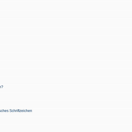
n?
sches Schriftzeichen