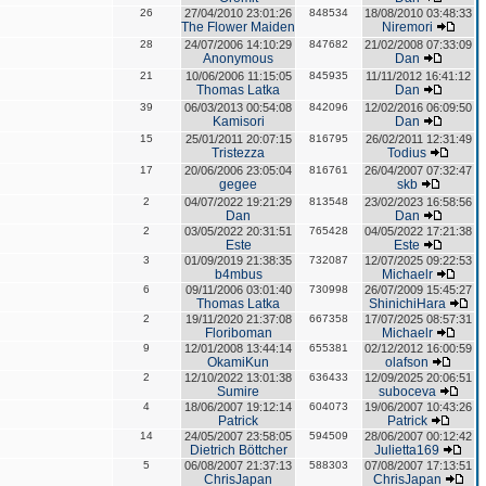
26
27/04/2010 23:01:26
848534
18/08/2010 03:48:33
The Flower Maiden
Niremori
28
24/07/2006 14:10:29
847682
21/02/2008 07:33:09
Anonymous
Dan
21
10/06/2006 11:15:05
845935
11/11/2012 16:41:12
Thomas Latka
Dan
39
06/03/2013 00:54:08
842096
12/02/2016 06:09:50
Kamisori
Dan
15
25/01/2011 20:07:15
816795
26/02/2011 12:31:49
Tristezza
Todius
17
20/06/2006 23:05:04
816761
26/04/2007 07:32:47
gegee
skb
2
04/07/2022 19:21:29
813548
23/02/2023 16:58:56
Dan
Dan
2
03/05/2022 20:31:51
765428
04/05/2022 17:21:38
Este
Este
3
01/09/2019 21:38:35
732087
12/07/2025 09:22:53
b4mbus
Michaelr
6
09/11/2006 03:01:40
730998
26/07/2009 15:45:27
Thomas Latka
ShinichiHara
2
19/11/2020 21:37:08
667358
17/07/2025 08:57:31
Floriboman
Michaelr
9
12/01/2008 13:44:14
655381
02/12/2012 16:00:59
OkamiKun
olafson
2
12/10/2022 13:01:38
636433
12/09/2025 20:06:51
Sumire
suboceva
4
18/06/2007 19:12:14
604073
19/06/2007 10:43:26
Patrick
Patrick
14
24/05/2007 23:58:05
594509
28/06/2007 00:12:42
Dietrich Böttcher
Julietta169
5
06/08/2007 21:37:13
588303
07/08/2007 17:13:51
ChrisJapan
ChrisJapan