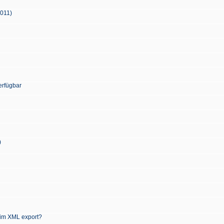
2011)
erfügbar
)
 im XML export?