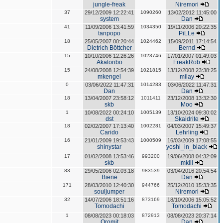
jungle-freak
Niremori
37
29/12/2009 12:22:41
1090260
13/02/2012 11:45:00
system
Dan
41
11/09/2006 13:41:59
1034350
19/11/2006 20:22:35
tanpopo
PiLLe
18
25/05/2007 00:20:44
1024462
15/09/2011 17:14:54
Dietrich Böttcher
Bernd
15
10/10/2006 12:26:26
1023746
17/01/2007 01:49:03
Akatonbo
FreakRob
15
24/08/2008 12:54:39
1021815
13/12/2008 23:38:25
mkengel
milay
0
03/06/2022 11:47:31
1014283
03/06/2022 11:47:31
Dan
Dan
18
13/04/2007 23:58:12
1011411
23/12/2008 13:32:30
skb
Moo
1
10/08/2022 00:24:10
1005139
13/10/2024 09:30:02
dst
Skaidrite
18
02/02/2007 17:13:40
1002281
04/03/2007 15:49:37
Carido
Lehrling
16
21/01/2009 19:53:43
1000509
16/03/2009 17:08:55
shinystar
yoshi_in_black
17
01/02/2008 13:53:46
993200
19/06/2008 04:32:09
skb
mkill
83
29/05/2006 02:03:18
983539
03/04/2016 20:54:54
Biene
Dan
171
28/03/2010 12:40:30
944766
25/12/2010 15:33:35
souljumper
Niremori
32
14/07/2006 18:51:16
873169
18/10/2006 15:05:52
Tomodachi
Tomodachi
1
08/08/2023 00:18:03
872913
08/08/2023 20:37:14
Oromit
Dan