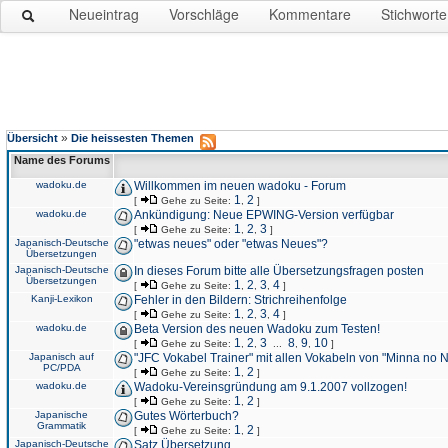
Neueintrag
Vorschläge
Kommentare
Stichworte
»
Übersicht
Die heissesten Themen
Name des Forums
wadoku.de
Willkommen im neuen wadoku - Forum
1
2
[
Gehe zu Seite:
,
]
wadoku.de
Ankündigung: Neue EPWING-Version verfügbar
1
2
3
[
Gehe zu Seite:
,
,
]
Japanisch-Deutsche
"etwas neues" oder "etwas Neues"?
Übersetzungen
Japanisch-Deutsche
In dieses Forum bitte alle Übersetzungsfragen posten
Übersetzungen
1
2
3
4
[
Gehe zu Seite:
,
,
,
]
Kanji-Lexikon
Fehler in den Bildern: Strichreihenfolge
1
2
3
4
[
Gehe zu Seite:
,
,
,
]
wadoku.de
Beta Version des neuen Wadoku zum Testen!
1
2
3
8
9
10
[
Gehe zu Seite:
,
,
...
,
,
]
Japanisch auf
"JFC Vokabel Trainer" mit allen Vokabeln von "Minna no 
PC/PDA
1
2
[
Gehe zu Seite:
,
]
wadoku.de
Wadoku-Vereinsgründung am 9.1.2007 vollzogen!
1
2
[
Gehe zu Seite:
,
]
Japanische
Gutes Wörterbuch?
Grammatik
1
2
[
Gehe zu Seite:
,
]
Japanisch-Deutsche
Satz Übersetzung