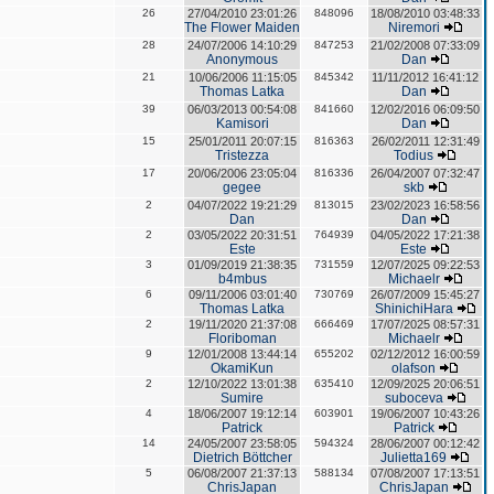
26
27/04/2010 23:01:26
848096
18/08/2010 03:48:33
The Flower Maiden
Niremori
28
24/07/2006 14:10:29
847253
21/02/2008 07:33:09
Anonymous
Dan
21
10/06/2006 11:15:05
845342
11/11/2012 16:41:12
Thomas Latka
Dan
39
06/03/2013 00:54:08
841660
12/02/2016 06:09:50
Kamisori
Dan
15
25/01/2011 20:07:15
816363
26/02/2011 12:31:49
Tristezza
Todius
17
20/06/2006 23:05:04
816336
26/04/2007 07:32:47
gegee
skb
2
04/07/2022 19:21:29
813015
23/02/2023 16:58:56
Dan
Dan
2
03/05/2022 20:31:51
764939
04/05/2022 17:21:38
Este
Este
3
01/09/2019 21:38:35
731559
12/07/2025 09:22:53
b4mbus
Michaelr
6
09/11/2006 03:01:40
730769
26/07/2009 15:45:27
Thomas Latka
ShinichiHara
2
19/11/2020 21:37:08
666469
17/07/2025 08:57:31
Floriboman
Michaelr
9
12/01/2008 13:44:14
655202
02/12/2012 16:00:59
OkamiKun
olafson
2
12/10/2022 13:01:38
635410
12/09/2025 20:06:51
Sumire
suboceva
4
18/06/2007 19:12:14
603901
19/06/2007 10:43:26
Patrick
Patrick
14
24/05/2007 23:58:05
594324
28/06/2007 00:12:42
Dietrich Böttcher
Julietta169
5
06/08/2007 21:37:13
588134
07/08/2007 17:13:51
ChrisJapan
ChrisJapan