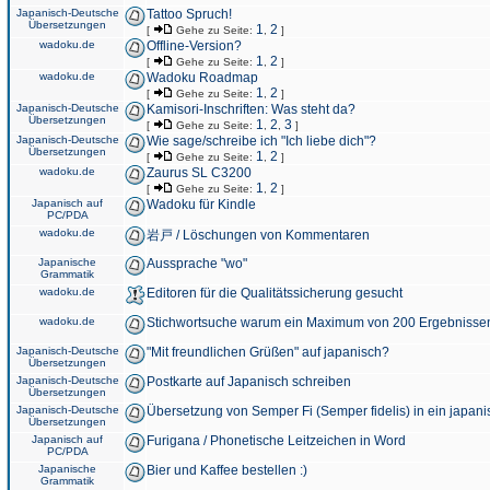
Japanisch-Deutsche
Tattoo Spruch!
Übersetzungen
1
2
[
Gehe zu Seite:
,
]
wadoku.de
Offline-Version?
1
2
[
Gehe zu Seite:
,
]
wadoku.de
Wadoku Roadmap
1
2
[
Gehe zu Seite:
,
]
Japanisch-Deutsche
Kamisori-Inschriften: Was steht da?
Übersetzungen
1
2
3
[
Gehe zu Seite:
,
,
]
Japanisch-Deutsche
Wie sage/schreibe ich "Ich liebe dich"?
Übersetzungen
1
2
[
Gehe zu Seite:
,
]
wadoku.de
Zaurus SL C3200
1
2
[
Gehe zu Seite:
,
]
Japanisch auf
Wadoku für Kindle
PC/PDA
wadoku.de
岩戸 / Löschungen von Kommentaren
Japanische
Aussprache "wo"
Grammatik
wadoku.de
Editoren für die Qualitätssicherung gesucht
wadoku.de
Stichwortsuche warum ein Maximum von 200 Ergebnisse
Japanisch-Deutsche
"Mit freundlichen Grüßen" auf japanisch?
Übersetzungen
Japanisch-Deutsche
Postkarte auf Japanisch schreiben
Übersetzungen
Japanisch-Deutsche
Übersetzung von Semper Fi (Semper fidelis) in ein japani
Übersetzungen
Japanisch auf
Furigana / Phonetische Leitzeichen in Word
PC/PDA
Japanische
Bier und Kaffee bestellen :)
Grammatik