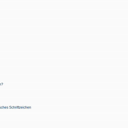
n?
sches Schriftzeichen