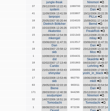
jungle-freak
Niremori
37
29/12/2009 12:22:41
1089700
13/02/2012 11:45:00
system
Dan
41
11/09/2006 13:41:59
1033807
19/11/2006 20:22:35
tanpopo
PiLLe
18
25/05/2007 00:20:44
1024020
15/09/2011 17:14:54
Dietrich Böttcher
Bernd
15
10/10/2006 12:26:26
1023275
17/01/2007 01:49:03
Akatonbo
FreakRob
15
24/08/2008 12:54:39
1021343
13/12/2008 23:38:25
mkengel
milay
0
03/06/2022 11:47:31
1013517
03/06/2022 11:47:31
Dan
Dan
18
13/04/2007 23:58:12
1010962
23/12/2008 13:32:30
skb
Moo
1
10/08/2022 00:24:10
1004431
13/10/2024 09:30:02
dst
Skaidrite
18
02/02/2007 17:13:40
1001863
04/03/2007 15:49:37
Carido
Lehrling
16
21/01/2009 19:53:43
1000093
16/03/2009 17:08:55
shinystar
yoshi_in_black
17
01/02/2008 13:53:46
992750
19/06/2008 04:32:09
skb
mkill
83
29/05/2006 02:03:18
983011
03/04/2016 20:54:54
Biene
Dan
171
28/03/2010 12:40:30
944296
25/12/2010 15:33:35
souljumper
Niremori
32
14/07/2006 18:51:16
872463
18/10/2006 15:05:52
Tomodachi
Tomodachi
1
08/08/2023 00:18:03
872236
08/08/2023 20:37:14
Oromit
Dan