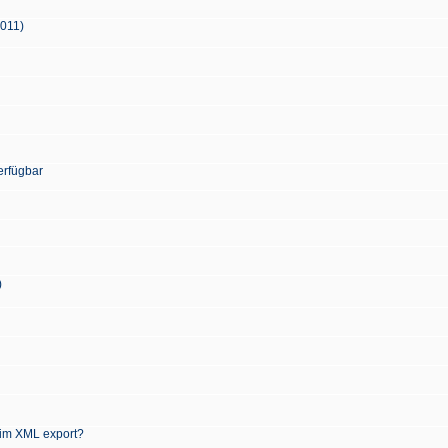
2011)
erfügbar
)
 im XML export?