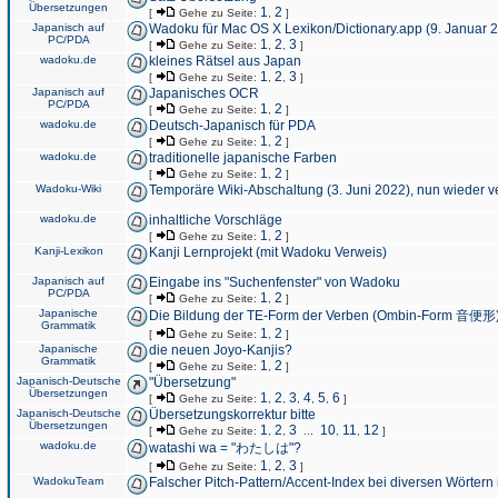
Übersetzungen
1
2
[
Gehe zu Seite:
,
]
Japanisch auf
Wadoku für Mac OS X Lexikon/Dictionary.app (9. Januar 
PC/PDA
1
2
3
[
Gehe zu Seite:
,
,
]
wadoku.de
kleines Rätsel aus Japan
1
2
3
[
Gehe zu Seite:
,
,
]
Japanisch auf
Japanisches OCR
PC/PDA
1
2
[
Gehe zu Seite:
,
]
wadoku.de
Deutsch-Japanisch für PDA
1
2
[
Gehe zu Seite:
,
]
wadoku.de
traditionelle japanische Farben
1
2
[
Gehe zu Seite:
,
]
Wadoku-Wiki
Temporäre Wiki-Abschaltung (3. Juni 2022), nun wieder v
wadoku.de
inhaltliche Vorschläge
1
2
[
Gehe zu Seite:
,
]
Kanji-Lexikon
Kanji Lernprojekt (mit Wadoku Verweis)
Japanisch auf
Eingabe ins "Suchenfenster" von Wadoku
PC/PDA
1
2
[
Gehe zu Seite:
,
]
Japanische
Die Bildung der TE-Form der Verben (Ombin-Form 音便形
Grammatik
1
2
[
Gehe zu Seite:
,
]
Japanische
die neuen Joyo-Kanjis?
Grammatik
1
2
[
Gehe zu Seite:
,
]
Japanisch-Deutsche
"Übersetzung"
Übersetzungen
1
2
3
4
5
6
[
Gehe zu Seite:
,
,
,
,
,
]
Japanisch-Deutsche
Übersetzungskorrektur bitte
Übersetzungen
1
2
3
10
11
12
[
Gehe zu Seite:
,
,
...
,
,
]
wadoku.de
watashi wa = "わたしは"?
1
2
3
[
Gehe zu Seite:
,
,
]
WadokuTeam
Falscher Pitch-Pattern/Accent-Index bei diversen Wörtern