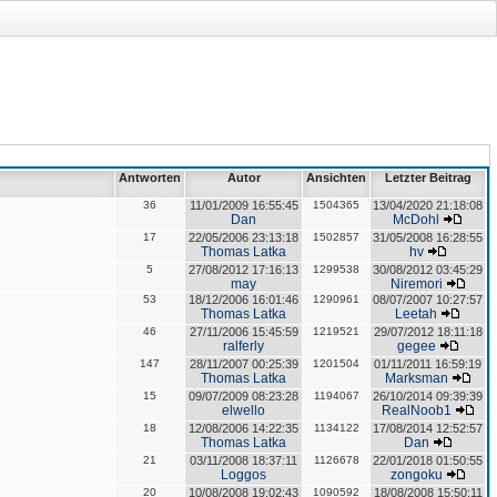
Antworten
Autor
Ansichten
Letzter Beitrag
36
11/01/2009 16:55:45
1504365
13/04/2020 21:18:08
Dan
McDohl
17
22/05/2006 23:13:18
1502857
31/05/2008 16:28:55
Thomas Latka
hv
5
27/08/2012 17:16:13
1299538
30/08/2012 03:45:29
may
Niremori
53
18/12/2006 16:01:46
1290961
08/07/2007 10:27:57
Thomas Latka
Leetah
46
27/11/2006 15:45:59
1219521
29/07/2012 18:11:18
ralferly
gegee
147
28/11/2007 00:25:39
1201504
01/11/2011 16:59:19
Thomas Latka
Marksman
15
09/07/2009 08:23:28
1194067
26/10/2014 09:39:39
elwello
RealNoob1
18
12/08/2006 14:22:35
1134122
17/08/2014 12:52:57
Thomas Latka
Dan
21
03/11/2008 18:37:11
1126678
22/01/2018 01:50:55
Loggos
zongoku
20
10/08/2008 19:02:43
1090592
18/08/2008 15:50:11