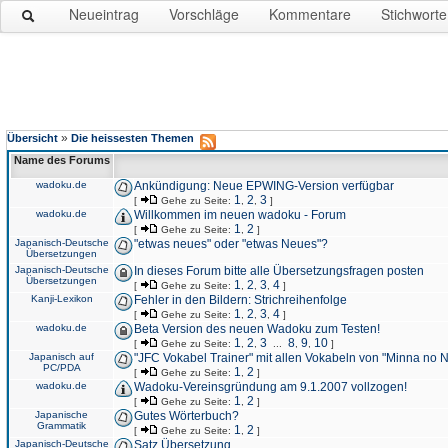
Neueintrag
Vorschläge
Kommentare
Stichworte
»
Übersicht
Die heissesten Themen
Name des Forums
wadoku.de
Ankündigung: Neue EPWING-Version verfügbar
1
2
3
[
Gehe zu Seite:
,
,
]
wadoku.de
Willkommen im neuen wadoku - Forum
1
2
[
Gehe zu Seite:
,
]
Japanisch-Deutsche
"etwas neues" oder "etwas Neues"?
Übersetzungen
Japanisch-Deutsche
In dieses Forum bitte alle Übersetzungsfragen posten
Übersetzungen
1
2
3
4
[
Gehe zu Seite:
,
,
,
]
Kanji-Lexikon
Fehler in den Bildern: Strichreihenfolge
1
2
3
4
[
Gehe zu Seite:
,
,
,
]
wadoku.de
Beta Version des neuen Wadoku zum Testen!
1
2
3
8
9
10
[
Gehe zu Seite:
,
,
...
,
,
]
Japanisch auf
"JFC Vokabel Trainer" mit allen Vokabeln von "Minna no 
PC/PDA
1
2
[
Gehe zu Seite:
,
]
wadoku.de
Wadoku-Vereinsgründung am 9.1.2007 vollzogen!
1
2
[
Gehe zu Seite:
,
]
Japanische
Gutes Wörterbuch?
Grammatik
1
2
[
Gehe zu Seite:
,
]
Japanisch-Deutsche
Satz Übersetzung