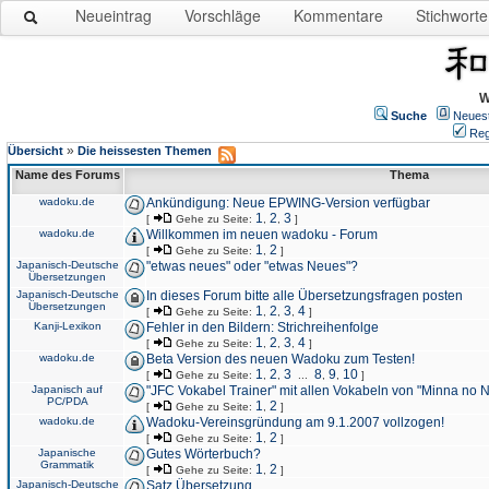
Neueintrag
Vorschläge
Kommentare
Stichworte
W
Suche
Neues
Reg
»
Übersicht
Die heissesten Themen
Name des Forums
Thema
wadoku.de
Ankündigung: Neue EPWING-Version verfügbar
1
2
3
[
Gehe zu Seite:
,
,
]
wadoku.de
Willkommen im neuen wadoku - Forum
1
2
[
Gehe zu Seite:
,
]
Japanisch-Deutsche
"etwas neues" oder "etwas Neues"?
Übersetzungen
Japanisch-Deutsche
In dieses Forum bitte alle Übersetzungsfragen posten
Übersetzungen
1
2
3
4
[
Gehe zu Seite:
,
,
,
]
Kanji-Lexikon
Fehler in den Bildern: Strichreihenfolge
1
2
3
4
[
Gehe zu Seite:
,
,
,
]
wadoku.de
Beta Version des neuen Wadoku zum Testen!
1
2
3
8
9
10
[
Gehe zu Seite:
,
,
...
,
,
]
Japanisch auf
"JFC Vokabel Trainer" mit allen Vokabeln von "Minna no 
PC/PDA
1
2
[
Gehe zu Seite:
,
]
wadoku.de
Wadoku-Vereinsgründung am 9.1.2007 vollzogen!
1
2
[
Gehe zu Seite:
,
]
Japanische
Gutes Wörterbuch?
Grammatik
1
2
[
Gehe zu Seite:
,
]
Japanisch-Deutsche
Satz Übersetzung