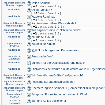
Japanisch-Deutsche
Tattoo Spruch!
Übersetzungen
1
2
[
Gehe zu Seite:
,
]
wadoku.de
Offline-Version?
1
2
[
Gehe zu Seite:
,
]
wadoku.de
Wadoku Roadmap
1
2
[
Gehe zu Seite:
,
]
Japanisch-Deutsche
Kamisori-Inschriften: Was steht da?
Übersetzungen
1
2
3
[
Gehe zu Seite:
,
,
]
Japanisch-Deutsche
Wie sage/schreibe ich "Ich liebe dich"?
Übersetzungen
1
2
[
Gehe zu Seite:
,
]
wadoku.de
Zaurus SL C3200
1
2
[
Gehe zu Seite:
,
]
Japanisch auf
Wadoku für Kindle
PC/PDA
wadoku.de
岩戸 / Löschungen von Kommentaren
Japanische
Aussprache "wo"
Grammatik
wadoku.de
Editoren für die Qualitätssicherung gesucht
wadoku.de
Stichwortsuche warum ein Maximum von 200 Ergebnisse
Japanisch-Deutsche
"Mit freundlichen Grüßen" auf japanisch?
Übersetzungen
Japanisch-Deutsche
Postkarte auf Japanisch schreiben
Übersetzungen
Japanisch-Deutsche
Übersetzung von Semper Fi (Semper fidelis) in ein japani
Übersetzungen
Japanisch auf
Furigana / Phonetische Leitzeichen in Word
PC/PDA
Japanische
Bier und Kaffee bestellen :)
Grammatik