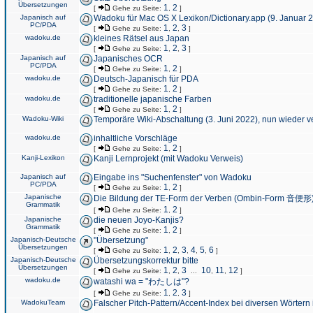
Übersetzungen
1
2
[
Gehe zu Seite:
,
]
Japanisch auf
Wadoku für Mac OS X Lexikon/Dictionary.app (9. Januar 
PC/PDA
1
2
3
[
Gehe zu Seite:
,
,
]
wadoku.de
kleines Rätsel aus Japan
1
2
3
[
Gehe zu Seite:
,
,
]
Japanisch auf
Japanisches OCR
PC/PDA
1
2
[
Gehe zu Seite:
,
]
wadoku.de
Deutsch-Japanisch für PDA
1
2
[
Gehe zu Seite:
,
]
wadoku.de
traditionelle japanische Farben
1
2
[
Gehe zu Seite:
,
]
Wadoku-Wiki
Temporäre Wiki-Abschaltung (3. Juni 2022), nun wieder v
wadoku.de
inhaltliche Vorschläge
1
2
[
Gehe zu Seite:
,
]
Kanji-Lexikon
Kanji Lernprojekt (mit Wadoku Verweis)
Japanisch auf
Eingabe ins "Suchenfenster" von Wadoku
PC/PDA
1
2
[
Gehe zu Seite:
,
]
Japanische
Die Bildung der TE-Form der Verben (Ombin-Form 音便形
Grammatik
1
2
[
Gehe zu Seite:
,
]
Japanische
die neuen Joyo-Kanjis?
Grammatik
1
2
[
Gehe zu Seite:
,
]
Japanisch-Deutsche
"Übersetzung"
Übersetzungen
1
2
3
4
5
6
[
Gehe zu Seite:
,
,
,
,
,
]
Japanisch-Deutsche
Übersetzungskorrektur bitte
Übersetzungen
1
2
3
10
11
12
[
Gehe zu Seite:
,
,
...
,
,
]
wadoku.de
watashi wa = "わたしは"?
1
2
3
[
Gehe zu Seite:
,
,
]
WadokuTeam
Falscher Pitch-Pattern/Accent-Index bei diversen Wörtern