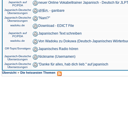
Japanisch auf
neuer Online Vokabeltrainer Japanisch - Deutsch für JLPT
PC/PDA
Japanisch-Deutsche
頑張れ - ganbare
Übersetzungen
Japanisch-Deutsche
"Nani?"
Übersetzungen
wadoku.de
Download - EDICT File
Japanisch auf
Japanischen Text schreiben
PC/PDA
wadoku.de
Von Wadoku zu Dokuwa (Deutsch-Japanisches Wörterbu
Off-Topic/Sonstiges
Japanisches Radio hören
Japanisch-Deutsche
Nickname (Usernamen)
Übersetzungen
Japanisch-Deutsche
"Danke für alles, hab dich lieb." auf japanisch
Übersetzungen
»
Übersicht
Die heissesten Themen