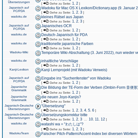
Übersetzungen
1
2
[
Gehe zu Seite:
,
]
Japanisch auf
Wadoku für Mac OS X Lexikon/Dictionary.app (9. Januar 
PC/PDA
1
2
3
[
Gehe zu Seite:
,
,
]
wadoku.de
kleines Rätsel aus Japan
1
2
3
[
Gehe zu Seite:
,
,
]
Japanisch auf
Japanisches OCR
PC/PDA
1
2
[
Gehe zu Seite:
,
]
wadoku.de
Deutsch-Japanisch für PDA
1
2
[
Gehe zu Seite:
,
]
wadoku.de
traditionelle japanische Farben
1
2
[
Gehe zu Seite:
,
]
Wadoku-Wiki
Temporäre Wiki-Abschaltung (3. Juni 2022), nun wieder v
wadoku.de
inhaltliche Vorschläge
1
2
[
Gehe zu Seite:
,
]
Kanji-Lexikon
Kanji Lernprojekt (mit Wadoku Verweis)
Japanisch auf
Eingabe ins "Suchenfenster" von Wadoku
PC/PDA
1
2
[
Gehe zu Seite:
,
]
Japanische
Die Bildung der TE-Form der Verben (Ombin-Form 音便形
Grammatik
1
2
[
Gehe zu Seite:
,
]
Japanische
die neuen Joyo-Kanjis?
Grammatik
1
2
[
Gehe zu Seite:
,
]
Japanisch-Deutsche
"Übersetzung"
Übersetzungen
1
2
3
4
5
6
[
Gehe zu Seite:
,
,
,
,
,
]
Japanisch-Deutsche
Übersetzungskorrektur bitte
Übersetzungen
1
2
3
10
11
12
[
Gehe zu Seite:
,
,
...
,
,
]
wadoku.de
watashi wa = "わたしは"?
1
2
3
[
Gehe zu Seite:
,
,
]
WadokuTeam
Falscher Pitch-Pattern/Accent-Index bei diversen Wörtern