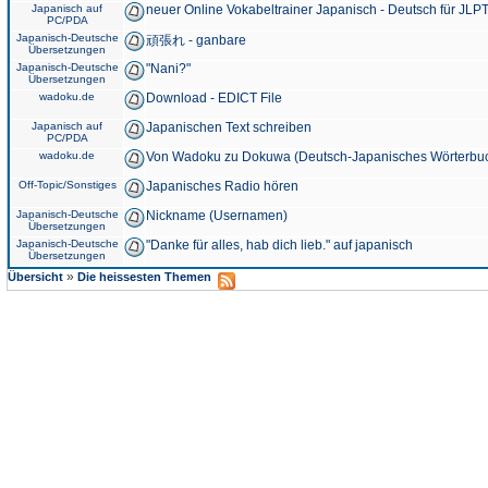
Japanisch auf
neuer Online Vokabeltrainer Japanisch - Deutsch für JLPT
PC/PDA
Japanisch-Deutsche
頑張れ - ganbare
Übersetzungen
Japanisch-Deutsche
"Nani?"
Übersetzungen
wadoku.de
Download - EDICT File
Japanisch auf
Japanischen Text schreiben
PC/PDA
wadoku.de
Von Wadoku zu Dokuwa (Deutsch-Japanisches Wörterbu
Off-Topic/Sonstiges
Japanisches Radio hören
Japanisch-Deutsche
Nickname (Usernamen)
Übersetzungen
Japanisch-Deutsche
"Danke für alles, hab dich lieb." auf japanisch
Übersetzungen
»
Übersicht
Die heissesten Themen