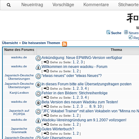
Neueintrag
Vorschläge
Kommentare
Stichworte
W
Suche
Neues
Reg
»
Übersicht
Die heissesten Themen
Name des Forums
Thema
wadoku.de
Ankündigung: Neue EPWING-Version verfügbar
1
2
3
[
Gehe zu Seite:
,
,
]
wadoku.de
Willkommen im neuen wadoku - Forum
1
2
[
Gehe zu Seite:
,
]
Japanisch-Deutsche
"etwas neues" oder "etwas Neues"?
Übersetzungen
Japanisch-Deutsche
In dieses Forum bitte alle Übersetzungsfragen posten
Übersetzungen
1
2
3
4
[
Gehe zu Seite:
,
,
,
]
Kanji-Lexikon
Fehler in den Bildern: Strichreihenfolge
1
2
3
4
[
Gehe zu Seite:
,
,
,
]
wadoku.de
Beta Version des neuen Wadoku zum Testen!
1
2
3
8
9
10
[
Gehe zu Seite:
,
,
...
,
,
]
Japanisch auf
"JFC Vokabel Trainer" mit allen Vokabeln von "Minna no 
PC/PDA
1
2
[
Gehe zu Seite:
,
]
wadoku.de
Wadoku-Vereinsgründung am 9.1.2007 vollzogen!
1
2
[
Gehe zu Seite:
,
]
Japanische
Gutes Wörterbuch?
Grammatik
1
2
[
Gehe zu Seite:
,
]
Japanisch-Deutsche
Satz Übersetzung