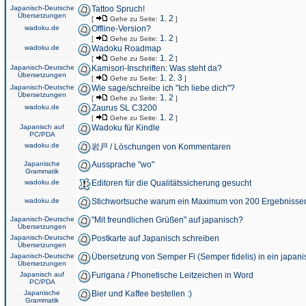
Japanisch-Deutsche
Tattoo Spruch!
Übersetzungen
1
2
[
Gehe zu Seite:
,
]
wadoku.de
Offline-Version?
1
2
[
Gehe zu Seite:
,
]
wadoku.de
Wadoku Roadmap
1
2
[
Gehe zu Seite:
,
]
Japanisch-Deutsche
Kamisori-Inschriften: Was steht da?
Übersetzungen
1
2
3
[
Gehe zu Seite:
,
,
]
Japanisch-Deutsche
Wie sage/schreibe ich "Ich liebe dich"?
Übersetzungen
1
2
[
Gehe zu Seite:
,
]
wadoku.de
Zaurus SL C3200
1
2
[
Gehe zu Seite:
,
]
Japanisch auf
Wadoku für Kindle
PC/PDA
wadoku.de
岩戸 / Löschungen von Kommentaren
Japanische
Aussprache "wo"
Grammatik
wadoku.de
Editoren für die Qualitätssicherung gesucht
wadoku.de
Stichwortsuche warum ein Maximum von 200 Ergebnisse
Japanisch-Deutsche
"Mit freundlichen Grüßen" auf japanisch?
Übersetzungen
Japanisch-Deutsche
Postkarte auf Japanisch schreiben
Übersetzungen
Japanisch-Deutsche
Übersetzung von Semper Fi (Semper fidelis) in ein japani
Übersetzungen
Japanisch auf
Furigana / Phonetische Leitzeichen in Word
PC/PDA
Japanische
Bier und Kaffee bestellen :)
Grammatik