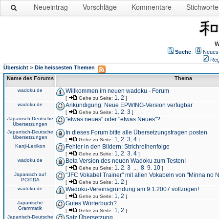
Neueintrag
Vorschläge
Kommentare
Stichworte
W
Suche
Neues
Reg
»
Übersicht
Die heissesten Themen
Name des Forums
Thema
wadoku.de
Willkommen im neuen wadoku - Forum
1
2
[
Gehe zu Seite:
,
]
wadoku.de
Ankündigung: Neue EPWING-Version verfügbar
1
2
3
[
Gehe zu Seite:
,
,
]
Japanisch-Deutsche
"etwas neues" oder "etwas Neues"?
Übersetzungen
Japanisch-Deutsche
In dieses Forum bitte alle Übersetzungsfragen posten
Übersetzungen
1
2
3
4
[
Gehe zu Seite:
,
,
,
]
Kanji-Lexikon
Fehler in den Bildern: Strichreihenfolge
1
2
3
4
[
Gehe zu Seite:
,
,
,
]
wadoku.de
Beta Version des neuen Wadoku zum Testen!
1
2
3
8
9
10
[
Gehe zu Seite:
,
,
...
,
,
]
Japanisch auf
"JFC Vokabel Trainer" mit allen Vokabeln von "Minna no 
PC/PDA
1
2
[
Gehe zu Seite:
,
]
wadoku.de
Wadoku-Vereinsgründung am 9.1.2007 vollzogen!
1
2
[
Gehe zu Seite:
,
]
Japanische
Gutes Wörterbuch?
Grammatik
1
2
[
Gehe zu Seite:
,
]
Japanisch-Deutsche
Satz Übersetzung