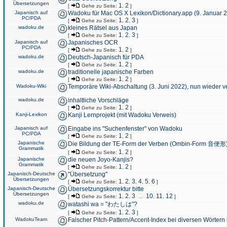
Übersetzungen
1
2
[
Gehe zu Seite:
,
]
Japanisch auf
Wadoku für Mac OS X Lexikon/Dictionary.app (9. Januar 
PC/PDA
1
2
3
[
Gehe zu Seite:
,
,
]
wadoku.de
kleines Rätsel aus Japan
1
2
3
[
Gehe zu Seite:
,
,
]
Japanisch auf
Japanisches OCR
PC/PDA
1
2
[
Gehe zu Seite:
,
]
wadoku.de
Deutsch-Japanisch für PDA
1
2
[
Gehe zu Seite:
,
]
wadoku.de
traditionelle japanische Farben
1
2
[
Gehe zu Seite:
,
]
Wadoku-Wiki
Temporäre Wiki-Abschaltung (3. Juni 2022), nun wieder v
wadoku.de
inhaltliche Vorschläge
1
2
[
Gehe zu Seite:
,
]
Kanji-Lexikon
Kanji Lernprojekt (mit Wadoku Verweis)
Japanisch auf
Eingabe ins "Suchenfenster" von Wadoku
PC/PDA
1
2
[
Gehe zu Seite:
,
]
Japanische
Die Bildung der TE-Form der Verben (Ombin-Form 音便形
Grammatik
1
2
[
Gehe zu Seite:
,
]
Japanische
die neuen Joyo-Kanjis?
Grammatik
1
2
[
Gehe zu Seite:
,
]
Japanisch-Deutsche
"Übersetzung"
Übersetzungen
1
2
3
4
5
6
[
Gehe zu Seite:
,
,
,
,
,
]
Japanisch-Deutsche
Übersetzungskorrektur bitte
Übersetzungen
1
2
3
10
11
12
[
Gehe zu Seite:
,
,
...
,
,
]
wadoku.de
watashi wa = "わたしは"?
1
2
3
[
Gehe zu Seite:
,
,
]
WadokuTeam
Falscher Pitch-Pattern/Accent-Index bei diversen Wörtern