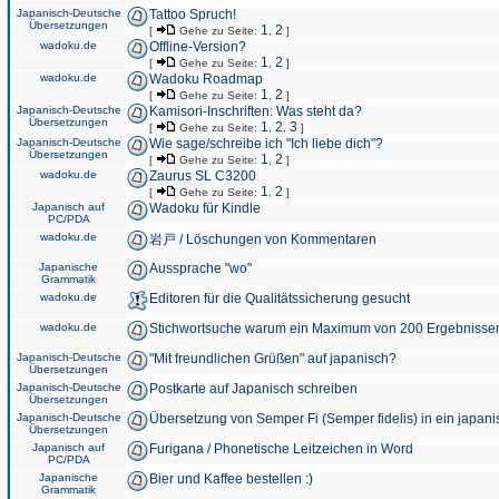
Japanisch-Deutsche
Tattoo Spruch!
Übersetzungen
1
2
[
Gehe zu Seite:
,
]
wadoku.de
Offline-Version?
1
2
[
Gehe zu Seite:
,
]
wadoku.de
Wadoku Roadmap
1
2
[
Gehe zu Seite:
,
]
Japanisch-Deutsche
Kamisori-Inschriften: Was steht da?
Übersetzungen
1
2
3
[
Gehe zu Seite:
,
,
]
Japanisch-Deutsche
Wie sage/schreibe ich "Ich liebe dich"?
Übersetzungen
1
2
[
Gehe zu Seite:
,
]
wadoku.de
Zaurus SL C3200
1
2
[
Gehe zu Seite:
,
]
Japanisch auf
Wadoku für Kindle
PC/PDA
wadoku.de
岩戸 / Löschungen von Kommentaren
Japanische
Aussprache "wo"
Grammatik
wadoku.de
Editoren für die Qualitätssicherung gesucht
wadoku.de
Stichwortsuche warum ein Maximum von 200 Ergebnisse
Japanisch-Deutsche
"Mit freundlichen Grüßen" auf japanisch?
Übersetzungen
Japanisch-Deutsche
Postkarte auf Japanisch schreiben
Übersetzungen
Japanisch-Deutsche
Übersetzung von Semper Fi (Semper fidelis) in ein japani
Übersetzungen
Japanisch auf
Furigana / Phonetische Leitzeichen in Word
PC/PDA
Japanische
Bier und Kaffee bestellen :)
Grammatik