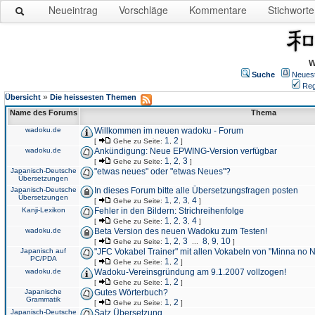
Neueintrag
Vorschläge
Kommentare
Stichworte
W
Suche
Neues
Reg
»
Übersicht
Die heissesten Themen
Name des Forums
Thema
wadoku.de
Willkommen im neuen wadoku - Forum
1
2
[
Gehe zu Seite:
,
]
wadoku.de
Ankündigung: Neue EPWING-Version verfügbar
1
2
3
[
Gehe zu Seite:
,
,
]
Japanisch-Deutsche
"etwas neues" oder "etwas Neues"?
Übersetzungen
Japanisch-Deutsche
In dieses Forum bitte alle Übersetzungsfragen posten
Übersetzungen
1
2
3
4
[
Gehe zu Seite:
,
,
,
]
Kanji-Lexikon
Fehler in den Bildern: Strichreihenfolge
1
2
3
4
[
Gehe zu Seite:
,
,
,
]
wadoku.de
Beta Version des neuen Wadoku zum Testen!
1
2
3
8
9
10
[
Gehe zu Seite:
,
,
...
,
,
]
Japanisch auf
"JFC Vokabel Trainer" mit allen Vokabeln von "Minna no 
PC/PDA
1
2
[
Gehe zu Seite:
,
]
wadoku.de
Wadoku-Vereinsgründung am 9.1.2007 vollzogen!
1
2
[
Gehe zu Seite:
,
]
Japanische
Gutes Wörterbuch?
Grammatik
1
2
[
Gehe zu Seite:
,
]
Japanisch-Deutsche
Satz Übersetzung