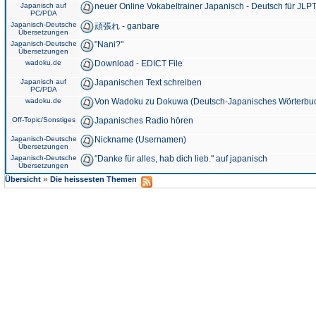
Japanisch auf
neuer Online Vokabeltrainer Japanisch - Deutsch für JLPT
PC/PDA
Japanisch-Deutsche
頑張れ - ganbare
Übersetzungen
Japanisch-Deutsche
"Nani?"
Übersetzungen
wadoku.de
Download - EDICT File
Japanisch auf
Japanischen Text schreiben
PC/PDA
wadoku.de
Von Wadoku zu Dokuwa (Deutsch-Japanisches Wörterbu
Off-Topic/Sonstiges
Japanisches Radio hören
Japanisch-Deutsche
Nickname (Usernamen)
Übersetzungen
Japanisch-Deutsche
"Danke für alles, hab dich lieb." auf japanisch
Übersetzungen
»
Übersicht
Die heissesten Themen