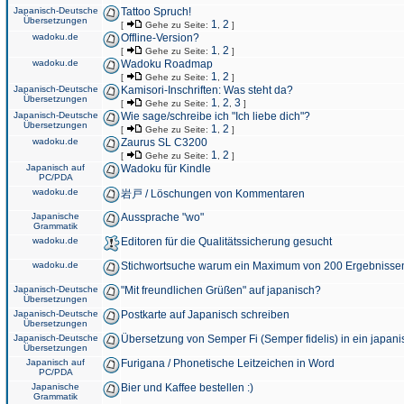
Japanisch-Deutsche
Tattoo Spruch!
Übersetzungen
1
2
[
Gehe zu Seite:
,
]
wadoku.de
Offline-Version?
1
2
[
Gehe zu Seite:
,
]
wadoku.de
Wadoku Roadmap
1
2
[
Gehe zu Seite:
,
]
Japanisch-Deutsche
Kamisori-Inschriften: Was steht da?
Übersetzungen
1
2
3
[
Gehe zu Seite:
,
,
]
Japanisch-Deutsche
Wie sage/schreibe ich "Ich liebe dich"?
Übersetzungen
1
2
[
Gehe zu Seite:
,
]
wadoku.de
Zaurus SL C3200
1
2
[
Gehe zu Seite:
,
]
Japanisch auf
Wadoku für Kindle
PC/PDA
wadoku.de
岩戸 / Löschungen von Kommentaren
Japanische
Aussprache "wo"
Grammatik
wadoku.de
Editoren für die Qualitätssicherung gesucht
wadoku.de
Stichwortsuche warum ein Maximum von 200 Ergebnisse
Japanisch-Deutsche
"Mit freundlichen Grüßen" auf japanisch?
Übersetzungen
Japanisch-Deutsche
Postkarte auf Japanisch schreiben
Übersetzungen
Japanisch-Deutsche
Übersetzung von Semper Fi (Semper fidelis) in ein japani
Übersetzungen
Japanisch auf
Furigana / Phonetische Leitzeichen in Word
PC/PDA
Japanische
Bier und Kaffee bestellen :)
Grammatik