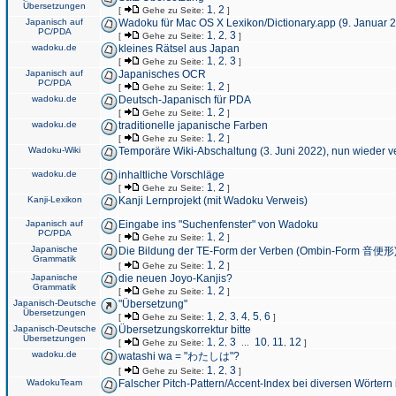
Übersetzungen
1
2
[
Gehe zu Seite:
,
]
Japanisch auf
Wadoku für Mac OS X Lexikon/Dictionary.app (9. Januar 
PC/PDA
1
2
3
[
Gehe zu Seite:
,
,
]
wadoku.de
kleines Rätsel aus Japan
1
2
3
[
Gehe zu Seite:
,
,
]
Japanisch auf
Japanisches OCR
PC/PDA
1
2
[
Gehe zu Seite:
,
]
wadoku.de
Deutsch-Japanisch für PDA
1
2
[
Gehe zu Seite:
,
]
wadoku.de
traditionelle japanische Farben
1
2
[
Gehe zu Seite:
,
]
Wadoku-Wiki
Temporäre Wiki-Abschaltung (3. Juni 2022), nun wieder v
wadoku.de
inhaltliche Vorschläge
1
2
[
Gehe zu Seite:
,
]
Kanji-Lexikon
Kanji Lernprojekt (mit Wadoku Verweis)
Japanisch auf
Eingabe ins "Suchenfenster" von Wadoku
PC/PDA
1
2
[
Gehe zu Seite:
,
]
Japanische
Die Bildung der TE-Form der Verben (Ombin-Form 音便形
Grammatik
1
2
[
Gehe zu Seite:
,
]
Japanische
die neuen Joyo-Kanjis?
Grammatik
1
2
[
Gehe zu Seite:
,
]
Japanisch-Deutsche
"Übersetzung"
Übersetzungen
1
2
3
4
5
6
[
Gehe zu Seite:
,
,
,
,
,
]
Japanisch-Deutsche
Übersetzungskorrektur bitte
Übersetzungen
1
2
3
10
11
12
[
Gehe zu Seite:
,
,
...
,
,
]
wadoku.de
watashi wa = "わたしは"?
1
2
3
[
Gehe zu Seite:
,
,
]
WadokuTeam
Falscher Pitch-Pattern/Accent-Index bei diversen Wörtern