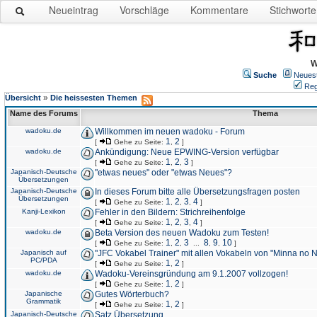
Neueintrag
Vorschläge
Kommentare
Stichworte
W
Suche
Neues
Reg
»
Übersicht
Die heissesten Themen
Name des Forums
Thema
wadoku.de
Willkommen im neuen wadoku - Forum
1
2
[
Gehe zu Seite:
,
]
wadoku.de
Ankündigung: Neue EPWING-Version verfügbar
1
2
3
[
Gehe zu Seite:
,
,
]
Japanisch-Deutsche
"etwas neues" oder "etwas Neues"?
Übersetzungen
Japanisch-Deutsche
In dieses Forum bitte alle Übersetzungsfragen posten
Übersetzungen
1
2
3
4
[
Gehe zu Seite:
,
,
,
]
Kanji-Lexikon
Fehler in den Bildern: Strichreihenfolge
1
2
3
4
[
Gehe zu Seite:
,
,
,
]
wadoku.de
Beta Version des neuen Wadoku zum Testen!
1
2
3
8
9
10
[
Gehe zu Seite:
,
,
...
,
,
]
Japanisch auf
"JFC Vokabel Trainer" mit allen Vokabeln von "Minna no 
PC/PDA
1
2
[
Gehe zu Seite:
,
]
wadoku.de
Wadoku-Vereinsgründung am 9.1.2007 vollzogen!
1
2
[
Gehe zu Seite:
,
]
Japanische
Gutes Wörterbuch?
Grammatik
1
2
[
Gehe zu Seite:
,
]
Japanisch-Deutsche
Satz Übersetzung