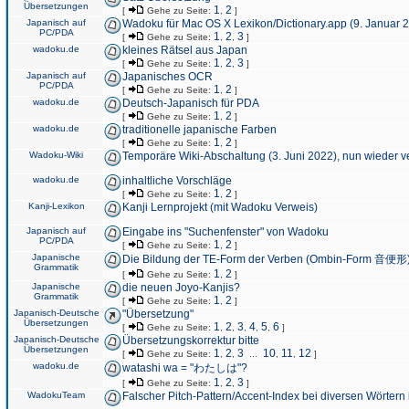
Übersetzungen
1
2
[
Gehe zu Seite:
,
]
Japanisch auf
Wadoku für Mac OS X Lexikon/Dictionary.app (9. Januar 
PC/PDA
1
2
3
[
Gehe zu Seite:
,
,
]
wadoku.de
kleines Rätsel aus Japan
1
2
3
[
Gehe zu Seite:
,
,
]
Japanisch auf
Japanisches OCR
PC/PDA
1
2
[
Gehe zu Seite:
,
]
wadoku.de
Deutsch-Japanisch für PDA
1
2
[
Gehe zu Seite:
,
]
wadoku.de
traditionelle japanische Farben
1
2
[
Gehe zu Seite:
,
]
Wadoku-Wiki
Temporäre Wiki-Abschaltung (3. Juni 2022), nun wieder v
wadoku.de
inhaltliche Vorschläge
1
2
[
Gehe zu Seite:
,
]
Kanji-Lexikon
Kanji Lernprojekt (mit Wadoku Verweis)
Japanisch auf
Eingabe ins "Suchenfenster" von Wadoku
PC/PDA
1
2
[
Gehe zu Seite:
,
]
Japanische
Die Bildung der TE-Form der Verben (Ombin-Form 音便形
Grammatik
1
2
[
Gehe zu Seite:
,
]
Japanische
die neuen Joyo-Kanjis?
Grammatik
1
2
[
Gehe zu Seite:
,
]
Japanisch-Deutsche
"Übersetzung"
Übersetzungen
1
2
3
4
5
6
[
Gehe zu Seite:
,
,
,
,
,
]
Japanisch-Deutsche
Übersetzungskorrektur bitte
Übersetzungen
1
2
3
10
11
12
[
Gehe zu Seite:
,
,
...
,
,
]
wadoku.de
watashi wa = "わたしは"?
1
2
3
[
Gehe zu Seite:
,
,
]
WadokuTeam
Falscher Pitch-Pattern/Accent-Index bei diversen Wörtern