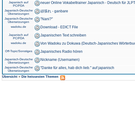
Japanisch auf
neuer Online Vokabeltrainer Japanisch - Deutsch für JLPT
PC/PDA
Japanisch-Deutsche
頑張れ - ganbare
Übersetzungen
Japanisch-Deutsche
"Nani?"
Übersetzungen
wadoku.de
Download - EDICT File
Japanisch auf
Japanischen Text schreiben
PC/PDA
wadoku.de
Von Wadoku zu Dokuwa (Deutsch-Japanisches Wörterbu
Off-Topic/Sonstiges
Japanisches Radio hören
Japanisch-Deutsche
Nickname (Usernamen)
Übersetzungen
Japanisch-Deutsche
"Danke für alles, hab dich lieb." auf japanisch
Übersetzungen
»
Übersicht
Die heissesten Themen