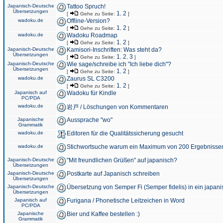
Japanisch-Deutsche
Tattoo Spruch!
Übersetzungen
1
2
[
Gehe zu Seite:
,
]
wadoku.de
Offline-Version?
1
2
[
Gehe zu Seite:
,
]
wadoku.de
Wadoku Roadmap
1
2
[
Gehe zu Seite:
,
]
Japanisch-Deutsche
Kamisori-Inschriften: Was steht da?
Übersetzungen
1
2
3
[
Gehe zu Seite:
,
,
]
Japanisch-Deutsche
Wie sage/schreibe ich "Ich liebe dich"?
Übersetzungen
1
2
[
Gehe zu Seite:
,
]
wadoku.de
Zaurus SL C3200
1
2
[
Gehe zu Seite:
,
]
Japanisch auf
Wadoku für Kindle
PC/PDA
wadoku.de
岩戸 / Löschungen von Kommentaren
Japanische
Aussprache "wo"
Grammatik
wadoku.de
Editoren für die Qualitätssicherung gesucht
wadoku.de
Stichwortsuche warum ein Maximum von 200 Ergebnisse
Japanisch-Deutsche
"Mit freundlichen Grüßen" auf japanisch?
Übersetzungen
Japanisch-Deutsche
Postkarte auf Japanisch schreiben
Übersetzungen
Japanisch-Deutsche
Übersetzung von Semper Fi (Semper fidelis) in ein japani
Übersetzungen
Japanisch auf
Furigana / Phonetische Leitzeichen in Word
PC/PDA
Japanische
Bier und Kaffee bestellen :)
Grammatik