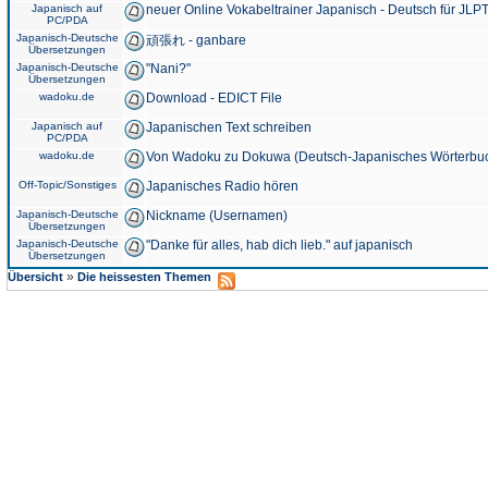
Japanisch auf
neuer Online Vokabeltrainer Japanisch - Deutsch für JLPT
PC/PDA
Japanisch-Deutsche
頑張れ - ganbare
Übersetzungen
Japanisch-Deutsche
"Nani?"
Übersetzungen
wadoku.de
Download - EDICT File
Japanisch auf
Japanischen Text schreiben
PC/PDA
wadoku.de
Von Wadoku zu Dokuwa (Deutsch-Japanisches Wörterbu
Off-Topic/Sonstiges
Japanisches Radio hören
Japanisch-Deutsche
Nickname (Usernamen)
Übersetzungen
Japanisch-Deutsche
"Danke für alles, hab dich lieb." auf japanisch
Übersetzungen
»
Übersicht
Die heissesten Themen