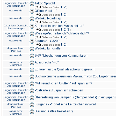
Japanisch-Deutsche
Tattoo Spruch!
Übersetzungen
1
2
[
Gehe zu Seite:
,
]
wadoku.de
Offline-Version?
1
2
[
Gehe zu Seite:
,
]
wadoku.de
Wadoku Roadmap
1
2
[
Gehe zu Seite:
,
]
Japanisch-Deutsche
Kamisori-Inschriften: Was steht da?
Übersetzungen
1
2
3
[
Gehe zu Seite:
,
,
]
Japanisch-Deutsche
Wie sage/schreibe ich "Ich liebe dich"?
Übersetzungen
1
2
[
Gehe zu Seite:
,
]
wadoku.de
Zaurus SL C3200
1
2
[
Gehe zu Seite:
,
]
Japanisch auf
Wadoku für Kindle
PC/PDA
wadoku.de
岩戸 / Löschungen von Kommentaren
Japanische
Aussprache "wo"
Grammatik
wadoku.de
Editoren für die Qualitätssicherung gesucht
wadoku.de
Stichwortsuche warum ein Maximum von 200 Ergebnisse
Japanisch-Deutsche
"Mit freundlichen Grüßen" auf japanisch?
Übersetzungen
Japanisch-Deutsche
Postkarte auf Japanisch schreiben
Übersetzungen
Japanisch-Deutsche
Übersetzung von Semper Fi (Semper fidelis) in ein japani
Übersetzungen
Japanisch auf
Furigana / Phonetische Leitzeichen in Word
PC/PDA
Japanische
Bier und Kaffee bestellen :)
Grammatik