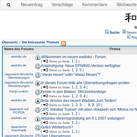
Neueintrag
Vorschläge
Kommentare
Stichworte
W
Suche
Neues
Reg
»
Übersicht
Die heissesten Themen
Name des Forums
Thema
wadoku.de
Willkommen im neuen wadoku - Forum
1
2
[
Gehe zu Seite:
,
]
wadoku.de
Ankündigung: Neue EPWING-Version verfügbar
1
2
3
[
Gehe zu Seite:
,
,
]
Japanisch-Deutsche
"etwas neues" oder "etwas Neues"?
Übersetzungen
Japanisch-Deutsche
In dieses Forum bitte alle Übersetzungsfragen posten
Übersetzungen
1
2
3
4
[
Gehe zu Seite:
,
,
,
]
Kanji-Lexikon
Fehler in den Bildern: Strichreihenfolge
1
2
3
4
[
Gehe zu Seite:
,
,
,
]
wadoku.de
Beta Version des neuen Wadoku zum Testen!
1
2
3
8
9
10
[
Gehe zu Seite:
,
,
...
,
,
]
Japanisch auf
"JFC Vokabel Trainer" mit allen Vokabeln von "Minna no 
PC/PDA
1
2
[
Gehe zu Seite:
,
]
wadoku.de
Wadoku-Vereinsgründung am 9.1.2007 vollzogen!
1
2
[
Gehe zu Seite:
,
]
Japanische
Gutes Wörterbuch?
Grammatik
1
2
[
Gehe zu Seite:
,
]
Japanisch-Deutsche
Satz Übersetzung