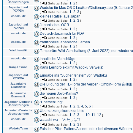
Übersetzungen
1
2
[
Gehe zu Seite:
,
]
Japanisch auf
Wadoku für Mac OS X Lexikon/Dictionary.app (9. Januar 
PC/PDA
1
2
3
[
Gehe zu Seite:
,
,
]
wadoku.de
kleines Rätsel aus Japan
1
2
3
[
Gehe zu Seite:
,
,
]
Japanisch auf
Japanisches OCR
PC/PDA
1
2
[
Gehe zu Seite:
,
]
wadoku.de
Deutsch-Japanisch für PDA
1
2
[
Gehe zu Seite:
,
]
wadoku.de
traditionelle japanische Farben
1
2
[
Gehe zu Seite:
,
]
Wadoku-Wiki
Temporäre Wiki-Abschaltung (3. Juni 2022), nun wieder v
wadoku.de
inhaltliche Vorschläge
1
2
[
Gehe zu Seite:
,
]
Kanji-Lexikon
Kanji Lernprojekt (mit Wadoku Verweis)
Japanisch auf
Eingabe ins "Suchenfenster" von Wadoku
PC/PDA
1
2
[
Gehe zu Seite:
,
]
Japanische
Die Bildung der TE-Form der Verben (Ombin-Form 音便形
Grammatik
1
2
[
Gehe zu Seite:
,
]
Japanische
die neuen Joyo-Kanjis?
Grammatik
1
2
[
Gehe zu Seite:
,
]
Japanisch-Deutsche
"Übersetzung"
Übersetzungen
1
2
3
4
5
6
[
Gehe zu Seite:
,
,
,
,
,
]
Japanisch-Deutsche
Übersetzungskorrektur bitte
Übersetzungen
1
2
3
10
11
12
[
Gehe zu Seite:
,
,
...
,
,
]
wadoku.de
watashi wa = "わたしは"?
1
2
3
[
Gehe zu Seite:
,
,
]
WadokuTeam
Falscher Pitch-Pattern/Accent-Index bei diversen Wörtern