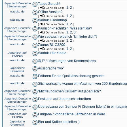
Japanisch-Deutsche
Tattoo Spruch!
Übersetzungen
1
2
[
Gehe zu Seite:
,
]
wadoku.de
Offline-Version?
1
2
[
Gehe zu Seite:
,
]
wadoku.de
Wadoku Roadmap
1
2
[
Gehe zu Seite:
,
]
Japanisch-Deutsche
Kamisori-Inschriften: Was steht da?
Übersetzungen
1
2
3
[
Gehe zu Seite:
,
,
]
Japanisch-Deutsche
Wie sage/schreibe ich "Ich liebe dich"?
Übersetzungen
1
2
[
Gehe zu Seite:
,
]
wadoku.de
Zaurus SL C3200
1
2
[
Gehe zu Seite:
,
]
Japanisch auf
Wadoku für Kindle
PC/PDA
wadoku.de
岩戸 / Löschungen von Kommentaren
Japanische
Aussprache "wo"
Grammatik
wadoku.de
Editoren für die Qualitätssicherung gesucht
wadoku.de
Stichwortsuche warum ein Maximum von 200 Ergebnisse
Japanisch-Deutsche
"Mit freundlichen Grüßen" auf japanisch?
Übersetzungen
Japanisch-Deutsche
Postkarte auf Japanisch schreiben
Übersetzungen
Japanisch-Deutsche
Übersetzung von Semper Fi (Semper fidelis) in ein japani
Übersetzungen
Japanisch auf
Furigana / Phonetische Leitzeichen in Word
PC/PDA
Japanische
Bier und Kaffee bestellen :)
Grammatik