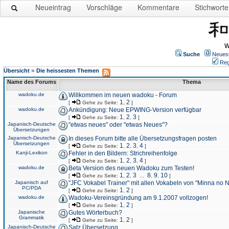
Neueintrag
Vorschläge
Kommentare
Stichworte
W
Suche
Neues
Reg
»
Übersicht
Die heissesten Themen
Name des Forums
Thema
wadoku.de
Willkommen im neuen wadoku - Forum
1
2
[
Gehe zu Seite:
,
]
wadoku.de
Ankündigung: Neue EPWING-Version verfügbar
1
2
3
[
Gehe zu Seite:
,
,
]
Japanisch-Deutsche
"etwas neues" oder "etwas Neues"?
Übersetzungen
Japanisch-Deutsche
In dieses Forum bitte alle Übersetzungsfragen posten
Übersetzungen
1
2
3
4
[
Gehe zu Seite:
,
,
,
]
Kanji-Lexikon
Fehler in den Bildern: Strichreihenfolge
1
2
3
4
[
Gehe zu Seite:
,
,
,
]
wadoku.de
Beta Version des neuen Wadoku zum Testen!
1
2
3
8
9
10
[
Gehe zu Seite:
,
,
...
,
,
]
Japanisch auf
"JFC Vokabel Trainer" mit allen Vokabeln von "Minna no 
PC/PDA
1
2
[
Gehe zu Seite:
,
]
wadoku.de
Wadoku-Vereinsgründung am 9.1.2007 vollzogen!
1
2
[
Gehe zu Seite:
,
]
Japanische
Gutes Wörterbuch?
Grammatik
1
2
[
Gehe zu Seite:
,
]
Japanisch-Deutsche
Satz Übersetzung