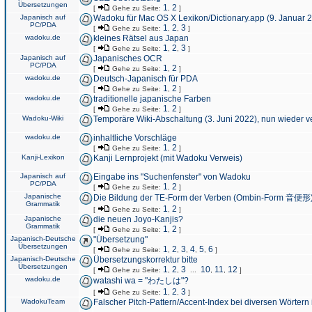
Übersetzungen
1
2
[
Gehe zu Seite:
,
]
Japanisch auf
Wadoku für Mac OS X Lexikon/Dictionary.app (9. Januar 
PC/PDA
1
2
3
[
Gehe zu Seite:
,
,
]
wadoku.de
kleines Rätsel aus Japan
1
2
3
[
Gehe zu Seite:
,
,
]
Japanisch auf
Japanisches OCR
PC/PDA
1
2
[
Gehe zu Seite:
,
]
wadoku.de
Deutsch-Japanisch für PDA
1
2
[
Gehe zu Seite:
,
]
wadoku.de
traditionelle japanische Farben
1
2
[
Gehe zu Seite:
,
]
Wadoku-Wiki
Temporäre Wiki-Abschaltung (3. Juni 2022), nun wieder v
wadoku.de
inhaltliche Vorschläge
1
2
[
Gehe zu Seite:
,
]
Kanji-Lexikon
Kanji Lernprojekt (mit Wadoku Verweis)
Japanisch auf
Eingabe ins "Suchenfenster" von Wadoku
PC/PDA
1
2
[
Gehe zu Seite:
,
]
Japanische
Die Bildung der TE-Form der Verben (Ombin-Form 音便形
Grammatik
1
2
[
Gehe zu Seite:
,
]
Japanische
die neuen Joyo-Kanjis?
Grammatik
1
2
[
Gehe zu Seite:
,
]
Japanisch-Deutsche
"Übersetzung"
Übersetzungen
1
2
3
4
5
6
[
Gehe zu Seite:
,
,
,
,
,
]
Japanisch-Deutsche
Übersetzungskorrektur bitte
Übersetzungen
1
2
3
10
11
12
[
Gehe zu Seite:
,
,
...
,
,
]
wadoku.de
watashi wa = "わたしは"?
1
2
3
[
Gehe zu Seite:
,
,
]
WadokuTeam
Falscher Pitch-Pattern/Accent-Index bei diversen Wörtern