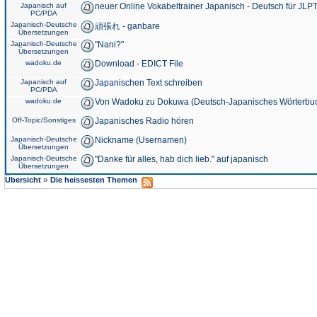
Japanisch auf
neuer Online Vokabeltrainer Japanisch - Deutsch für JLPT
PC/PDA
Japanisch-Deutsche
頑張れ - ganbare
Übersetzungen
Japanisch-Deutsche
"Nani?"
Übersetzungen
wadoku.de
Download - EDICT File
Japanisch auf
Japanischen Text schreiben
PC/PDA
wadoku.de
Von Wadoku zu Dokuwa (Deutsch-Japanisches Wörterbu
Off-Topic/Sonstiges
Japanisches Radio hören
Japanisch-Deutsche
Nickname (Usernamen)
Übersetzungen
Japanisch-Deutsche
"Danke für alles, hab dich lieb." auf japanisch
Übersetzungen
»
Übersicht
Die heissesten Themen