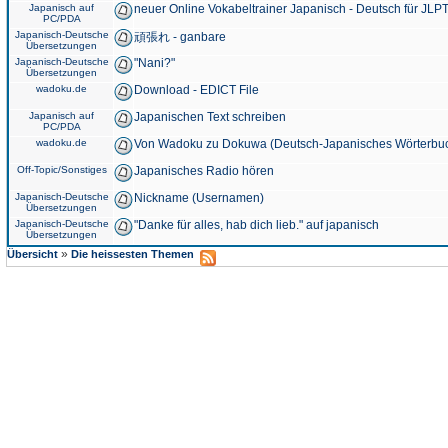
Japanisch auf
neuer Online Vokabeltrainer Japanisch - Deutsch für JLPT
PC/PDA
Japanisch-Deutsche
頑張れ - ganbare
Übersetzungen
Japanisch-Deutsche
"Nani?"
Übersetzungen
wadoku.de
Download - EDICT File
Japanisch auf
Japanischen Text schreiben
PC/PDA
wadoku.de
Von Wadoku zu Dokuwa (Deutsch-Japanisches Wörterbu
Off-Topic/Sonstiges
Japanisches Radio hören
Japanisch-Deutsche
Nickname (Usernamen)
Übersetzungen
Japanisch-Deutsche
"Danke für alles, hab dich lieb." auf japanisch
Übersetzungen
»
Übersicht
Die heissesten Themen