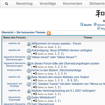
Neueintrag
Vorschläge
Kommentare
Stichworte
W
Suche
Neues
Reg
»
Übersicht
Die heissesten Themen
Name des Forums
Thema
wadoku.de
Willkommen im neuen wadoku - Forum
1
2
[
Gehe zu Seite:
,
]
wadoku.de
Ankündigung: Neue EPWING-Version verfügbar
1
2
3
[
Gehe zu Seite:
,
,
]
Japanisch-Deutsche
"etwas neues" oder "etwas Neues"?
Übersetzungen
Japanisch-Deutsche
In dieses Forum bitte alle Übersetzungsfragen posten
Übersetzungen
1
2
3
4
[
Gehe zu Seite:
,
,
,
]
Kanji-Lexikon
Fehler in den Bildern: Strichreihenfolge
1
2
3
4
[
Gehe zu Seite:
,
,
,
]
wadoku.de
Beta Version des neuen Wadoku zum Testen!
1
2
3
8
9
10
[
Gehe zu Seite:
,
,
...
,
,
]
Japanisch auf
"JFC Vokabel Trainer" mit allen Vokabeln von "Minna no 
PC/PDA
1
2
[
Gehe zu Seite:
,
]
wadoku.de
Wadoku-Vereinsgründung am 9.1.2007 vollzogen!
1
2
[
Gehe zu Seite:
,
]
Japanische
Gutes Wörterbuch?
Grammatik
1
2
[
Gehe zu Seite:
,
]
Japanisch-Deutsche
Satz Übersetzung