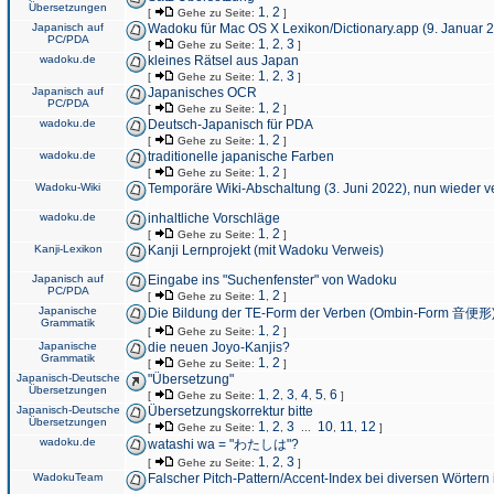
Übersetzungen
1
2
[
Gehe zu Seite:
,
]
Japanisch auf
Wadoku für Mac OS X Lexikon/Dictionary.app (9. Januar 
PC/PDA
1
2
3
[
Gehe zu Seite:
,
,
]
wadoku.de
kleines Rätsel aus Japan
1
2
3
[
Gehe zu Seite:
,
,
]
Japanisch auf
Japanisches OCR
PC/PDA
1
2
[
Gehe zu Seite:
,
]
wadoku.de
Deutsch-Japanisch für PDA
1
2
[
Gehe zu Seite:
,
]
wadoku.de
traditionelle japanische Farben
1
2
[
Gehe zu Seite:
,
]
Wadoku-Wiki
Temporäre Wiki-Abschaltung (3. Juni 2022), nun wieder v
wadoku.de
inhaltliche Vorschläge
1
2
[
Gehe zu Seite:
,
]
Kanji-Lexikon
Kanji Lernprojekt (mit Wadoku Verweis)
Japanisch auf
Eingabe ins "Suchenfenster" von Wadoku
PC/PDA
1
2
[
Gehe zu Seite:
,
]
Japanische
Die Bildung der TE-Form der Verben (Ombin-Form 音便形
Grammatik
1
2
[
Gehe zu Seite:
,
]
Japanische
die neuen Joyo-Kanjis?
Grammatik
1
2
[
Gehe zu Seite:
,
]
Japanisch-Deutsche
"Übersetzung"
Übersetzungen
1
2
3
4
5
6
[
Gehe zu Seite:
,
,
,
,
,
]
Japanisch-Deutsche
Übersetzungskorrektur bitte
Übersetzungen
1
2
3
10
11
12
[
Gehe zu Seite:
,
,
...
,
,
]
wadoku.de
watashi wa = "わたしは"?
1
2
3
[
Gehe zu Seite:
,
,
]
WadokuTeam
Falscher Pitch-Pattern/Accent-Index bei diversen Wörtern