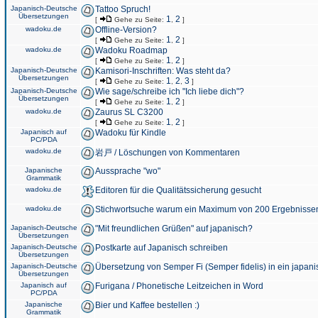
Japanisch-Deutsche
Tattoo Spruch!
Übersetzungen
1
2
[
Gehe zu Seite:
,
]
wadoku.de
Offline-Version?
1
2
[
Gehe zu Seite:
,
]
wadoku.de
Wadoku Roadmap
1
2
[
Gehe zu Seite:
,
]
Japanisch-Deutsche
Kamisori-Inschriften: Was steht da?
Übersetzungen
1
2
3
[
Gehe zu Seite:
,
,
]
Japanisch-Deutsche
Wie sage/schreibe ich "Ich liebe dich"?
Übersetzungen
1
2
[
Gehe zu Seite:
,
]
wadoku.de
Zaurus SL C3200
1
2
[
Gehe zu Seite:
,
]
Japanisch auf
Wadoku für Kindle
PC/PDA
wadoku.de
岩戸 / Löschungen von Kommentaren
Japanische
Aussprache "wo"
Grammatik
wadoku.de
Editoren für die Qualitätssicherung gesucht
wadoku.de
Stichwortsuche warum ein Maximum von 200 Ergebnisse
Japanisch-Deutsche
"Mit freundlichen Grüßen" auf japanisch?
Übersetzungen
Japanisch-Deutsche
Postkarte auf Japanisch schreiben
Übersetzungen
Japanisch-Deutsche
Übersetzung von Semper Fi (Semper fidelis) in ein japani
Übersetzungen
Japanisch auf
Furigana / Phonetische Leitzeichen in Word
PC/PDA
Japanische
Bier und Kaffee bestellen :)
Grammatik