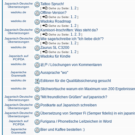
Japanisch-Deutsche
Tattoo Spruch!
Übersetzungen
1
2
[
Gehe zu Seite:
,
]
wadoku.de
Offline-Version?
1
2
[
Gehe zu Seite:
,
]
wadoku.de
Wadoku Roadmap
1
2
[
Gehe zu Seite:
,
]
Japanisch-Deutsche
Kamisori-Inschriften: Was steht da?
Übersetzungen
1
2
3
[
Gehe zu Seite:
,
,
]
Japanisch-Deutsche
Wie sage/schreibe ich "Ich liebe dich"?
Übersetzungen
1
2
[
Gehe zu Seite:
,
]
wadoku.de
Zaurus SL C3200
1
2
[
Gehe zu Seite:
,
]
Japanisch auf
Wadoku für Kindle
PC/PDA
wadoku.de
岩戸 / Löschungen von Kommentaren
Japanische
Aussprache "wo"
Grammatik
wadoku.de
Editoren für die Qualitätssicherung gesucht
wadoku.de
Stichwortsuche warum ein Maximum von 200 Ergebnisse
Japanisch-Deutsche
"Mit freundlichen Grüßen" auf japanisch?
Übersetzungen
Japanisch-Deutsche
Postkarte auf Japanisch schreiben
Übersetzungen
Japanisch-Deutsche
Übersetzung von Semper Fi (Semper fidelis) in ein japani
Übersetzungen
Japanisch auf
Furigana / Phonetische Leitzeichen in Word
PC/PDA
Japanische
Bier und Kaffee bestellen :)
Grammatik