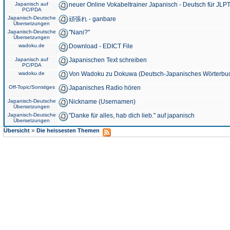
Japanisch auf
neuer Online Vokabeltrainer Japanisch - Deutsch für JLPT
PC/PDA
Japanisch-Deutsche
頑張れ - ganbare
Übersetzungen
Japanisch-Deutsche
"Nani?"
Übersetzungen
wadoku.de
Download - EDICT File
Japanisch auf
Japanischen Text schreiben
PC/PDA
wadoku.de
Von Wadoku zu Dokuwa (Deutsch-Japanisches Wörterbu
Off-Topic/Sonstiges
Japanisches Radio hören
Japanisch-Deutsche
Nickname (Usernamen)
Übersetzungen
Japanisch-Deutsche
"Danke für alles, hab dich lieb." auf japanisch
Übersetzungen
»
Übersicht
Die heissesten Themen