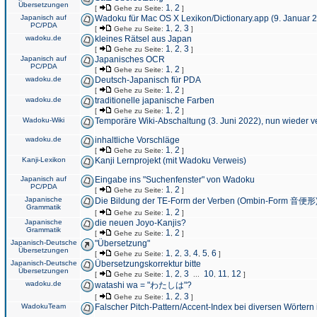
Übersetzungen
1
2
[
Gehe zu Seite:
,
]
Japanisch auf
Wadoku für Mac OS X Lexikon/Dictionary.app (9. Januar 
PC/PDA
1
2
3
[
Gehe zu Seite:
,
,
]
wadoku.de
kleines Rätsel aus Japan
1
2
3
[
Gehe zu Seite:
,
,
]
Japanisch auf
Japanisches OCR
PC/PDA
1
2
[
Gehe zu Seite:
,
]
wadoku.de
Deutsch-Japanisch für PDA
1
2
[
Gehe zu Seite:
,
]
wadoku.de
traditionelle japanische Farben
1
2
[
Gehe zu Seite:
,
]
Wadoku-Wiki
Temporäre Wiki-Abschaltung (3. Juni 2022), nun wieder v
wadoku.de
inhaltliche Vorschläge
1
2
[
Gehe zu Seite:
,
]
Kanji-Lexikon
Kanji Lernprojekt (mit Wadoku Verweis)
Japanisch auf
Eingabe ins "Suchenfenster" von Wadoku
PC/PDA
1
2
[
Gehe zu Seite:
,
]
Japanische
Die Bildung der TE-Form der Verben (Ombin-Form 音便形
Grammatik
1
2
[
Gehe zu Seite:
,
]
Japanische
die neuen Joyo-Kanjis?
Grammatik
1
2
[
Gehe zu Seite:
,
]
Japanisch-Deutsche
"Übersetzung"
Übersetzungen
1
2
3
4
5
6
[
Gehe zu Seite:
,
,
,
,
,
]
Japanisch-Deutsche
Übersetzungskorrektur bitte
Übersetzungen
1
2
3
10
11
12
[
Gehe zu Seite:
,
,
...
,
,
]
wadoku.de
watashi wa = "わたしは"?
1
2
3
[
Gehe zu Seite:
,
,
]
WadokuTeam
Falscher Pitch-Pattern/Accent-Index bei diversen Wörtern