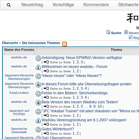
Neueintrag
Vorschläge
Kommentare
Stichworte
W
Suche
Neues
Reg
»
Übersicht
Die heissesten Themen
Name des Forums
Thema
wadoku.de
Ankündigung: Neue EPWING-Version verfügbar
1
2
3
[
Gehe zu Seite:
,
,
]
wadoku.de
Willkommen im neuen wadoku - Forum
1
2
[
Gehe zu Seite:
,
]
Japanisch-Deutsche
"etwas neues" oder "etwas Neues"?
Übersetzungen
Japanisch-Deutsche
In dieses Forum bitte alle Übersetzungsfragen posten
Übersetzungen
1
2
3
4
[
Gehe zu Seite:
,
,
,
]
Kanji-Lexikon
Fehler in den Bildern: Strichreihenfolge
1
2
3
4
[
Gehe zu Seite:
,
,
,
]
wadoku.de
Beta Version des neuen Wadoku zum Testen!
1
2
3
8
9
10
[
Gehe zu Seite:
,
,
...
,
,
]
Japanisch auf
"JFC Vokabel Trainer" mit allen Vokabeln von "Minna no 
PC/PDA
1
2
[
Gehe zu Seite:
,
]
wadoku.de
Wadoku-Vereinsgründung am 9.1.2007 vollzogen!
1
2
[
Gehe zu Seite:
,
]
Japanische
Gutes Wörterbuch?
Grammatik
1
2
[
Gehe zu Seite:
,
]
Japanisch-Deutsche
Satz Übersetzung