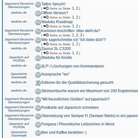
Japanisch-Deutsche
Tattoo Spruch!
Übersetzungen
1
2
[
Gehe zu Seite:
,
]
wadoku.de
Offline-Version?
1
2
[
Gehe zu Seite:
,
]
wadoku.de
Wadoku Roadmap
1
2
[
Gehe zu Seite:
,
]
Japanisch-Deutsche
Kamisori-Inschriften: Was steht da?
Übersetzungen
1
2
3
[
Gehe zu Seite:
,
,
]
Japanisch-Deutsche
Wie sage/schreibe ich "Ich liebe dich"?
Übersetzungen
1
2
[
Gehe zu Seite:
,
]
wadoku.de
Zaurus SL C3200
1
2
[
Gehe zu Seite:
,
]
Japanisch auf
Wadoku für Kindle
PC/PDA
wadoku.de
岩戸 / Löschungen von Kommentaren
Japanische
Aussprache "wo"
Grammatik
wadoku.de
Editoren für die Qualitätssicherung gesucht
wadoku.de
Stichwortsuche warum ein Maximum von 200 Ergebnisse
Japanisch-Deutsche
"Mit freundlichen Grüßen" auf japanisch?
Übersetzungen
Japanisch-Deutsche
Postkarte auf Japanisch schreiben
Übersetzungen
Japanisch-Deutsche
Übersetzung von Semper Fi (Semper fidelis) in ein japani
Übersetzungen
Japanisch auf
Furigana / Phonetische Leitzeichen in Word
PC/PDA
Japanische
Bier und Kaffee bestellen :)
Grammatik