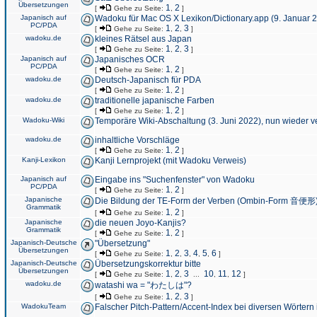
Übersetzungen
1
2
[
Gehe zu Seite:
,
]
Japanisch auf
Wadoku für Mac OS X Lexikon/Dictionary.app (9. Januar 
PC/PDA
1
2
3
[
Gehe zu Seite:
,
,
]
wadoku.de
kleines Rätsel aus Japan
1
2
3
[
Gehe zu Seite:
,
,
]
Japanisch auf
Japanisches OCR
PC/PDA
1
2
[
Gehe zu Seite:
,
]
wadoku.de
Deutsch-Japanisch für PDA
1
2
[
Gehe zu Seite:
,
]
wadoku.de
traditionelle japanische Farben
1
2
[
Gehe zu Seite:
,
]
Wadoku-Wiki
Temporäre Wiki-Abschaltung (3. Juni 2022), nun wieder v
wadoku.de
inhaltliche Vorschläge
1
2
[
Gehe zu Seite:
,
]
Kanji-Lexikon
Kanji Lernprojekt (mit Wadoku Verweis)
Japanisch auf
Eingabe ins "Suchenfenster" von Wadoku
PC/PDA
1
2
[
Gehe zu Seite:
,
]
Japanische
Die Bildung der TE-Form der Verben (Ombin-Form 音便形
Grammatik
1
2
[
Gehe zu Seite:
,
]
Japanische
die neuen Joyo-Kanjis?
Grammatik
1
2
[
Gehe zu Seite:
,
]
Japanisch-Deutsche
"Übersetzung"
Übersetzungen
1
2
3
4
5
6
[
Gehe zu Seite:
,
,
,
,
,
]
Japanisch-Deutsche
Übersetzungskorrektur bitte
Übersetzungen
1
2
3
10
11
12
[
Gehe zu Seite:
,
,
...
,
,
]
wadoku.de
watashi wa = "わたしは"?
1
2
3
[
Gehe zu Seite:
,
,
]
WadokuTeam
Falscher Pitch-Pattern/Accent-Index bei diversen Wörtern