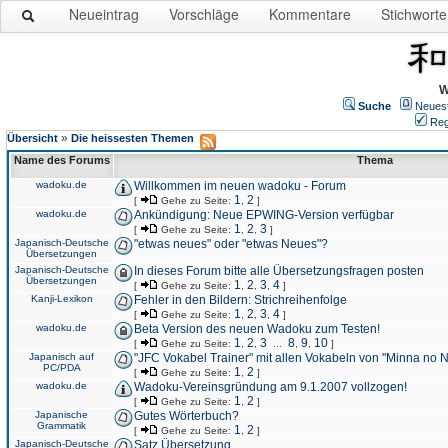
Neueintrag
Vorschläge
Kommentare
Stichworte
W
Suche
Neues
Reg
»
Übersicht
Die heissesten Themen
Name des Forums
Thema
wadoku.de
Willkommen im neuen wadoku - Forum
1
2
[
Gehe zu Seite:
,
]
wadoku.de
Ankündigung: Neue EPWING-Version verfügbar
1
2
3
[
Gehe zu Seite:
,
,
]
Japanisch-Deutsche
"etwas neues" oder "etwas Neues"?
Übersetzungen
Japanisch-Deutsche
In dieses Forum bitte alle Übersetzungsfragen posten
Übersetzungen
1
2
3
4
[
Gehe zu Seite:
,
,
,
]
Kanji-Lexikon
Fehler in den Bildern: Strichreihenfolge
1
2
3
4
[
Gehe zu Seite:
,
,
,
]
wadoku.de
Beta Version des neuen Wadoku zum Testen!
1
2
3
8
9
10
[
Gehe zu Seite:
,
,
...
,
,
]
Japanisch auf
"JFC Vokabel Trainer" mit allen Vokabeln von "Minna no 
PC/PDA
1
2
[
Gehe zu Seite:
,
]
wadoku.de
Wadoku-Vereinsgründung am 9.1.2007 vollzogen!
1
2
[
Gehe zu Seite:
,
]
Japanische
Gutes Wörterbuch?
Grammatik
1
2
[
Gehe zu Seite:
,
]
Japanisch-Deutsche
Satz Übersetzung