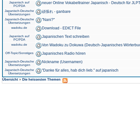
Japanisch auf
neuer Online Vokabeltrainer Japanisch - Deutsch für JLPT
PC/PDA
Japanisch-Deutsche
頑張れ - ganbare
Übersetzungen
Japanisch-Deutsche
"Nani?"
Übersetzungen
wadoku.de
Download - EDICT File
Japanisch auf
Japanischen Text schreiben
PC/PDA
wadoku.de
Von Wadoku zu Dokuwa (Deutsch-Japanisches Wörterbu
Off-Topic/Sonstiges
Japanisches Radio hören
Japanisch-Deutsche
Nickname (Usernamen)
Übersetzungen
Japanisch-Deutsche
"Danke für alles, hab dich lieb." auf japanisch
Übersetzungen
»
Übersicht
Die heissesten Themen