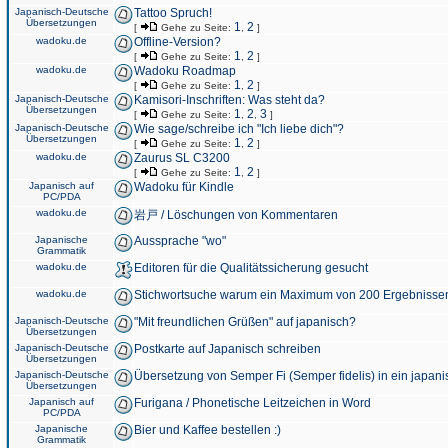
Japanisch-Deutsche
Tattoo Spruch!
Übersetzungen
1
2
[
Gehe zu Seite:
,
]
wadoku.de
Offline-Version?
1
2
[
Gehe zu Seite:
,
]
wadoku.de
Wadoku Roadmap
1
2
[
Gehe zu Seite:
,
]
Japanisch-Deutsche
Kamisori-Inschriften: Was steht da?
Übersetzungen
1
2
3
[
Gehe zu Seite:
,
,
]
Japanisch-Deutsche
Wie sage/schreibe ich "Ich liebe dich"?
Übersetzungen
1
2
[
Gehe zu Seite:
,
]
wadoku.de
Zaurus SL C3200
1
2
[
Gehe zu Seite:
,
]
Japanisch auf
Wadoku für Kindle
PC/PDA
wadoku.de
岩戸 / Löschungen von Kommentaren
Japanische
Aussprache "wo"
Grammatik
wadoku.de
Editoren für die Qualitätssicherung gesucht
wadoku.de
Stichwortsuche warum ein Maximum von 200 Ergebnisse
Japanisch-Deutsche
"Mit freundlichen Grüßen" auf japanisch?
Übersetzungen
Japanisch-Deutsche
Postkarte auf Japanisch schreiben
Übersetzungen
Japanisch-Deutsche
Übersetzung von Semper Fi (Semper fidelis) in ein japani
Übersetzungen
Japanisch auf
Furigana / Phonetische Leitzeichen in Word
PC/PDA
Japanische
Bier und Kaffee bestellen :)
Grammatik