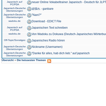
Japanisch auf
neuer Online Vokabeltrainer Japanisch - Deutsch für JLPT
PC/PDA
Japanisch-Deutsche
頑張れ - ganbare
Übersetzungen
Japanisch-Deutsche
"Nani?"
Übersetzungen
wadoku.de
Download - EDICT File
Japanisch auf
Japanischen Text schreiben
PC/PDA
wadoku.de
Von Wadoku zu Dokuwa (Deutsch-Japanisches Wörterbu
Off-Topic/Sonstiges
Japanisches Radio hören
Japanisch-Deutsche
Nickname (Usernamen)
Übersetzungen
Japanisch-Deutsche
"Danke für alles, hab dich lieb." auf japanisch
Übersetzungen
»
Übersicht
Die heissesten Themen