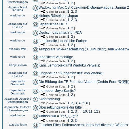
Übersetzungen
1
2
[
Gehe zu Seite:
,
]
Japanisch auf
Wadoku für Mac OS X Lexikon/Dictionary.app (9. Januar 
PC/PDA
1
2
3
[
Gehe zu Seite:
,
,
]
wadoku.de
kleines Rätsel aus Japan
1
2
3
[
Gehe zu Seite:
,
,
]
Japanisch auf
Japanisches OCR
PC/PDA
1
2
[
Gehe zu Seite:
,
]
wadoku.de
Deutsch-Japanisch für PDA
1
2
[
Gehe zu Seite:
,
]
wadoku.de
traditionelle japanische Farben
1
2
[
Gehe zu Seite:
,
]
Wadoku-Wiki
Temporäre Wiki-Abschaltung (3. Juni 2022), nun wieder v
wadoku.de
inhaltliche Vorschläge
1
2
[
Gehe zu Seite:
,
]
Kanji-Lexikon
Kanji Lernprojekt (mit Wadoku Verweis)
Japanisch auf
Eingabe ins "Suchenfenster" von Wadoku
PC/PDA
1
2
[
Gehe zu Seite:
,
]
Japanische
Die Bildung der TE-Form der Verben (Ombin-Form 音便形
Grammatik
1
2
[
Gehe zu Seite:
,
]
Japanische
die neuen Joyo-Kanjis?
Grammatik
1
2
[
Gehe zu Seite:
,
]
Japanisch-Deutsche
"Übersetzung"
Übersetzungen
1
2
3
4
5
6
[
Gehe zu Seite:
,
,
,
,
,
]
Japanisch-Deutsche
Übersetzungskorrektur bitte
Übersetzungen
1
2
3
10
11
12
[
Gehe zu Seite:
,
,
...
,
,
]
wadoku.de
watashi wa = "わたしは"?
1
2
3
[
Gehe zu Seite:
,
,
]
WadokuTeam
Falscher Pitch-Pattern/Accent-Index bei diversen Wörtern