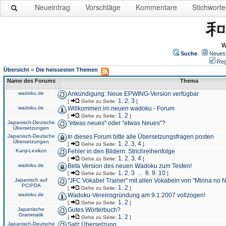
Neueintrag
Vorschläge
Kommentare
Stichworte
W
Suche
Neues
Reg
»
Übersicht
Die heissesten Themen
Name des Forums
Thema
wadoku.de
Ankündigung: Neue EPWING-Version verfügbar
1
2
3
[
Gehe zu Seite:
,
,
]
wadoku.de
Willkommen im neuen wadoku - Forum
1
2
[
Gehe zu Seite:
,
]
Japanisch-Deutsche
"etwas neues" oder "etwas Neues"?
Übersetzungen
Japanisch-Deutsche
In dieses Forum bitte alle Übersetzungsfragen posten
Übersetzungen
1
2
3
4
[
Gehe zu Seite:
,
,
,
]
Kanji-Lexikon
Fehler in den Bildern: Strichreihenfolge
1
2
3
4
[
Gehe zu Seite:
,
,
,
]
wadoku.de
Beta Version des neuen Wadoku zum Testen!
1
2
3
8
9
10
[
Gehe zu Seite:
,
,
...
,
,
]
Japanisch auf
"JFC Vokabel Trainer" mit allen Vokabeln von "Minna no 
PC/PDA
1
2
[
Gehe zu Seite:
,
]
wadoku.de
Wadoku-Vereinsgründung am 9.1.2007 vollzogen!
1
2
[
Gehe zu Seite:
,
]
Japanische
Gutes Wörterbuch?
Grammatik
1
2
[
Gehe zu Seite:
,
]
Japanisch-Deutsche
Satz Übersetzung