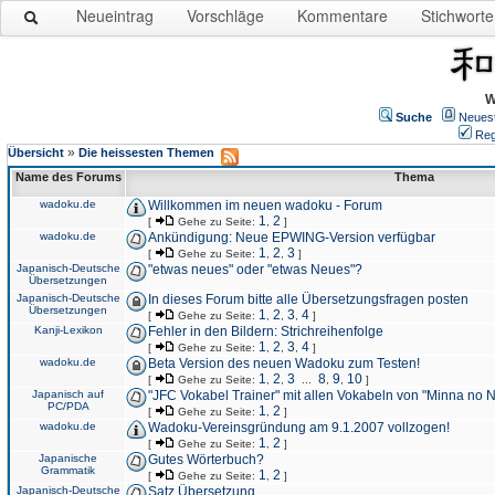
Neueintrag
Vorschläge
Kommentare
Stichworte
W
Suche
Neues
Reg
»
Übersicht
Die heissesten Themen
Name des Forums
Thema
wadoku.de
Willkommen im neuen wadoku - Forum
1
2
[
Gehe zu Seite:
,
]
wadoku.de
Ankündigung: Neue EPWING-Version verfügbar
1
2
3
[
Gehe zu Seite:
,
,
]
Japanisch-Deutsche
"etwas neues" oder "etwas Neues"?
Übersetzungen
Japanisch-Deutsche
In dieses Forum bitte alle Übersetzungsfragen posten
Übersetzungen
1
2
3
4
[
Gehe zu Seite:
,
,
,
]
Kanji-Lexikon
Fehler in den Bildern: Strichreihenfolge
1
2
3
4
[
Gehe zu Seite:
,
,
,
]
wadoku.de
Beta Version des neuen Wadoku zum Testen!
1
2
3
8
9
10
[
Gehe zu Seite:
,
,
...
,
,
]
Japanisch auf
"JFC Vokabel Trainer" mit allen Vokabeln von "Minna no 
PC/PDA
1
2
[
Gehe zu Seite:
,
]
wadoku.de
Wadoku-Vereinsgründung am 9.1.2007 vollzogen!
1
2
[
Gehe zu Seite:
,
]
Japanische
Gutes Wörterbuch?
Grammatik
1
2
[
Gehe zu Seite:
,
]
Japanisch-Deutsche
Satz Übersetzung