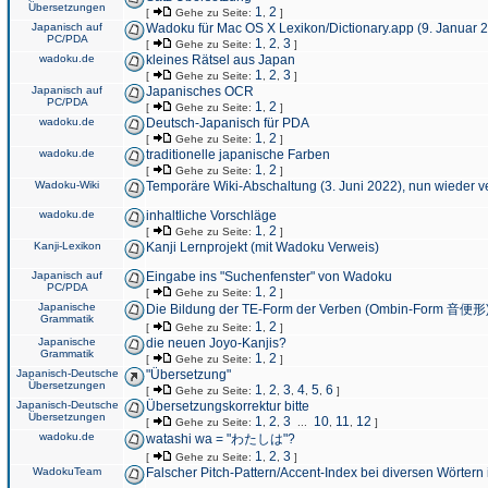
Übersetzungen
1
2
[
Gehe zu Seite:
,
]
Japanisch auf
Wadoku für Mac OS X Lexikon/Dictionary.app (9. Januar 
PC/PDA
1
2
3
[
Gehe zu Seite:
,
,
]
wadoku.de
kleines Rätsel aus Japan
1
2
3
[
Gehe zu Seite:
,
,
]
Japanisch auf
Japanisches OCR
PC/PDA
1
2
[
Gehe zu Seite:
,
]
wadoku.de
Deutsch-Japanisch für PDA
1
2
[
Gehe zu Seite:
,
]
wadoku.de
traditionelle japanische Farben
1
2
[
Gehe zu Seite:
,
]
Wadoku-Wiki
Temporäre Wiki-Abschaltung (3. Juni 2022), nun wieder v
wadoku.de
inhaltliche Vorschläge
1
2
[
Gehe zu Seite:
,
]
Kanji-Lexikon
Kanji Lernprojekt (mit Wadoku Verweis)
Japanisch auf
Eingabe ins "Suchenfenster" von Wadoku
PC/PDA
1
2
[
Gehe zu Seite:
,
]
Japanische
Die Bildung der TE-Form der Verben (Ombin-Form 音便形
Grammatik
1
2
[
Gehe zu Seite:
,
]
Japanische
die neuen Joyo-Kanjis?
Grammatik
1
2
[
Gehe zu Seite:
,
]
Japanisch-Deutsche
"Übersetzung"
Übersetzungen
1
2
3
4
5
6
[
Gehe zu Seite:
,
,
,
,
,
]
Japanisch-Deutsche
Übersetzungskorrektur bitte
Übersetzungen
1
2
3
10
11
12
[
Gehe zu Seite:
,
,
...
,
,
]
wadoku.de
watashi wa = "わたしは"?
1
2
3
[
Gehe zu Seite:
,
,
]
WadokuTeam
Falscher Pitch-Pattern/Accent-Index bei diversen Wörtern