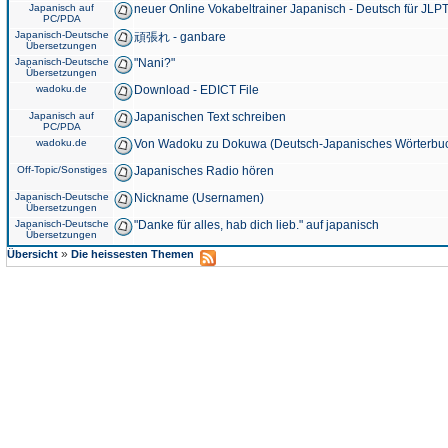
Japanisch auf
neuer Online Vokabeltrainer Japanisch - Deutsch für JLPT
PC/PDA
Japanisch-Deutsche
頑張れ - ganbare
Übersetzungen
Japanisch-Deutsche
"Nani?"
Übersetzungen
wadoku.de
Download - EDICT File
Japanisch auf
Japanischen Text schreiben
PC/PDA
wadoku.de
Von Wadoku zu Dokuwa (Deutsch-Japanisches Wörterbu
Off-Topic/Sonstiges
Japanisches Radio hören
Japanisch-Deutsche
Nickname (Usernamen)
Übersetzungen
Japanisch-Deutsche
"Danke für alles, hab dich lieb." auf japanisch
Übersetzungen
»
Übersicht
Die heissesten Themen