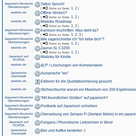
Japanisch-Deutsche
Tattoo Spruch!
Übersetzungen
1
2
[
Gehe zu Seite:
,
]
wadoku.de
Offline-Version?
1
2
[
Gehe zu Seite:
,
]
wadoku.de
Wadoku Roadmap
1
2
[
Gehe zu Seite:
,
]
Japanisch-Deutsche
Kamisori-Inschriften: Was steht da?
Übersetzungen
1
2
3
[
Gehe zu Seite:
,
,
]
Japanisch-Deutsche
Wie sage/schreibe ich "Ich liebe dich"?
Übersetzungen
1
2
[
Gehe zu Seite:
,
]
wadoku.de
Zaurus SL C3200
1
2
[
Gehe zu Seite:
,
]
Japanisch auf
Wadoku für Kindle
PC/PDA
wadoku.de
岩戸 / Löschungen von Kommentaren
Japanische
Aussprache "wo"
Grammatik
wadoku.de
Editoren für die Qualitätssicherung gesucht
wadoku.de
Stichwortsuche warum ein Maximum von 200 Ergebnisse
Japanisch-Deutsche
"Mit freundlichen Grüßen" auf japanisch?
Übersetzungen
Japanisch-Deutsche
Postkarte auf Japanisch schreiben
Übersetzungen
Japanisch-Deutsche
Übersetzung von Semper Fi (Semper fidelis) in ein japani
Übersetzungen
Japanisch auf
Furigana / Phonetische Leitzeichen in Word
PC/PDA
Japanische
Bier und Kaffee bestellen :)
Grammatik