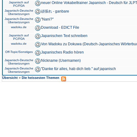
Japanisch auf
neuer Online Vokabeltrainer Japanisch - Deutsch für JLPT
PC/PDA
Japanisch-Deutsche
頑張れ - ganbare
Übersetzungen
Japanisch-Deutsche
"Nani?"
Übersetzungen
wadoku.de
Download - EDICT File
Japanisch auf
Japanischen Text schreiben
PC/PDA
wadoku.de
Von Wadoku zu Dokuwa (Deutsch-Japanisches Wörterbu
Off-Topic/Sonstiges
Japanisches Radio hören
Japanisch-Deutsche
Nickname (Usernamen)
Übersetzungen
Japanisch-Deutsche
"Danke für alles, hab dich lieb." auf japanisch
Übersetzungen
»
Übersicht
Die heissesten Themen