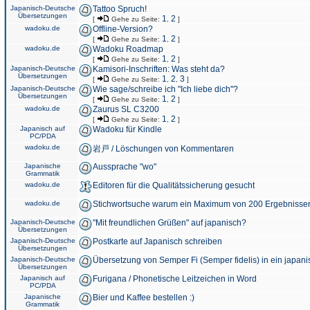
Japanisch-Deutsche
Tattoo Spruch!
Übersetzungen
1
2
[
Gehe zu Seite:
,
]
wadoku.de
Offline-Version?
1
2
[
Gehe zu Seite:
,
]
wadoku.de
Wadoku Roadmap
1
2
[
Gehe zu Seite:
,
]
Japanisch-Deutsche
Kamisori-Inschriften: Was steht da?
Übersetzungen
1
2
3
[
Gehe zu Seite:
,
,
]
Japanisch-Deutsche
Wie sage/schreibe ich "Ich liebe dich"?
Übersetzungen
1
2
[
Gehe zu Seite:
,
]
wadoku.de
Zaurus SL C3200
1
2
[
Gehe zu Seite:
,
]
Japanisch auf
Wadoku für Kindle
PC/PDA
wadoku.de
岩戸 / Löschungen von Kommentaren
Japanische
Aussprache "wo"
Grammatik
wadoku.de
Editoren für die Qualitätssicherung gesucht
wadoku.de
Stichwortsuche warum ein Maximum von 200 Ergebnisse
Japanisch-Deutsche
"Mit freundlichen Grüßen" auf japanisch?
Übersetzungen
Japanisch-Deutsche
Postkarte auf Japanisch schreiben
Übersetzungen
Japanisch-Deutsche
Übersetzung von Semper Fi (Semper fidelis) in ein japani
Übersetzungen
Japanisch auf
Furigana / Phonetische Leitzeichen in Word
PC/PDA
Japanische
Bier und Kaffee bestellen :)
Grammatik