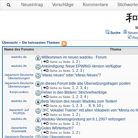
Neueintrag
Vorschläge
Kommentare
Stichworte
W
Suche
Neues
Reg
»
Übersicht
Die heissesten Themen
Name des Forums
Thema
wadoku.de
Willkommen im neuen wadoku - Forum
1
2
[
Gehe zu Seite:
,
]
wadoku.de
Ankündigung: Neue EPWING-Version verfügbar
1
2
3
[
Gehe zu Seite:
,
,
]
Japanisch-Deutsche
"etwas neues" oder "etwas Neues"?
Übersetzungen
Japanisch-Deutsche
In dieses Forum bitte alle Übersetzungsfragen posten
Übersetzungen
1
2
3
4
[
Gehe zu Seite:
,
,
,
]
Kanji-Lexikon
Fehler in den Bildern: Strichreihenfolge
1
2
3
4
[
Gehe zu Seite:
,
,
,
]
wadoku.de
Beta Version des neuen Wadoku zum Testen!
1
2
3
8
9
10
[
Gehe zu Seite:
,
,
...
,
,
]
Japanisch auf
"JFC Vokabel Trainer" mit allen Vokabeln von "Minna no 
PC/PDA
1
2
[
Gehe zu Seite:
,
]
wadoku.de
Wadoku-Vereinsgründung am 9.1.2007 vollzogen!
1
2
[
Gehe zu Seite:
,
]
Japanische
Gutes Wörterbuch?
Grammatik
1
2
[
Gehe zu Seite:
,
]
Japanisch-Deutsche
Satz Übersetzung