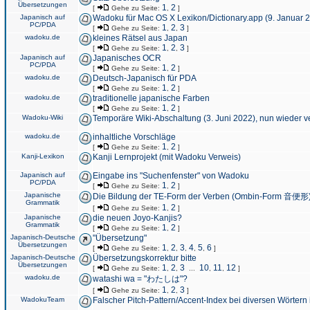
Übersetzungen
1
2
[
Gehe zu Seite:
,
]
Japanisch auf
Wadoku für Mac OS X Lexikon/Dictionary.app (9. Januar 
PC/PDA
1
2
3
[
Gehe zu Seite:
,
,
]
wadoku.de
kleines Rätsel aus Japan
1
2
3
[
Gehe zu Seite:
,
,
]
Japanisch auf
Japanisches OCR
PC/PDA
1
2
[
Gehe zu Seite:
,
]
wadoku.de
Deutsch-Japanisch für PDA
1
2
[
Gehe zu Seite:
,
]
wadoku.de
traditionelle japanische Farben
1
2
[
Gehe zu Seite:
,
]
Wadoku-Wiki
Temporäre Wiki-Abschaltung (3. Juni 2022), nun wieder v
wadoku.de
inhaltliche Vorschläge
1
2
[
Gehe zu Seite:
,
]
Kanji-Lexikon
Kanji Lernprojekt (mit Wadoku Verweis)
Japanisch auf
Eingabe ins "Suchenfenster" von Wadoku
PC/PDA
1
2
[
Gehe zu Seite:
,
]
Japanische
Die Bildung der TE-Form der Verben (Ombin-Form 音便形
Grammatik
1
2
[
Gehe zu Seite:
,
]
Japanische
die neuen Joyo-Kanjis?
Grammatik
1
2
[
Gehe zu Seite:
,
]
Japanisch-Deutsche
"Übersetzung"
Übersetzungen
1
2
3
4
5
6
[
Gehe zu Seite:
,
,
,
,
,
]
Japanisch-Deutsche
Übersetzungskorrektur bitte
Übersetzungen
1
2
3
10
11
12
[
Gehe zu Seite:
,
,
...
,
,
]
wadoku.de
watashi wa = "わたしは"?
1
2
3
[
Gehe zu Seite:
,
,
]
WadokuTeam
Falscher Pitch-Pattern/Accent-Index bei diversen Wörtern