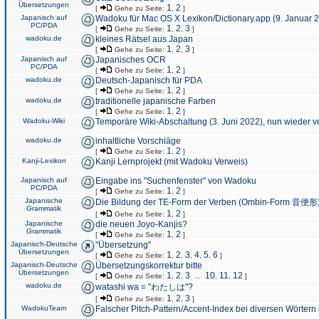
Übersetzungen
1
2
[
Gehe zu Seite:
,
]
Japanisch auf
Wadoku für Mac OS X Lexikon/Dictionary.app (9. Januar 
PC/PDA
1
2
3
[
Gehe zu Seite:
,
,
]
wadoku.de
kleines Rätsel aus Japan
1
2
3
[
Gehe zu Seite:
,
,
]
Japanisch auf
Japanisches OCR
PC/PDA
1
2
[
Gehe zu Seite:
,
]
wadoku.de
Deutsch-Japanisch für PDA
1
2
[
Gehe zu Seite:
,
]
wadoku.de
traditionelle japanische Farben
1
2
[
Gehe zu Seite:
,
]
Wadoku-Wiki
Temporäre Wiki-Abschaltung (3. Juni 2022), nun wieder v
wadoku.de
inhaltliche Vorschläge
1
2
[
Gehe zu Seite:
,
]
Kanji-Lexikon
Kanji Lernprojekt (mit Wadoku Verweis)
Japanisch auf
Eingabe ins "Suchenfenster" von Wadoku
PC/PDA
1
2
[
Gehe zu Seite:
,
]
Japanische
Die Bildung der TE-Form der Verben (Ombin-Form 音便形
Grammatik
1
2
[
Gehe zu Seite:
,
]
Japanische
die neuen Joyo-Kanjis?
Grammatik
1
2
[
Gehe zu Seite:
,
]
Japanisch-Deutsche
"Übersetzung"
Übersetzungen
1
2
3
4
5
6
[
Gehe zu Seite:
,
,
,
,
,
]
Japanisch-Deutsche
Übersetzungskorrektur bitte
Übersetzungen
1
2
3
10
11
12
[
Gehe zu Seite:
,
,
...
,
,
]
wadoku.de
watashi wa = "わたしは"?
1
2
3
[
Gehe zu Seite:
,
,
]
WadokuTeam
Falscher Pitch-Pattern/Accent-Index bei diversen Wörtern