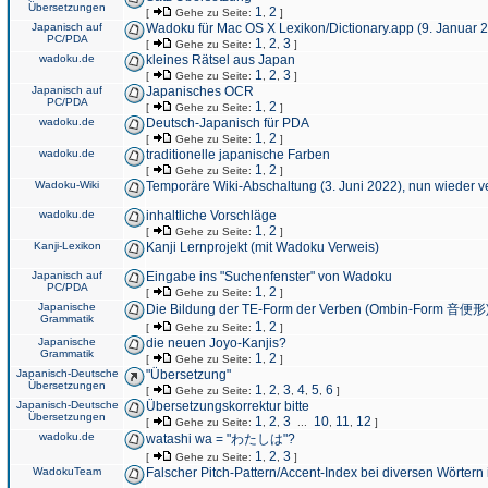
Übersetzungen
1
2
[
Gehe zu Seite:
,
]
Japanisch auf
Wadoku für Mac OS X Lexikon/Dictionary.app (9. Januar 
PC/PDA
1
2
3
[
Gehe zu Seite:
,
,
]
wadoku.de
kleines Rätsel aus Japan
1
2
3
[
Gehe zu Seite:
,
,
]
Japanisch auf
Japanisches OCR
PC/PDA
1
2
[
Gehe zu Seite:
,
]
wadoku.de
Deutsch-Japanisch für PDA
1
2
[
Gehe zu Seite:
,
]
wadoku.de
traditionelle japanische Farben
1
2
[
Gehe zu Seite:
,
]
Wadoku-Wiki
Temporäre Wiki-Abschaltung (3. Juni 2022), nun wieder v
wadoku.de
inhaltliche Vorschläge
1
2
[
Gehe zu Seite:
,
]
Kanji-Lexikon
Kanji Lernprojekt (mit Wadoku Verweis)
Japanisch auf
Eingabe ins "Suchenfenster" von Wadoku
PC/PDA
1
2
[
Gehe zu Seite:
,
]
Japanische
Die Bildung der TE-Form der Verben (Ombin-Form 音便形
Grammatik
1
2
[
Gehe zu Seite:
,
]
Japanische
die neuen Joyo-Kanjis?
Grammatik
1
2
[
Gehe zu Seite:
,
]
Japanisch-Deutsche
"Übersetzung"
Übersetzungen
1
2
3
4
5
6
[
Gehe zu Seite:
,
,
,
,
,
]
Japanisch-Deutsche
Übersetzungskorrektur bitte
Übersetzungen
1
2
3
10
11
12
[
Gehe zu Seite:
,
,
...
,
,
]
wadoku.de
watashi wa = "わたしは"?
1
2
3
[
Gehe zu Seite:
,
,
]
WadokuTeam
Falscher Pitch-Pattern/Accent-Index bei diversen Wörtern