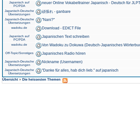
Japanisch auf
neuer Online Vokabeltrainer Japanisch - Deutsch für JLPT
PC/PDA
Japanisch-Deutsche
頑張れ - ganbare
Übersetzungen
Japanisch-Deutsche
"Nani?"
Übersetzungen
wadoku.de
Download - EDICT File
Japanisch auf
Japanischen Text schreiben
PC/PDA
wadoku.de
Von Wadoku zu Dokuwa (Deutsch-Japanisches Wörterbu
Off-Topic/Sonstiges
Japanisches Radio hören
Japanisch-Deutsche
Nickname (Usernamen)
Übersetzungen
Japanisch-Deutsche
"Danke für alles, hab dich lieb." auf japanisch
Übersetzungen
»
Übersicht
Die heissesten Themen