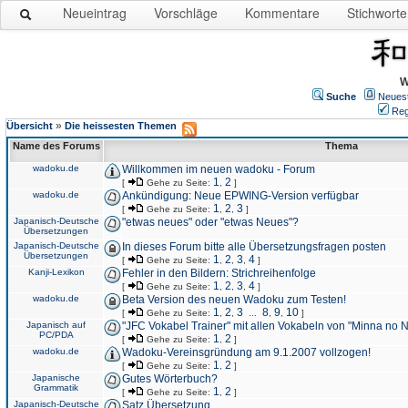
Neueintrag
Vorschläge
Kommentare
Stichworte
W
Suche
Neues
Reg
»
Übersicht
Die heissesten Themen
Name des Forums
Thema
wadoku.de
Willkommen im neuen wadoku - Forum
1
2
[
Gehe zu Seite:
,
]
wadoku.de
Ankündigung: Neue EPWING-Version verfügbar
1
2
3
[
Gehe zu Seite:
,
,
]
Japanisch-Deutsche
"etwas neues" oder "etwas Neues"?
Übersetzungen
Japanisch-Deutsche
In dieses Forum bitte alle Übersetzungsfragen posten
Übersetzungen
1
2
3
4
[
Gehe zu Seite:
,
,
,
]
Kanji-Lexikon
Fehler in den Bildern: Strichreihenfolge
1
2
3
4
[
Gehe zu Seite:
,
,
,
]
wadoku.de
Beta Version des neuen Wadoku zum Testen!
1
2
3
8
9
10
[
Gehe zu Seite:
,
,
...
,
,
]
Japanisch auf
"JFC Vokabel Trainer" mit allen Vokabeln von "Minna no 
PC/PDA
1
2
[
Gehe zu Seite:
,
]
wadoku.de
Wadoku-Vereinsgründung am 9.1.2007 vollzogen!
1
2
[
Gehe zu Seite:
,
]
Japanische
Gutes Wörterbuch?
Grammatik
1
2
[
Gehe zu Seite:
,
]
Japanisch-Deutsche
Satz Übersetzung