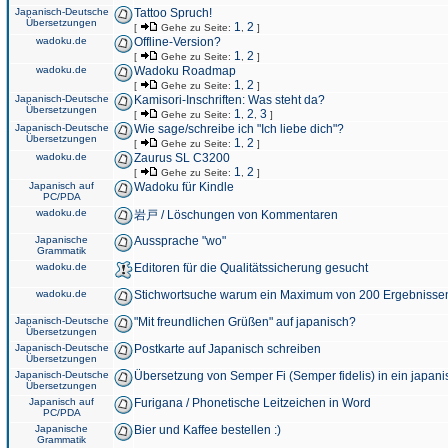
Japanisch-Deutsche
Tattoo Spruch!
Übersetzungen
1
2
[
Gehe zu Seite:
,
]
wadoku.de
Offline-Version?
1
2
[
Gehe zu Seite:
,
]
wadoku.de
Wadoku Roadmap
1
2
[
Gehe zu Seite:
,
]
Japanisch-Deutsche
Kamisori-Inschriften: Was steht da?
Übersetzungen
1
2
3
[
Gehe zu Seite:
,
,
]
Japanisch-Deutsche
Wie sage/schreibe ich "Ich liebe dich"?
Übersetzungen
1
2
[
Gehe zu Seite:
,
]
wadoku.de
Zaurus SL C3200
1
2
[
Gehe zu Seite:
,
]
Japanisch auf
Wadoku für Kindle
PC/PDA
wadoku.de
岩戸 / Löschungen von Kommentaren
Japanische
Aussprache "wo"
Grammatik
wadoku.de
Editoren für die Qualitätssicherung gesucht
wadoku.de
Stichwortsuche warum ein Maximum von 200 Ergebnisse
Japanisch-Deutsche
"Mit freundlichen Grüßen" auf japanisch?
Übersetzungen
Japanisch-Deutsche
Postkarte auf Japanisch schreiben
Übersetzungen
Japanisch-Deutsche
Übersetzung von Semper Fi (Semper fidelis) in ein japani
Übersetzungen
Japanisch auf
Furigana / Phonetische Leitzeichen in Word
PC/PDA
Japanische
Bier und Kaffee bestellen :)
Grammatik