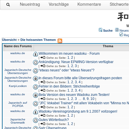
Neueintrag
Vorschläge
Kommentare
Stichworte
W
Suche
Neues
Reg
»
Übersicht
Die heissesten Themen
Name des Forums
Thema
wadoku.de
Willkommen im neuen wadoku - Forum
1
2
[
Gehe zu Seite:
,
]
wadoku.de
Ankündigung: Neue EPWING-Version verfügbar
1
2
3
[
Gehe zu Seite:
,
,
]
Japanisch-Deutsche
"etwas neues" oder "etwas Neues"?
Übersetzungen
Japanisch-Deutsche
In dieses Forum bitte alle Übersetzungsfragen posten
Übersetzungen
1
2
3
4
[
Gehe zu Seite:
,
,
,
]
Kanji-Lexikon
Fehler in den Bildern: Strichreihenfolge
1
2
3
4
[
Gehe zu Seite:
,
,
,
]
wadoku.de
Beta Version des neuen Wadoku zum Testen!
1
2
3
8
9
10
[
Gehe zu Seite:
,
,
...
,
,
]
Japanisch auf
"JFC Vokabel Trainer" mit allen Vokabeln von "Minna no 
PC/PDA
1
2
[
Gehe zu Seite:
,
]
wadoku.de
Wadoku-Vereinsgründung am 9.1.2007 vollzogen!
1
2
[
Gehe zu Seite:
,
]
Japanische
Gutes Wörterbuch?
Grammatik
1
2
[
Gehe zu Seite:
,
]
Japanisch-Deutsche
Satz Übersetzung