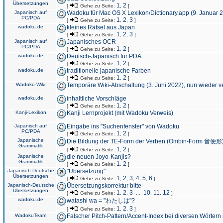
Übersetzungen
1
2
[
Gehe zu Seite:
,
]
Japanisch auf
Wadoku für Mac OS X Lexikon/Dictionary.app (9. Januar 
PC/PDA
1
2
3
[
Gehe zu Seite:
,
,
]
wadoku.de
kleines Rätsel aus Japan
1
2
3
[
Gehe zu Seite:
,
,
]
Japanisch auf
Japanisches OCR
PC/PDA
1
2
[
Gehe zu Seite:
,
]
wadoku.de
Deutsch-Japanisch für PDA
1
2
[
Gehe zu Seite:
,
]
wadoku.de
traditionelle japanische Farben
1
2
[
Gehe zu Seite:
,
]
Wadoku-Wiki
Temporäre Wiki-Abschaltung (3. Juni 2022), nun wieder v
wadoku.de
inhaltliche Vorschläge
1
2
[
Gehe zu Seite:
,
]
Kanji-Lexikon
Kanji Lernprojekt (mit Wadoku Verweis)
Japanisch auf
Eingabe ins "Suchenfenster" von Wadoku
PC/PDA
1
2
[
Gehe zu Seite:
,
]
Japanische
Die Bildung der TE-Form der Verben (Ombin-Form 音便形
Grammatik
1
2
[
Gehe zu Seite:
,
]
Japanische
die neuen Joyo-Kanjis?
Grammatik
1
2
[
Gehe zu Seite:
,
]
Japanisch-Deutsche
"Übersetzung"
Übersetzungen
1
2
3
4
5
6
[
Gehe zu Seite:
,
,
,
,
,
]
Japanisch-Deutsche
Übersetzungskorrektur bitte
Übersetzungen
1
2
3
10
11
12
[
Gehe zu Seite:
,
,
...
,
,
]
wadoku.de
watashi wa = "わたしは"?
1
2
3
[
Gehe zu Seite:
,
,
]
WadokuTeam
Falscher Pitch-Pattern/Accent-Index bei diversen Wörtern