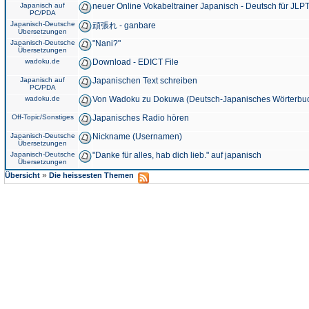
Japanisch auf
neuer Online Vokabeltrainer Japanisch - Deutsch für JLPT
PC/PDA
Japanisch-Deutsche
頑張れ - ganbare
Übersetzungen
Japanisch-Deutsche
"Nani?"
Übersetzungen
wadoku.de
Download - EDICT File
Japanisch auf
Japanischen Text schreiben
PC/PDA
wadoku.de
Von Wadoku zu Dokuwa (Deutsch-Japanisches Wörterbu
Off-Topic/Sonstiges
Japanisches Radio hören
Japanisch-Deutsche
Nickname (Usernamen)
Übersetzungen
Japanisch-Deutsche
"Danke für alles, hab dich lieb." auf japanisch
Übersetzungen
»
Übersicht
Die heissesten Themen