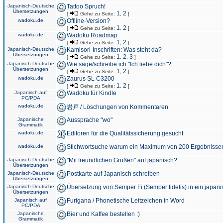
Japanisch-Deutsche
Tattoo Spruch!
Übersetzungen
1
2
[
Gehe zu Seite:
,
]
wadoku.de
Offline-Version?
1
2
[
Gehe zu Seite:
,
]
wadoku.de
Wadoku Roadmap
1
2
[
Gehe zu Seite:
,
]
Japanisch-Deutsche
Kamisori-Inschriften: Was steht da?
Übersetzungen
1
2
3
[
Gehe zu Seite:
,
,
]
Japanisch-Deutsche
Wie sage/schreibe ich "Ich liebe dich"?
Übersetzungen
1
2
[
Gehe zu Seite:
,
]
wadoku.de
Zaurus SL C3200
1
2
[
Gehe zu Seite:
,
]
Japanisch auf
Wadoku für Kindle
PC/PDA
wadoku.de
岩戸 / Löschungen von Kommentaren
Japanische
Aussprache "wo"
Grammatik
wadoku.de
Editoren für die Qualitätssicherung gesucht
wadoku.de
Stichwortsuche warum ein Maximum von 200 Ergebnisse
Japanisch-Deutsche
"Mit freundlichen Grüßen" auf japanisch?
Übersetzungen
Japanisch-Deutsche
Postkarte auf Japanisch schreiben
Übersetzungen
Japanisch-Deutsche
Übersetzung von Semper Fi (Semper fidelis) in ein japani
Übersetzungen
Japanisch auf
Furigana / Phonetische Leitzeichen in Word
PC/PDA
Japanische
Bier und Kaffee bestellen :)
Grammatik