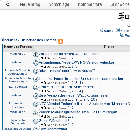
Neueintrag
Vorschläge
Kommentare
Stichworte
W
Suche
Neues
Reg
»
Übersicht
Die heissesten Themen
Name des Forums
Thema
wadoku.de
Willkommen im neuen wadoku - Forum
1
2
[
Gehe zu Seite:
,
]
wadoku.de
Ankündigung: Neue EPWING-Version verfügbar
1
2
3
[
Gehe zu Seite:
,
,
]
Japanisch-Deutsche
"etwas neues" oder "etwas Neues"?
Übersetzungen
Japanisch-Deutsche
In dieses Forum bitte alle Übersetzungsfragen posten
Übersetzungen
1
2
3
4
[
Gehe zu Seite:
,
,
,
]
Kanji-Lexikon
Fehler in den Bildern: Strichreihenfolge
1
2
3
4
[
Gehe zu Seite:
,
,
,
]
wadoku.de
Beta Version des neuen Wadoku zum Testen!
1
2
3
8
9
10
[
Gehe zu Seite:
,
,
...
,
,
]
Japanisch auf
"JFC Vokabel Trainer" mit allen Vokabeln von "Minna no 
PC/PDA
1
2
[
Gehe zu Seite:
,
]
wadoku.de
Wadoku-Vereinsgründung am 9.1.2007 vollzogen!
1
2
[
Gehe zu Seite:
,
]
Japanische
Gutes Wörterbuch?
Grammatik
1
2
[
Gehe zu Seite:
,
]
Japanisch-Deutsche
Satz Übersetzung