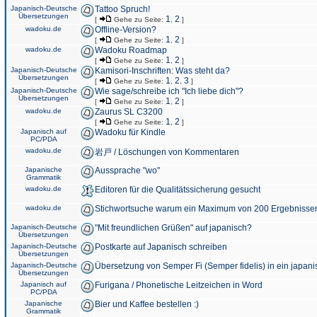
Japanisch-Deutsche
Tattoo Spruch!
Übersetzungen
1
2
[
Gehe zu Seite:
,
]
wadoku.de
Offline-Version?
1
2
[
Gehe zu Seite:
,
]
wadoku.de
Wadoku Roadmap
1
2
[
Gehe zu Seite:
,
]
Japanisch-Deutsche
Kamisori-Inschriften: Was steht da?
Übersetzungen
1
2
3
[
Gehe zu Seite:
,
,
]
Japanisch-Deutsche
Wie sage/schreibe ich "Ich liebe dich"?
Übersetzungen
1
2
[
Gehe zu Seite:
,
]
wadoku.de
Zaurus SL C3200
1
2
[
Gehe zu Seite:
,
]
Japanisch auf
Wadoku für Kindle
PC/PDA
wadoku.de
岩戸 / Löschungen von Kommentaren
Japanische
Aussprache "wo"
Grammatik
wadoku.de
Editoren für die Qualitätssicherung gesucht
wadoku.de
Stichwortsuche warum ein Maximum von 200 Ergebnisse
Japanisch-Deutsche
"Mit freundlichen Grüßen" auf japanisch?
Übersetzungen
Japanisch-Deutsche
Postkarte auf Japanisch schreiben
Übersetzungen
Japanisch-Deutsche
Übersetzung von Semper Fi (Semper fidelis) in ein japani
Übersetzungen
Japanisch auf
Furigana / Phonetische Leitzeichen in Word
PC/PDA
Japanische
Bier und Kaffee bestellen :)
Grammatik