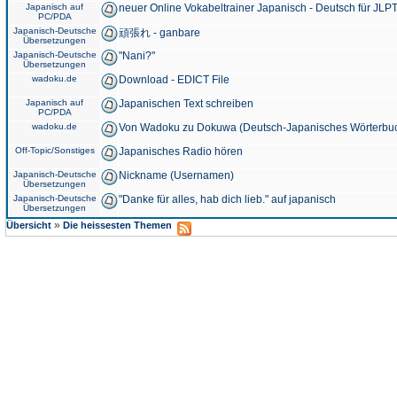
Japanisch auf
neuer Online Vokabeltrainer Japanisch - Deutsch für JLPT
PC/PDA
Japanisch-Deutsche
頑張れ - ganbare
Übersetzungen
Japanisch-Deutsche
"Nani?"
Übersetzungen
wadoku.de
Download - EDICT File
Japanisch auf
Japanischen Text schreiben
PC/PDA
wadoku.de
Von Wadoku zu Dokuwa (Deutsch-Japanisches Wörterbu
Off-Topic/Sonstiges
Japanisches Radio hören
Japanisch-Deutsche
Nickname (Usernamen)
Übersetzungen
Japanisch-Deutsche
"Danke für alles, hab dich lieb." auf japanisch
Übersetzungen
»
Übersicht
Die heissesten Themen