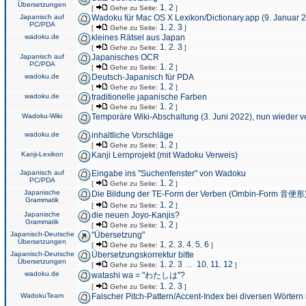
Übersetzungen
1
2
[
Gehe zu Seite:
,
]
Japanisch auf
Wadoku für Mac OS X Lexikon/Dictionary.app (9. Januar 
PC/PDA
1
2
3
[
Gehe zu Seite:
,
,
]
wadoku.de
kleines Rätsel aus Japan
1
2
3
[
Gehe zu Seite:
,
,
]
Japanisch auf
Japanisches OCR
PC/PDA
1
2
[
Gehe zu Seite:
,
]
wadoku.de
Deutsch-Japanisch für PDA
1
2
[
Gehe zu Seite:
,
]
wadoku.de
traditionelle japanische Farben
1
2
[
Gehe zu Seite:
,
]
Wadoku-Wiki
Temporäre Wiki-Abschaltung (3. Juni 2022), nun wieder v
wadoku.de
inhaltliche Vorschläge
1
2
[
Gehe zu Seite:
,
]
Kanji-Lexikon
Kanji Lernprojekt (mit Wadoku Verweis)
Japanisch auf
Eingabe ins "Suchenfenster" von Wadoku
PC/PDA
1
2
[
Gehe zu Seite:
,
]
Japanische
Die Bildung der TE-Form der Verben (Ombin-Form 音便形
Grammatik
1
2
[
Gehe zu Seite:
,
]
Japanische
die neuen Joyo-Kanjis?
Grammatik
1
2
[
Gehe zu Seite:
,
]
Japanisch-Deutsche
"Übersetzung"
Übersetzungen
1
2
3
4
5
6
[
Gehe zu Seite:
,
,
,
,
,
]
Japanisch-Deutsche
Übersetzungskorrektur bitte
Übersetzungen
1
2
3
10
11
12
[
Gehe zu Seite:
,
,
...
,
,
]
wadoku.de
watashi wa = "わたしは"?
1
2
3
[
Gehe zu Seite:
,
,
]
WadokuTeam
Falscher Pitch-Pattern/Accent-Index bei diversen Wörtern