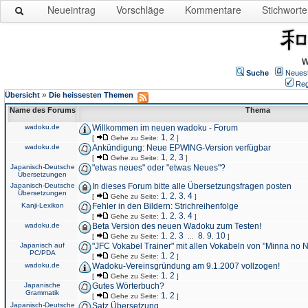
Neueintrag
Vorschläge
Kommentare
Stichworte
W
Suche
Neues
Reg
»
Übersicht
Die heissesten Themen
Name des Forums
Thema
wadoku.de
Willkommen im neuen wadoku - Forum
1
2
[
Gehe zu Seite:
,
]
wadoku.de
Ankündigung: Neue EPWING-Version verfügbar
1
2
3
[
Gehe zu Seite:
,
,
]
Japanisch-Deutsche
"etwas neues" oder "etwas Neues"?
Übersetzungen
Japanisch-Deutsche
In dieses Forum bitte alle Übersetzungsfragen posten
Übersetzungen
1
2
3
4
[
Gehe zu Seite:
,
,
,
]
Kanji-Lexikon
Fehler in den Bildern: Strichreihenfolge
1
2
3
4
[
Gehe zu Seite:
,
,
,
]
wadoku.de
Beta Version des neuen Wadoku zum Testen!
1
2
3
8
9
10
[
Gehe zu Seite:
,
,
...
,
,
]
Japanisch auf
"JFC Vokabel Trainer" mit allen Vokabeln von "Minna no 
PC/PDA
1
2
[
Gehe zu Seite:
,
]
wadoku.de
Wadoku-Vereinsgründung am 9.1.2007 vollzogen!
1
2
[
Gehe zu Seite:
,
]
Japanische
Gutes Wörterbuch?
Grammatik
1
2
[
Gehe zu Seite:
,
]
Japanisch-Deutsche
Satz Übersetzung