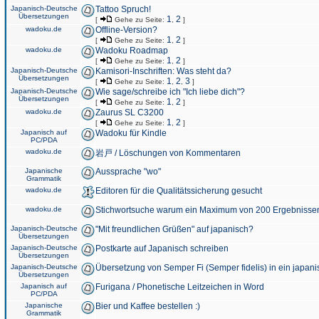
Japanisch-Deutsche
Tattoo Spruch!
Übersetzungen
1
2
[
Gehe zu Seite:
,
]
wadoku.de
Offline-Version?
1
2
[
Gehe zu Seite:
,
]
wadoku.de
Wadoku Roadmap
1
2
[
Gehe zu Seite:
,
]
Japanisch-Deutsche
Kamisori-Inschriften: Was steht da?
Übersetzungen
1
2
3
[
Gehe zu Seite:
,
,
]
Japanisch-Deutsche
Wie sage/schreibe ich "Ich liebe dich"?
Übersetzungen
1
2
[
Gehe zu Seite:
,
]
wadoku.de
Zaurus SL C3200
1
2
[
Gehe zu Seite:
,
]
Japanisch auf
Wadoku für Kindle
PC/PDA
wadoku.de
岩戸 / Löschungen von Kommentaren
Japanische
Aussprache "wo"
Grammatik
wadoku.de
Editoren für die Qualitätssicherung gesucht
wadoku.de
Stichwortsuche warum ein Maximum von 200 Ergebnisse
Japanisch-Deutsche
"Mit freundlichen Grüßen" auf japanisch?
Übersetzungen
Japanisch-Deutsche
Postkarte auf Japanisch schreiben
Übersetzungen
Japanisch-Deutsche
Übersetzung von Semper Fi (Semper fidelis) in ein japani
Übersetzungen
Japanisch auf
Furigana / Phonetische Leitzeichen in Word
PC/PDA
Japanische
Bier und Kaffee bestellen :)
Grammatik