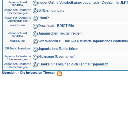
Japanisch auf
neuer Online Vokabeltrainer Japanisch - Deutsch für JLPT
PC/PDA
Japanisch-Deutsche
頑張れ - ganbare
Übersetzungen
Japanisch-Deutsche
"Nani?"
Übersetzungen
wadoku.de
Download - EDICT File
Japanisch auf
Japanischen Text schreiben
PC/PDA
wadoku.de
Von Wadoku zu Dokuwa (Deutsch-Japanisches Wörterbu
Off-Topic/Sonstiges
Japanisches Radio hören
Japanisch-Deutsche
Nickname (Usernamen)
Übersetzungen
Japanisch-Deutsche
"Danke für alles, hab dich lieb." auf japanisch
Übersetzungen
»
Übersicht
Die heissesten Themen