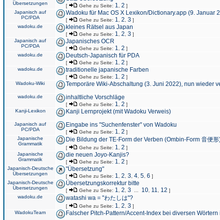
Übersetzungen
1
2
[
Gehe zu Seite:
,
]
Japanisch auf
Wadoku für Mac OS X Lexikon/Dictionary.app (9. Januar 
PC/PDA
1
2
3
[
Gehe zu Seite:
,
,
]
wadoku.de
kleines Rätsel aus Japan
1
2
3
[
Gehe zu Seite:
,
,
]
Japanisch auf
Japanisches OCR
PC/PDA
1
2
[
Gehe zu Seite:
,
]
wadoku.de
Deutsch-Japanisch für PDA
1
2
[
Gehe zu Seite:
,
]
wadoku.de
traditionelle japanische Farben
1
2
[
Gehe zu Seite:
,
]
Wadoku-Wiki
Temporäre Wiki-Abschaltung (3. Juni 2022), nun wieder v
wadoku.de
inhaltliche Vorschläge
1
2
[
Gehe zu Seite:
,
]
Kanji-Lexikon
Kanji Lernprojekt (mit Wadoku Verweis)
Japanisch auf
Eingabe ins "Suchenfenster" von Wadoku
PC/PDA
1
2
[
Gehe zu Seite:
,
]
Japanische
Die Bildung der TE-Form der Verben (Ombin-Form 音便形
Grammatik
1
2
[
Gehe zu Seite:
,
]
Japanische
die neuen Joyo-Kanjis?
Grammatik
1
2
[
Gehe zu Seite:
,
]
Japanisch-Deutsche
"Übersetzung"
Übersetzungen
1
2
3
4
5
6
[
Gehe zu Seite:
,
,
,
,
,
]
Japanisch-Deutsche
Übersetzungskorrektur bitte
Übersetzungen
1
2
3
10
11
12
[
Gehe zu Seite:
,
,
...
,
,
]
wadoku.de
watashi wa = "わたしは"?
1
2
3
[
Gehe zu Seite:
,
,
]
WadokuTeam
Falscher Pitch-Pattern/Accent-Index bei diversen Wörtern