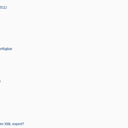
2011)
erfügbar
)
 im XML export?