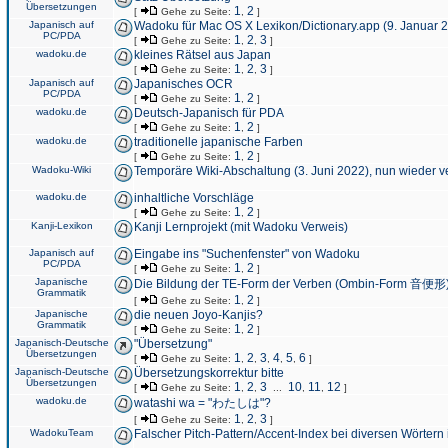
Übersetzungen
1
2
[
Gehe zu Seite:
,
]
Japanisch auf
Wadoku für Mac OS X Lexikon/Dictionary.app (9. Januar 
PC/PDA
1
2
3
[
Gehe zu Seite:
,
,
]
wadoku.de
kleines Rätsel aus Japan
1
2
3
[
Gehe zu Seite:
,
,
]
Japanisch auf
Japanisches OCR
PC/PDA
1
2
[
Gehe zu Seite:
,
]
wadoku.de
Deutsch-Japanisch für PDA
1
2
[
Gehe zu Seite:
,
]
wadoku.de
traditionelle japanische Farben
1
2
[
Gehe zu Seite:
,
]
Wadoku-Wiki
Temporäre Wiki-Abschaltung (3. Juni 2022), nun wieder v
wadoku.de
inhaltliche Vorschläge
1
2
[
Gehe zu Seite:
,
]
Kanji-Lexikon
Kanji Lernprojekt (mit Wadoku Verweis)
Japanisch auf
Eingabe ins "Suchenfenster" von Wadoku
PC/PDA
1
2
[
Gehe zu Seite:
,
]
Japanische
Die Bildung der TE-Form der Verben (Ombin-Form 音便形
Grammatik
1
2
[
Gehe zu Seite:
,
]
Japanische
die neuen Joyo-Kanjis?
Grammatik
1
2
[
Gehe zu Seite:
,
]
Japanisch-Deutsche
"Übersetzung"
Übersetzungen
1
2
3
4
5
6
[
Gehe zu Seite:
,
,
,
,
,
]
Japanisch-Deutsche
Übersetzungskorrektur bitte
Übersetzungen
1
2
3
10
11
12
[
Gehe zu Seite:
,
,
...
,
,
]
wadoku.de
watashi wa = "わたしは"?
1
2
3
[
Gehe zu Seite:
,
,
]
WadokuTeam
Falscher Pitch-Pattern/Accent-Index bei diversen Wörtern