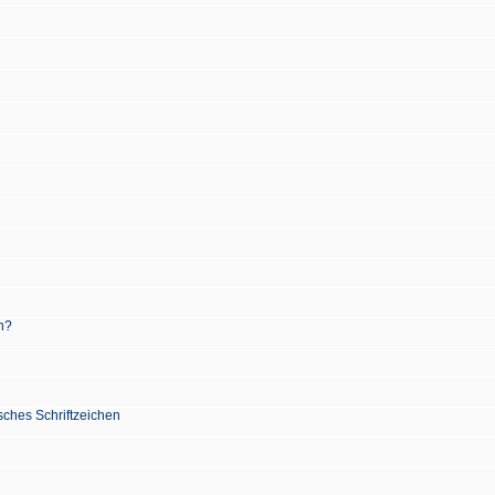
n?
sches Schriftzeichen