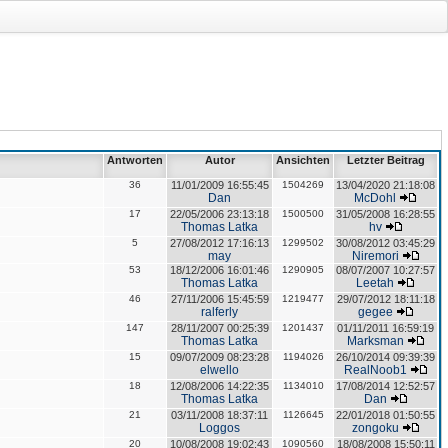
Antworten
Autor
Ansichten
Letzter Beitrag
36
11/01/2009 16:55:45
1504269
13/04/2020 21:18:08
Dan
McDohl
17
22/05/2006 23:13:18
1500500
31/05/2008 16:28:55
Thomas Latka
hv
5
27/08/2012 17:16:13
1299502
30/08/2012 03:45:29
may
Niremori
53
18/12/2006 16:01:46
1290905
08/07/2007 10:27:57
Thomas Latka
Leetah
46
27/11/2006 15:45:59
1219477
29/07/2012 18:11:18
ralferly
gegee
147
28/11/2007 00:25:39
1201437
01/11/2011 16:59:19
Thomas Latka
Marksman
15
09/07/2009 08:23:28
1194026
26/10/2014 09:39:39
elwello
RealNoob1
18
12/08/2006 14:22:35
1134010
17/08/2014 12:52:57
Thomas Latka
Dan
21
03/11/2008 18:37:11
1126645
22/01/2018 01:50:55
Loggos
zongoku
20
10/08/2008 19:02:43
1090560
18/08/2008 15:50:11