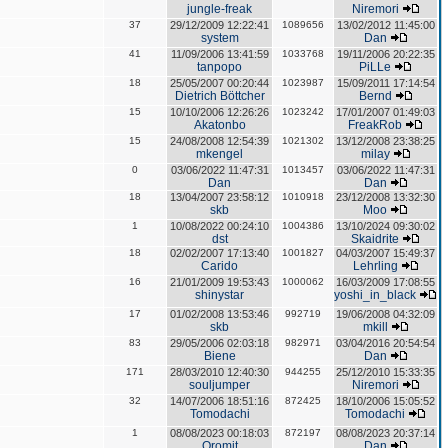
jungle-freak
Niremori
37
29/12/2009 12:22:41
1089656
13/02/2012 11:45:00
system
Dan
41
11/09/2006 13:41:59
1033768
19/11/2006 20:22:35
tanpopo
PiLLe
18
25/05/2007 00:20:44
1023987
15/09/2011 17:14:54
Dietrich Böttcher
Bernd
15
10/10/2006 12:26:26
1023242
17/01/2007 01:49:03
Akatonbo
FreakRob
15
24/08/2008 12:54:39
1021302
13/12/2008 23:38:25
mkengel
milay
0
03/06/2022 11:47:31
1013457
03/06/2022 11:47:31
Dan
Dan
18
13/04/2007 23:58:12
1010918
23/12/2008 13:32:30
skb
Moo
1
10/08/2022 00:24:10
1004386
13/10/2024 09:30:02
dst
Skaidrite
18
02/02/2007 17:13:40
1001827
04/03/2007 15:49:37
Carido
Lehrling
16
21/01/2009 19:53:43
1000062
16/03/2009 17:08:55
shinystar
yoshi_in_black
17
01/02/2008 13:53:46
992719
19/06/2008 04:32:09
skb
mkill
83
29/05/2006 02:03:18
982971
03/04/2016 20:54:54
Biene
Dan
171
28/03/2010 12:40:30
944255
25/12/2010 15:33:35
souljumper
Niremori
32
14/07/2006 18:51:16
872425
18/10/2006 15:05:52
Tomodachi
Tomodachi
1
08/08/2023 00:18:03
872197
08/08/2023 20:37:14
Oromit
Dan