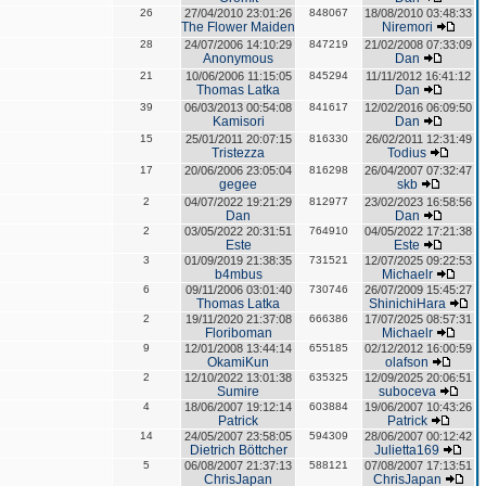
26
27/04/2010 23:01:26
848067
18/08/2010 03:48:33
The Flower Maiden
Niremori
28
24/07/2006 14:10:29
847219
21/02/2008 07:33:09
Anonymous
Dan
21
10/06/2006 11:15:05
845294
11/11/2012 16:41:12
Thomas Latka
Dan
39
06/03/2013 00:54:08
841617
12/02/2016 06:09:50
Kamisori
Dan
15
25/01/2011 20:07:15
816330
26/02/2011 12:31:49
Tristezza
Todius
17
20/06/2006 23:05:04
816298
26/04/2007 07:32:47
gegee
skb
2
04/07/2022 19:21:29
812977
23/02/2023 16:58:56
Dan
Dan
2
03/05/2022 20:31:51
764910
04/05/2022 17:21:38
Este
Este
3
01/09/2019 21:38:35
731521
12/07/2025 09:22:53
b4mbus
Michaelr
6
09/11/2006 03:01:40
730746
26/07/2009 15:45:27
Thomas Latka
ShinichiHara
2
19/11/2020 21:37:08
666386
17/07/2025 08:57:31
Floriboman
Michaelr
9
12/01/2008 13:44:14
655185
02/12/2012 16:00:59
OkamiKun
olafson
2
12/10/2022 13:01:38
635325
12/09/2025 20:06:51
Sumire
suboceva
4
18/06/2007 19:12:14
603884
19/06/2007 10:43:26
Patrick
Patrick
14
24/05/2007 23:58:05
594309
28/06/2007 00:12:42
Dietrich Böttcher
Julietta169
5
06/08/2007 21:37:13
588121
07/08/2007 17:13:51
ChrisJapan
ChrisJapan