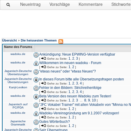
Neueintrag
Vorschläge
Kommentare
Stichworte
»
Übersicht
Die heissesten Themen
Name des Forums
wadoku.de
Ankündigung: Neue EPWING-Version verfügbar
1
2
3
[
Gehe zu Seite:
,
,
]
wadoku.de
Willkommen im neuen wadoku - Forum
1
2
[
Gehe zu Seite:
,
]
Japanisch-Deutsche
"etwas neues" oder "etwas Neues"?
Übersetzungen
Japanisch-Deutsche
In dieses Forum bitte alle Übersetzungsfragen posten
Übersetzungen
1
2
3
4
[
Gehe zu Seite:
,
,
,
]
Kanji-Lexikon
Fehler in den Bildern: Strichreihenfolge
1
2
3
4
[
Gehe zu Seite:
,
,
,
]
wadoku.de
Beta Version des neuen Wadoku zum Testen!
1
2
3
8
9
10
[
Gehe zu Seite:
,
,
...
,
,
]
Japanisch auf
"JFC Vokabel Trainer" mit allen Vokabeln von "Minna no 
PC/PDA
1
2
[
Gehe zu Seite:
,
]
wadoku.de
Wadoku-Vereinsgründung am 9.1.2007 vollzogen!
1
2
[
Gehe zu Seite:
,
]
Japanische
Gutes Wörterbuch?
Grammatik
1
2
[
Gehe zu Seite:
,
]
Japanisch-Deutsche
Satz Übersetzung