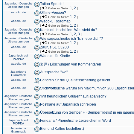
Japanisch-Deutsche
Tattoo Spruch!
Übersetzungen
1
2
[
Gehe zu Seite:
,
]
wadoku.de
Offline-Version?
1
2
[
Gehe zu Seite:
,
]
wadoku.de
Wadoku Roadmap
1
2
[
Gehe zu Seite:
,
]
Japanisch-Deutsche
Kamisori-Inschriften: Was steht da?
Übersetzungen
1
2
3
[
Gehe zu Seite:
,
,
]
Japanisch-Deutsche
Wie sage/schreibe ich "Ich liebe dich"?
Übersetzungen
1
2
[
Gehe zu Seite:
,
]
wadoku.de
Zaurus SL C3200
1
2
[
Gehe zu Seite:
,
]
Japanisch auf
Wadoku für Kindle
PC/PDA
wadoku.de
岩戸 / Löschungen von Kommentaren
Japanische
Aussprache "wo"
Grammatik
wadoku.de
Editoren für die Qualitätssicherung gesucht
wadoku.de
Stichwortsuche warum ein Maximum von 200 Ergebnisse
Japanisch-Deutsche
"Mit freundlichen Grüßen" auf japanisch?
Übersetzungen
Japanisch-Deutsche
Postkarte auf Japanisch schreiben
Übersetzungen
Japanisch-Deutsche
Übersetzung von Semper Fi (Semper fidelis) in ein japani
Übersetzungen
Japanisch auf
Furigana / Phonetische Leitzeichen in Word
PC/PDA
Japanische
Bier und Kaffee bestellen :)
Grammatik