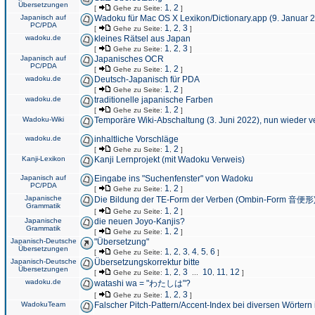
Übersetzungen
1
2
[
Gehe zu Seite:
,
]
Japanisch auf
Wadoku für Mac OS X Lexikon/Dictionary.app (9. Januar 
PC/PDA
1
2
3
[
Gehe zu Seite:
,
,
]
wadoku.de
kleines Rätsel aus Japan
1
2
3
[
Gehe zu Seite:
,
,
]
Japanisch auf
Japanisches OCR
PC/PDA
1
2
[
Gehe zu Seite:
,
]
wadoku.de
Deutsch-Japanisch für PDA
1
2
[
Gehe zu Seite:
,
]
wadoku.de
traditionelle japanische Farben
1
2
[
Gehe zu Seite:
,
]
Wadoku-Wiki
Temporäre Wiki-Abschaltung (3. Juni 2022), nun wieder v
wadoku.de
inhaltliche Vorschläge
1
2
[
Gehe zu Seite:
,
]
Kanji-Lexikon
Kanji Lernprojekt (mit Wadoku Verweis)
Japanisch auf
Eingabe ins "Suchenfenster" von Wadoku
PC/PDA
1
2
[
Gehe zu Seite:
,
]
Japanische
Die Bildung der TE-Form der Verben (Ombin-Form 音便形
Grammatik
1
2
[
Gehe zu Seite:
,
]
Japanische
die neuen Joyo-Kanjis?
Grammatik
1
2
[
Gehe zu Seite:
,
]
Japanisch-Deutsche
"Übersetzung"
Übersetzungen
1
2
3
4
5
6
[
Gehe zu Seite:
,
,
,
,
,
]
Japanisch-Deutsche
Übersetzungskorrektur bitte
Übersetzungen
1
2
3
10
11
12
[
Gehe zu Seite:
,
,
...
,
,
]
wadoku.de
watashi wa = "わたしは"?
1
2
3
[
Gehe zu Seite:
,
,
]
WadokuTeam
Falscher Pitch-Pattern/Accent-Index bei diversen Wörtern