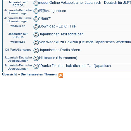
Japanisch auf
neuer Online Vokabeltrainer Japanisch - Deutsch für JLPT
PC/PDA
Japanisch-Deutsche
頑張れ - ganbare
Übersetzungen
Japanisch-Deutsche
"Nani?"
Übersetzungen
wadoku.de
Download - EDICT File
Japanisch auf
Japanischen Text schreiben
PC/PDA
wadoku.de
Von Wadoku zu Dokuwa (Deutsch-Japanisches Wörterbu
Off-Topic/Sonstiges
Japanisches Radio hören
Japanisch-Deutsche
Nickname (Usernamen)
Übersetzungen
Japanisch-Deutsche
"Danke für alles, hab dich lieb." auf japanisch
Übersetzungen
»
Übersicht
Die heissesten Themen