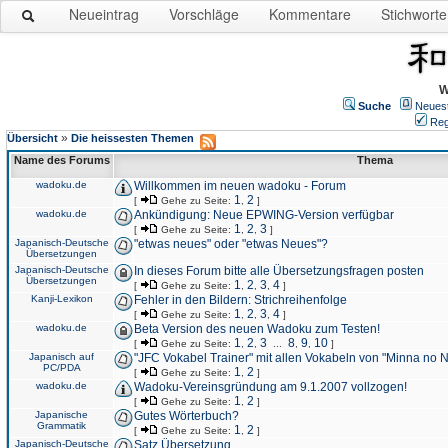
Neueintrag
Vorschläge
Kommentare
Stichworte
W
Suche
Neues
Reg
»
Übersicht
Die heissesten Themen
Name des Forums
Thema
wadoku.de
Willkommen im neuen wadoku - Forum
1
2
[
Gehe zu Seite:
,
]
wadoku.de
Ankündigung: Neue EPWING-Version verfügbar
1
2
3
[
Gehe zu Seite:
,
,
]
Japanisch-Deutsche
"etwas neues" oder "etwas Neues"?
Übersetzungen
Japanisch-Deutsche
In dieses Forum bitte alle Übersetzungsfragen posten
Übersetzungen
1
2
3
4
[
Gehe zu Seite:
,
,
,
]
Kanji-Lexikon
Fehler in den Bildern: Strichreihenfolge
1
2
3
4
[
Gehe zu Seite:
,
,
,
]
wadoku.de
Beta Version des neuen Wadoku zum Testen!
1
2
3
8
9
10
[
Gehe zu Seite:
,
,
...
,
,
]
Japanisch auf
"JFC Vokabel Trainer" mit allen Vokabeln von "Minna no 
PC/PDA
1
2
[
Gehe zu Seite:
,
]
wadoku.de
Wadoku-Vereinsgründung am 9.1.2007 vollzogen!
1
2
[
Gehe zu Seite:
,
]
Japanische
Gutes Wörterbuch?
Grammatik
1
2
[
Gehe zu Seite:
,
]
Japanisch-Deutsche
Satz Übersetzung