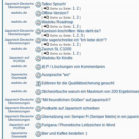
Japanisch-Deutsche
Tattoo Spruch!
Übersetzungen
1
2
[
Gehe zu Seite:
,
]
wadoku.de
Offline-Version?
1
2
[
Gehe zu Seite:
,
]
wadoku.de
Wadoku Roadmap
1
2
[
Gehe zu Seite:
,
]
Japanisch-Deutsche
Kamisori-Inschriften: Was steht da?
Übersetzungen
1
2
3
[
Gehe zu Seite:
,
,
]
Japanisch-Deutsche
Wie sage/schreibe ich "Ich liebe dich"?
Übersetzungen
1
2
[
Gehe zu Seite:
,
]
wadoku.de
Zaurus SL C3200
1
2
[
Gehe zu Seite:
,
]
Japanisch auf
Wadoku für Kindle
PC/PDA
wadoku.de
岩戸 / Löschungen von Kommentaren
Japanische
Aussprache "wo"
Grammatik
wadoku.de
Editoren für die Qualitätssicherung gesucht
wadoku.de
Stichwortsuche warum ein Maximum von 200 Ergebnisse
Japanisch-Deutsche
"Mit freundlichen Grüßen" auf japanisch?
Übersetzungen
Japanisch-Deutsche
Postkarte auf Japanisch schreiben
Übersetzungen
Japanisch-Deutsche
Übersetzung von Semper Fi (Semper fidelis) in ein japani
Übersetzungen
Japanisch auf
Furigana / Phonetische Leitzeichen in Word
PC/PDA
Japanische
Bier und Kaffee bestellen :)
Grammatik