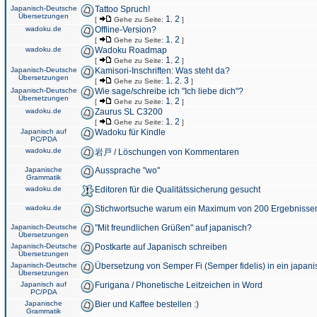
Japanisch-Deutsche
Tattoo Spruch!
Übersetzungen
1
2
[
Gehe zu Seite:
,
]
wadoku.de
Offline-Version?
1
2
[
Gehe zu Seite:
,
]
wadoku.de
Wadoku Roadmap
1
2
[
Gehe zu Seite:
,
]
Japanisch-Deutsche
Kamisori-Inschriften: Was steht da?
Übersetzungen
1
2
3
[
Gehe zu Seite:
,
,
]
Japanisch-Deutsche
Wie sage/schreibe ich "Ich liebe dich"?
Übersetzungen
1
2
[
Gehe zu Seite:
,
]
wadoku.de
Zaurus SL C3200
1
2
[
Gehe zu Seite:
,
]
Japanisch auf
Wadoku für Kindle
PC/PDA
wadoku.de
岩戸 / Löschungen von Kommentaren
Japanische
Aussprache "wo"
Grammatik
wadoku.de
Editoren für die Qualitätssicherung gesucht
wadoku.de
Stichwortsuche warum ein Maximum von 200 Ergebnisse
Japanisch-Deutsche
"Mit freundlichen Grüßen" auf japanisch?
Übersetzungen
Japanisch-Deutsche
Postkarte auf Japanisch schreiben
Übersetzungen
Japanisch-Deutsche
Übersetzung von Semper Fi (Semper fidelis) in ein japani
Übersetzungen
Japanisch auf
Furigana / Phonetische Leitzeichen in Word
PC/PDA
Japanische
Bier und Kaffee bestellen :)
Grammatik