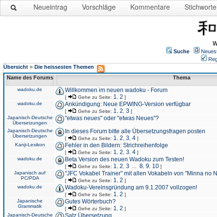
Neueintrag
Vorschläge
Kommentare
Stichworte
W
Suche
Neues
Reg
»
Übersicht
Die heissesten Themen
Name des Forums
Thema
wadoku.de
Willkommen im neuen wadoku - Forum
1
2
[
Gehe zu Seite:
,
]
wadoku.de
Ankündigung: Neue EPWING-Version verfügbar
1
2
3
[
Gehe zu Seite:
,
,
]
Japanisch-Deutsche
"etwas neues" oder "etwas Neues"?
Übersetzungen
Japanisch-Deutsche
In dieses Forum bitte alle Übersetzungsfragen posten
Übersetzungen
1
2
3
4
[
Gehe zu Seite:
,
,
,
]
Kanji-Lexikon
Fehler in den Bildern: Strichreihenfolge
1
2
3
4
[
Gehe zu Seite:
,
,
,
]
wadoku.de
Beta Version des neuen Wadoku zum Testen!
1
2
3
8
9
10
[
Gehe zu Seite:
,
,
...
,
,
]
Japanisch auf
"JFC Vokabel Trainer" mit allen Vokabeln von "Minna no 
PC/PDA
1
2
[
Gehe zu Seite:
,
]
wadoku.de
Wadoku-Vereinsgründung am 9.1.2007 vollzogen!
1
2
[
Gehe zu Seite:
,
]
Japanische
Gutes Wörterbuch?
Grammatik
1
2
[
Gehe zu Seite:
,
]
Japanisch-Deutsche
Satz Übersetzung