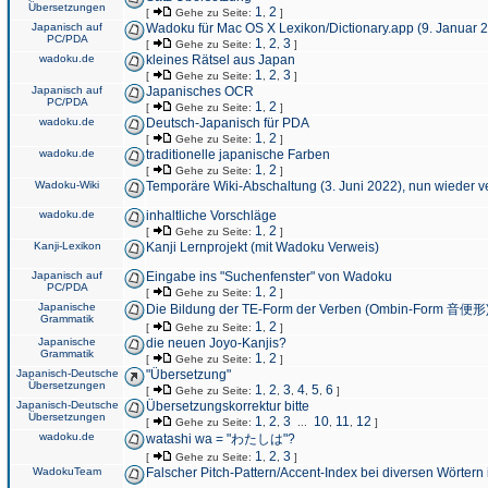
Übersetzungen
1
2
[
Gehe zu Seite:
,
]
Japanisch auf
Wadoku für Mac OS X Lexikon/Dictionary.app (9. Januar 
PC/PDA
1
2
3
[
Gehe zu Seite:
,
,
]
wadoku.de
kleines Rätsel aus Japan
1
2
3
[
Gehe zu Seite:
,
,
]
Japanisch auf
Japanisches OCR
PC/PDA
1
2
[
Gehe zu Seite:
,
]
wadoku.de
Deutsch-Japanisch für PDA
1
2
[
Gehe zu Seite:
,
]
wadoku.de
traditionelle japanische Farben
1
2
[
Gehe zu Seite:
,
]
Wadoku-Wiki
Temporäre Wiki-Abschaltung (3. Juni 2022), nun wieder v
wadoku.de
inhaltliche Vorschläge
1
2
[
Gehe zu Seite:
,
]
Kanji-Lexikon
Kanji Lernprojekt (mit Wadoku Verweis)
Japanisch auf
Eingabe ins "Suchenfenster" von Wadoku
PC/PDA
1
2
[
Gehe zu Seite:
,
]
Japanische
Die Bildung der TE-Form der Verben (Ombin-Form 音便形
Grammatik
1
2
[
Gehe zu Seite:
,
]
Japanische
die neuen Joyo-Kanjis?
Grammatik
1
2
[
Gehe zu Seite:
,
]
Japanisch-Deutsche
"Übersetzung"
Übersetzungen
1
2
3
4
5
6
[
Gehe zu Seite:
,
,
,
,
,
]
Japanisch-Deutsche
Übersetzungskorrektur bitte
Übersetzungen
1
2
3
10
11
12
[
Gehe zu Seite:
,
,
...
,
,
]
wadoku.de
watashi wa = "わたしは"?
1
2
3
[
Gehe zu Seite:
,
,
]
WadokuTeam
Falscher Pitch-Pattern/Accent-Index bei diversen Wörtern