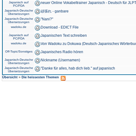
Japanisch auf
neuer Online Vokabeltrainer Japanisch - Deutsch für JLPT
PC/PDA
Japanisch-Deutsche
頑張れ - ganbare
Übersetzungen
Japanisch-Deutsche
"Nani?"
Übersetzungen
wadoku.de
Download - EDICT File
Japanisch auf
Japanischen Text schreiben
PC/PDA
wadoku.de
Von Wadoku zu Dokuwa (Deutsch-Japanisches Wörterbu
Off-Topic/Sonstiges
Japanisches Radio hören
Japanisch-Deutsche
Nickname (Usernamen)
Übersetzungen
Japanisch-Deutsche
"Danke für alles, hab dich lieb." auf japanisch
Übersetzungen
»
Übersicht
Die heissesten Themen