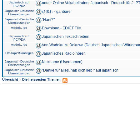
Japanisch auf
neuer Online Vokabeltrainer Japanisch - Deutsch für JLPT
PC/PDA
Japanisch-Deutsche
頑張れ - ganbare
Übersetzungen
Japanisch-Deutsche
"Nani?"
Übersetzungen
wadoku.de
Download - EDICT File
Japanisch auf
Japanischen Text schreiben
PC/PDA
wadoku.de
Von Wadoku zu Dokuwa (Deutsch-Japanisches Wörterbu
Off-Topic/Sonstiges
Japanisches Radio hören
Japanisch-Deutsche
Nickname (Usernamen)
Übersetzungen
Japanisch-Deutsche
"Danke für alles, hab dich lieb." auf japanisch
Übersetzungen
»
Übersicht
Die heissesten Themen