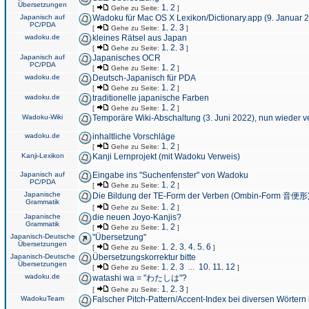
Übersetzungen
1
2
[
Gehe zu Seite:
,
]
Japanisch auf
Wadoku für Mac OS X Lexikon/Dictionary.app (9. Januar 
PC/PDA
1
2
3
[
Gehe zu Seite:
,
,
]
wadoku.de
kleines Rätsel aus Japan
1
2
3
[
Gehe zu Seite:
,
,
]
Japanisch auf
Japanisches OCR
PC/PDA
1
2
[
Gehe zu Seite:
,
]
wadoku.de
Deutsch-Japanisch für PDA
1
2
[
Gehe zu Seite:
,
]
wadoku.de
traditionelle japanische Farben
1
2
[
Gehe zu Seite:
,
]
Wadoku-Wiki
Temporäre Wiki-Abschaltung (3. Juni 2022), nun wieder v
wadoku.de
inhaltliche Vorschläge
1
2
[
Gehe zu Seite:
,
]
Kanji-Lexikon
Kanji Lernprojekt (mit Wadoku Verweis)
Japanisch auf
Eingabe ins "Suchenfenster" von Wadoku
PC/PDA
1
2
[
Gehe zu Seite:
,
]
Japanische
Die Bildung der TE-Form der Verben (Ombin-Form 音便形
Grammatik
1
2
[
Gehe zu Seite:
,
]
Japanische
die neuen Joyo-Kanjis?
Grammatik
1
2
[
Gehe zu Seite:
,
]
Japanisch-Deutsche
"Übersetzung"
Übersetzungen
1
2
3
4
5
6
[
Gehe zu Seite:
,
,
,
,
,
]
Japanisch-Deutsche
Übersetzungskorrektur bitte
Übersetzungen
1
2
3
10
11
12
[
Gehe zu Seite:
,
,
...
,
,
]
wadoku.de
watashi wa = "わたしは"?
1
2
3
[
Gehe zu Seite:
,
,
]
WadokuTeam
Falscher Pitch-Pattern/Accent-Index bei diversen Wörtern