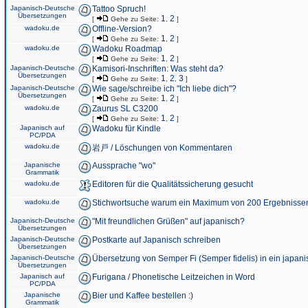
Japanisch-Deutsche
Tattoo Spruch!
Übersetzungen
1
2
[
Gehe zu Seite:
,
]
wadoku.de
Offline-Version?
1
2
[
Gehe zu Seite:
,
]
wadoku.de
Wadoku Roadmap
1
2
[
Gehe zu Seite:
,
]
Japanisch-Deutsche
Kamisori-Inschriften: Was steht da?
Übersetzungen
1
2
3
[
Gehe zu Seite:
,
,
]
Japanisch-Deutsche
Wie sage/schreibe ich "Ich liebe dich"?
Übersetzungen
1
2
[
Gehe zu Seite:
,
]
wadoku.de
Zaurus SL C3200
1
2
[
Gehe zu Seite:
,
]
Japanisch auf
Wadoku für Kindle
PC/PDA
wadoku.de
岩戸 / Löschungen von Kommentaren
Japanische
Aussprache "wo"
Grammatik
wadoku.de
Editoren für die Qualitätssicherung gesucht
wadoku.de
Stichwortsuche warum ein Maximum von 200 Ergebnisse
Japanisch-Deutsche
"Mit freundlichen Grüßen" auf japanisch?
Übersetzungen
Japanisch-Deutsche
Postkarte auf Japanisch schreiben
Übersetzungen
Japanisch-Deutsche
Übersetzung von Semper Fi (Semper fidelis) in ein japani
Übersetzungen
Japanisch auf
Furigana / Phonetische Leitzeichen in Word
PC/PDA
Japanische
Bier und Kaffee bestellen :)
Grammatik