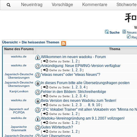
Neueintrag
Vorschläge
Kommentare
Stichworte
W
Suche
Neues
Reg
»
Übersicht
Die heissesten Themen
Name des Forums
Thema
wadoku.de
Willkommen im neuen wadoku - Forum
1
2
[
Gehe zu Seite:
,
]
wadoku.de
Ankündigung: Neue EPWING-Version verfügbar
1
2
3
[
Gehe zu Seite:
,
,
]
Japanisch-Deutsche
"etwas neues" oder "etwas Neues"?
Übersetzungen
Japanisch-Deutsche
In dieses Forum bitte alle Übersetzungsfragen posten
Übersetzungen
1
2
3
4
[
Gehe zu Seite:
,
,
,
]
Kanji-Lexikon
Fehler in den Bildern: Strichreihenfolge
1
2
3
4
[
Gehe zu Seite:
,
,
,
]
wadoku.de
Beta Version des neuen Wadoku zum Testen!
1
2
3
8
9
10
[
Gehe zu Seite:
,
,
...
,
,
]
Japanisch auf
"JFC Vokabel Trainer" mit allen Vokabeln von "Minna no 
PC/PDA
1
2
[
Gehe zu Seite:
,
]
wadoku.de
Wadoku-Vereinsgründung am 9.1.2007 vollzogen!
1
2
[
Gehe zu Seite:
,
]
Japanische
Gutes Wörterbuch?
Grammatik
1
2
[
Gehe zu Seite:
,
]
Japanisch-Deutsche
Satz Übersetzung