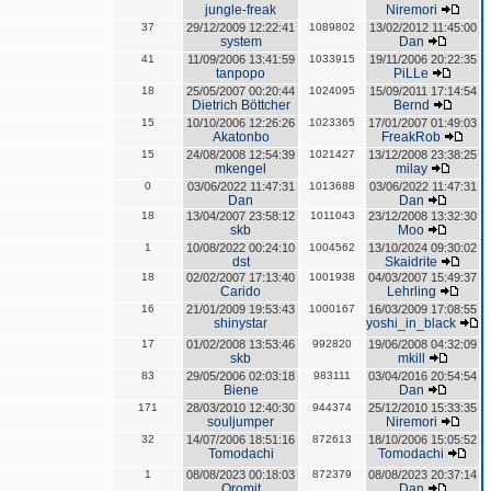
jungle-freak
Niremori
37
29/12/2009 12:22:41
1089802
13/02/2012 11:45:00
system
Dan
41
11/09/2006 13:41:59
1033915
19/11/2006 20:22:35
tanpopo
PiLLe
18
25/05/2007 00:20:44
1024095
15/09/2011 17:14:54
Dietrich Böttcher
Bernd
15
10/10/2006 12:26:26
1023365
17/01/2007 01:49:03
Akatonbo
FreakRob
15
24/08/2008 12:54:39
1021427
13/12/2008 23:38:25
mkengel
milay
0
03/06/2022 11:47:31
1013688
03/06/2022 11:47:31
Dan
Dan
18
13/04/2007 23:58:12
1011043
23/12/2008 13:32:30
skb
Moo
1
10/08/2022 00:24:10
1004562
13/10/2024 09:30:02
dst
Skaidrite
18
02/02/2007 17:13:40
1001938
04/03/2007 15:49:37
Carido
Lehrling
16
21/01/2009 19:53:43
1000167
16/03/2009 17:08:55
shinystar
yoshi_in_black
17
01/02/2008 13:53:46
992820
19/06/2008 04:32:09
skb
mkill
83
29/05/2006 02:03:18
983111
03/04/2016 20:54:54
Biene
Dan
171
28/03/2010 12:40:30
944374
25/12/2010 15:33:35
souljumper
Niremori
32
14/07/2006 18:51:16
872613
18/10/2006 15:05:52
Tomodachi
Tomodachi
1
08/08/2023 00:18:03
872379
08/08/2023 20:37:14
Oromit
Dan