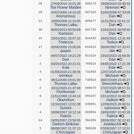
26
27/04/2010 23:01:26
848170
18/08/2010 03:48:33
The Flower Maiden
Niremori
28
24/07/2006 14:10:29
847325
21/02/2008 07:33:09
Anonymous
Dan
21
10/06/2006 11:15:05
845477
11/11/2012 16:41:12
Thomas Latka
Dan
39
06/03/2013 00:54:08
841733
12/02/2016 06:09:50
Kamisori
Dan
15
25/01/2011 20:07:15
816435
26/02/2011 12:31:49
Tristezza
Todius
17
20/06/2006 23:05:04
816410
26/04/2007 07:32:47
gegee
skb
2
04/07/2022 19:21:29
813124
23/02/2023 16:58:56
Dan
Dan
2
03/05/2022 20:31:51
765024
04/05/2022 17:21:38
Este
Este
3
01/09/2019 21:38:35
731653
12/07/2025 09:22:53
b4mbus
Michaelr
6
09/11/2006 03:01:40
730816
26/07/2009 15:45:27
Thomas Latka
ShinichiHara
2
19/11/2020 21:37:08
666670
17/07/2025 08:57:31
Floriboman
Michaelr
9
12/01/2008 13:44:14
655237
02/12/2012 16:00:59
OkamiKun
olafson
2
12/10/2022 13:01:38
635651
12/09/2025 20:06:51
Sumire
suboceva
4
18/06/2007 19:12:14
603934
19/06/2007 10:43:26
Patrick
Patrick
14
24/05/2007 23:58:05
594359
28/06/2007 00:12:42
Dietrich Böttcher
Julietta169
5
06/08/2007 21:37:13
588168
07/08/2007 17:13:51
ChrisJapan
ChrisJapan