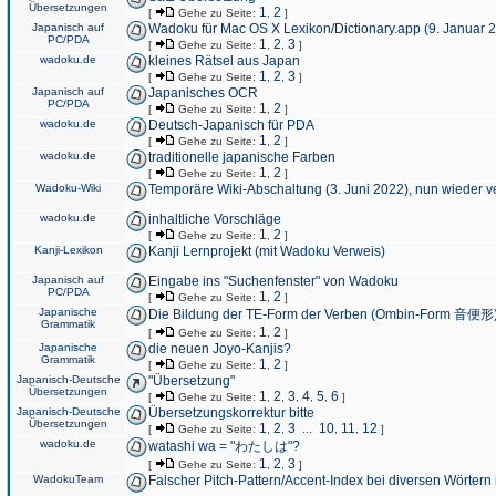
Übersetzungen
1
2
[
Gehe zu Seite:
,
]
Japanisch auf
Wadoku für Mac OS X Lexikon/Dictionary.app (9. Januar 
PC/PDA
1
2
3
[
Gehe zu Seite:
,
,
]
wadoku.de
kleines Rätsel aus Japan
1
2
3
[
Gehe zu Seite:
,
,
]
Japanisch auf
Japanisches OCR
PC/PDA
1
2
[
Gehe zu Seite:
,
]
wadoku.de
Deutsch-Japanisch für PDA
1
2
[
Gehe zu Seite:
,
]
wadoku.de
traditionelle japanische Farben
1
2
[
Gehe zu Seite:
,
]
Wadoku-Wiki
Temporäre Wiki-Abschaltung (3. Juni 2022), nun wieder v
wadoku.de
inhaltliche Vorschläge
1
2
[
Gehe zu Seite:
,
]
Kanji-Lexikon
Kanji Lernprojekt (mit Wadoku Verweis)
Japanisch auf
Eingabe ins "Suchenfenster" von Wadoku
PC/PDA
1
2
[
Gehe zu Seite:
,
]
Japanische
Die Bildung der TE-Form der Verben (Ombin-Form 音便形
Grammatik
1
2
[
Gehe zu Seite:
,
]
Japanische
die neuen Joyo-Kanjis?
Grammatik
1
2
[
Gehe zu Seite:
,
]
Japanisch-Deutsche
"Übersetzung"
Übersetzungen
1
2
3
4
5
6
[
Gehe zu Seite:
,
,
,
,
,
]
Japanisch-Deutsche
Übersetzungskorrektur bitte
Übersetzungen
1
2
3
10
11
12
[
Gehe zu Seite:
,
,
...
,
,
]
wadoku.de
watashi wa = "わたしは"?
1
2
3
[
Gehe zu Seite:
,
,
]
WadokuTeam
Falscher Pitch-Pattern/Accent-Index bei diversen Wörtern