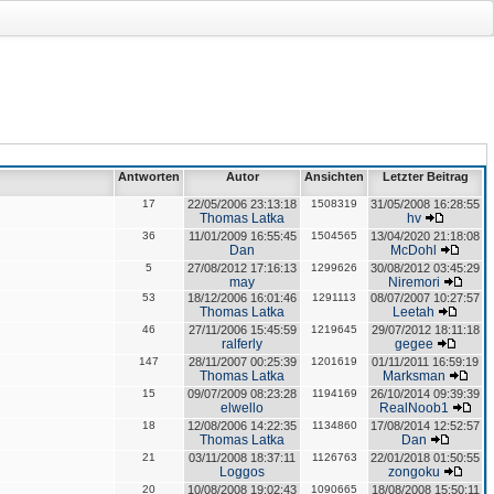
Antworten
Autor
Ansichten
Letzter Beitrag
17
22/05/2006 23:13:18
1508319
31/05/2008 16:28:55
Thomas Latka
hv
36
11/01/2009 16:55:45
1504565
13/04/2020 21:18:08
Dan
McDohl
5
27/08/2012 17:16:13
1299626
30/08/2012 03:45:29
may
Niremori
53
18/12/2006 16:01:46
1291113
08/07/2007 10:27:57
Thomas Latka
Leetah
46
27/11/2006 15:45:59
1219645
29/07/2012 18:11:18
ralferly
gegee
147
28/11/2007 00:25:39
1201619
01/11/2011 16:59:19
Thomas Latka
Marksman
15
09/07/2009 08:23:28
1194169
26/10/2014 09:39:39
elwello
RealNoob1
18
12/08/2006 14:22:35
1134860
17/08/2014 12:52:57
Thomas Latka
Dan
21
03/11/2008 18:37:11
1126763
22/01/2018 01:50:55
Loggos
zongoku
20
10/08/2008 19:02:43
1090665
18/08/2008 15:50:11