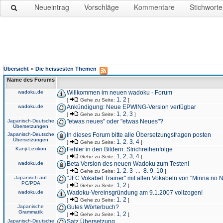
Neueintrag
Vorschläge
Kommentare
Stichworte
»
Übersicht
Die heissesten Themen
Name des Forums
wadoku.de
Willkommen im neuen wadoku - Forum
1
2
[
Gehe zu Seite:
,
]
wadoku.de
Ankündigung: Neue EPWING-Version verfügbar
1
2
3
[
Gehe zu Seite:
,
,
]
Japanisch-Deutsche
"etwas neues" oder "etwas Neues"?
Übersetzungen
Japanisch-Deutsche
In dieses Forum bitte alle Übersetzungsfragen posten
Übersetzungen
1
2
3
4
[
Gehe zu Seite:
,
,
,
]
Kanji-Lexikon
Fehler in den Bildern: Strichreihenfolge
1
2
3
4
[
Gehe zu Seite:
,
,
,
]
wadoku.de
Beta Version des neuen Wadoku zum Testen!
1
2
3
8
9
10
[
Gehe zu Seite:
,
,
...
,
,
]
Japanisch auf
"JFC Vokabel Trainer" mit allen Vokabeln von "Minna no 
PC/PDA
1
2
[
Gehe zu Seite:
,
]
wadoku.de
Wadoku-Vereinsgründung am 9.1.2007 vollzogen!
1
2
[
Gehe zu Seite:
,
]
Japanische
Gutes Wörterbuch?
Grammatik
1
2
[
Gehe zu Seite:
,
]
Japanisch-Deutsche
Satz Übersetzung