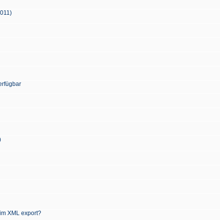
2011)
erfügbar
)
 im XML export?