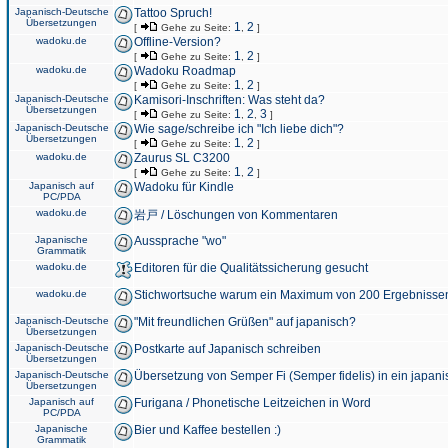
Japanisch-Deutsche
Tattoo Spruch!
Übersetzungen
1
2
[
Gehe zu Seite:
,
]
wadoku.de
Offline-Version?
1
2
[
Gehe zu Seite:
,
]
wadoku.de
Wadoku Roadmap
1
2
[
Gehe zu Seite:
,
]
Japanisch-Deutsche
Kamisori-Inschriften: Was steht da?
Übersetzungen
1
2
3
[
Gehe zu Seite:
,
,
]
Japanisch-Deutsche
Wie sage/schreibe ich "Ich liebe dich"?
Übersetzungen
1
2
[
Gehe zu Seite:
,
]
wadoku.de
Zaurus SL C3200
1
2
[
Gehe zu Seite:
,
]
Japanisch auf
Wadoku für Kindle
PC/PDA
wadoku.de
岩戸 / Löschungen von Kommentaren
Japanische
Aussprache "wo"
Grammatik
wadoku.de
Editoren für die Qualitätssicherung gesucht
wadoku.de
Stichwortsuche warum ein Maximum von 200 Ergebnisse
Japanisch-Deutsche
"Mit freundlichen Grüßen" auf japanisch?
Übersetzungen
Japanisch-Deutsche
Postkarte auf Japanisch schreiben
Übersetzungen
Japanisch-Deutsche
Übersetzung von Semper Fi (Semper fidelis) in ein japani
Übersetzungen
Japanisch auf
Furigana / Phonetische Leitzeichen in Word
PC/PDA
Japanische
Bier und Kaffee bestellen :)
Grammatik