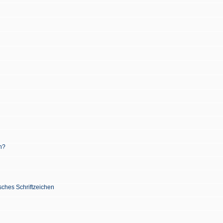
n?
sches Schriftzeichen