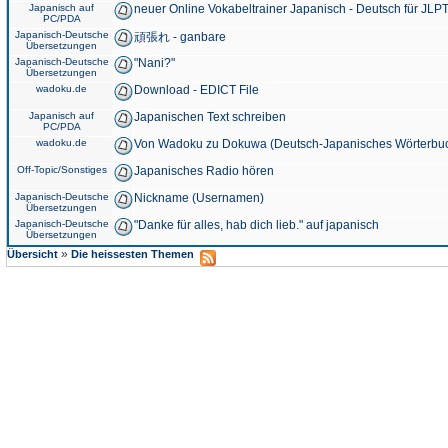
Japanisch auf
neuer Online Vokabeltrainer Japanisch - Deutsch für JLPT
PC/PDA
Japanisch-Deutsche
頑張れ - ganbare
Übersetzungen
Japanisch-Deutsche
"Nani?"
Übersetzungen
wadoku.de
Download - EDICT File
Japanisch auf
Japanischen Text schreiben
PC/PDA
wadoku.de
Von Wadoku zu Dokuwa (Deutsch-Japanisches Wörterbu
Off-Topic/Sonstiges
Japanisches Radio hören
Japanisch-Deutsche
Nickname (Usernamen)
Übersetzungen
Japanisch-Deutsche
"Danke für alles, hab dich lieb." auf japanisch
Übersetzungen
»
Übersicht
Die heissesten Themen