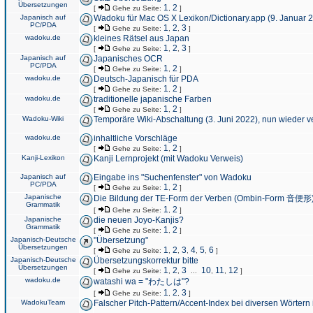
Übersetzungen
1
2
[
Gehe zu Seite:
,
]
Japanisch auf
Wadoku für Mac OS X Lexikon/Dictionary.app (9. Januar 
PC/PDA
1
2
3
[
Gehe zu Seite:
,
,
]
wadoku.de
kleines Rätsel aus Japan
1
2
3
[
Gehe zu Seite:
,
,
]
Japanisch auf
Japanisches OCR
PC/PDA
1
2
[
Gehe zu Seite:
,
]
wadoku.de
Deutsch-Japanisch für PDA
1
2
[
Gehe zu Seite:
,
]
wadoku.de
traditionelle japanische Farben
1
2
[
Gehe zu Seite:
,
]
Wadoku-Wiki
Temporäre Wiki-Abschaltung (3. Juni 2022), nun wieder v
wadoku.de
inhaltliche Vorschläge
1
2
[
Gehe zu Seite:
,
]
Kanji-Lexikon
Kanji Lernprojekt (mit Wadoku Verweis)
Japanisch auf
Eingabe ins "Suchenfenster" von Wadoku
PC/PDA
1
2
[
Gehe zu Seite:
,
]
Japanische
Die Bildung der TE-Form der Verben (Ombin-Form 音便形
Grammatik
1
2
[
Gehe zu Seite:
,
]
Japanische
die neuen Joyo-Kanjis?
Grammatik
1
2
[
Gehe zu Seite:
,
]
Japanisch-Deutsche
"Übersetzung"
Übersetzungen
1
2
3
4
5
6
[
Gehe zu Seite:
,
,
,
,
,
]
Japanisch-Deutsche
Übersetzungskorrektur bitte
Übersetzungen
1
2
3
10
11
12
[
Gehe zu Seite:
,
,
...
,
,
]
wadoku.de
watashi wa = "わたしは"?
1
2
3
[
Gehe zu Seite:
,
,
]
WadokuTeam
Falscher Pitch-Pattern/Accent-Index bei diversen Wörtern