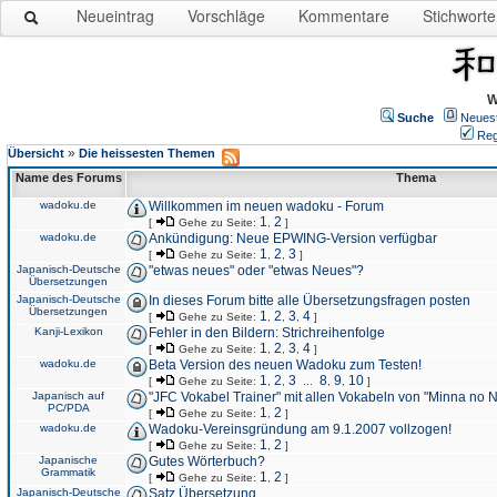
Neueintrag
Vorschläge
Kommentare
Stichworte
W
Suche
Neues
Reg
»
Übersicht
Die heissesten Themen
Name des Forums
Thema
wadoku.de
Willkommen im neuen wadoku - Forum
1
2
[
Gehe zu Seite:
,
]
wadoku.de
Ankündigung: Neue EPWING-Version verfügbar
1
2
3
[
Gehe zu Seite:
,
,
]
Japanisch-Deutsche
"etwas neues" oder "etwas Neues"?
Übersetzungen
Japanisch-Deutsche
In dieses Forum bitte alle Übersetzungsfragen posten
Übersetzungen
1
2
3
4
[
Gehe zu Seite:
,
,
,
]
Kanji-Lexikon
Fehler in den Bildern: Strichreihenfolge
1
2
3
4
[
Gehe zu Seite:
,
,
,
]
wadoku.de
Beta Version des neuen Wadoku zum Testen!
1
2
3
8
9
10
[
Gehe zu Seite:
,
,
...
,
,
]
Japanisch auf
"JFC Vokabel Trainer" mit allen Vokabeln von "Minna no 
PC/PDA
1
2
[
Gehe zu Seite:
,
]
wadoku.de
Wadoku-Vereinsgründung am 9.1.2007 vollzogen!
1
2
[
Gehe zu Seite:
,
]
Japanische
Gutes Wörterbuch?
Grammatik
1
2
[
Gehe zu Seite:
,
]
Japanisch-Deutsche
Satz Übersetzung