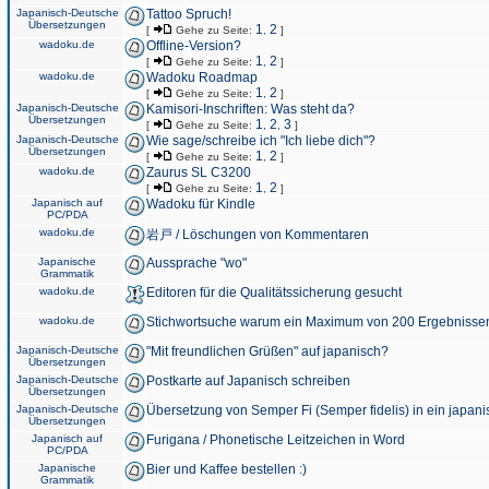
Japanisch-Deutsche
Tattoo Spruch!
Übersetzungen
1
2
[
Gehe zu Seite:
,
]
wadoku.de
Offline-Version?
1
2
[
Gehe zu Seite:
,
]
wadoku.de
Wadoku Roadmap
1
2
[
Gehe zu Seite:
,
]
Japanisch-Deutsche
Kamisori-Inschriften: Was steht da?
Übersetzungen
1
2
3
[
Gehe zu Seite:
,
,
]
Japanisch-Deutsche
Wie sage/schreibe ich "Ich liebe dich"?
Übersetzungen
1
2
[
Gehe zu Seite:
,
]
wadoku.de
Zaurus SL C3200
1
2
[
Gehe zu Seite:
,
]
Japanisch auf
Wadoku für Kindle
PC/PDA
wadoku.de
岩戸 / Löschungen von Kommentaren
Japanische
Aussprache "wo"
Grammatik
wadoku.de
Editoren für die Qualitätssicherung gesucht
wadoku.de
Stichwortsuche warum ein Maximum von 200 Ergebnisse
Japanisch-Deutsche
"Mit freundlichen Grüßen" auf japanisch?
Übersetzungen
Japanisch-Deutsche
Postkarte auf Japanisch schreiben
Übersetzungen
Japanisch-Deutsche
Übersetzung von Semper Fi (Semper fidelis) in ein japani
Übersetzungen
Japanisch auf
Furigana / Phonetische Leitzeichen in Word
PC/PDA
Japanische
Bier und Kaffee bestellen :)
Grammatik