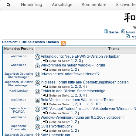
Neueintrag
Vorschläge
Kommentare
Stichworte
W
Suche
Neues
Reg
»
Übersicht
Die heissesten Themen
Name des Forums
Thema
wadoku.de
Ankündigung: Neue EPWING-Version verfügbar
1
2
3
[
Gehe zu Seite:
,
,
]
wadoku.de
Willkommen im neuen wadoku - Forum
1
2
[
Gehe zu Seite:
,
]
Japanisch-Deutsche
"etwas neues" oder "etwas Neues"?
Übersetzungen
Japanisch-Deutsche
In dieses Forum bitte alle Übersetzungsfragen posten
Übersetzungen
1
2
3
4
[
Gehe zu Seite:
,
,
,
]
Kanji-Lexikon
Fehler in den Bildern: Strichreihenfolge
1
2
3
4
[
Gehe zu Seite:
,
,
,
]
wadoku.de
Beta Version des neuen Wadoku zum Testen!
1
2
3
8
9
10
[
Gehe zu Seite:
,
,
...
,
,
]
Japanisch auf
"JFC Vokabel Trainer" mit allen Vokabeln von "Minna no 
PC/PDA
1
2
[
Gehe zu Seite:
,
]
wadoku.de
Wadoku-Vereinsgründung am 9.1.2007 vollzogen!
1
2
[
Gehe zu Seite:
,
]
Japanische
Gutes Wörterbuch?
Grammatik
1
2
[
Gehe zu Seite:
,
]
Japanisch-Deutsche
Satz Übersetzung