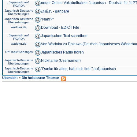
Japanisch auf
neuer Online Vokabeltrainer Japanisch - Deutsch für JLPT
PC/PDA
Japanisch-Deutsche
頑張れ - ganbare
Übersetzungen
Japanisch-Deutsche
"Nani?"
Übersetzungen
wadoku.de
Download - EDICT File
Japanisch auf
Japanischen Text schreiben
PC/PDA
wadoku.de
Von Wadoku zu Dokuwa (Deutsch-Japanisches Wörterbu
Off-Topic/Sonstiges
Japanisches Radio hören
Japanisch-Deutsche
Nickname (Usernamen)
Übersetzungen
Japanisch-Deutsche
"Danke für alles, hab dich lieb." auf japanisch
Übersetzungen
»
Übersicht
Die heissesten Themen