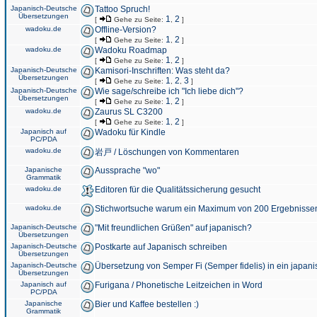
Japanisch-Deutsche
Tattoo Spruch!
Übersetzungen
1
2
[
Gehe zu Seite:
,
]
wadoku.de
Offline-Version?
1
2
[
Gehe zu Seite:
,
]
wadoku.de
Wadoku Roadmap
1
2
[
Gehe zu Seite:
,
]
Japanisch-Deutsche
Kamisori-Inschriften: Was steht da?
Übersetzungen
1
2
3
[
Gehe zu Seite:
,
,
]
Japanisch-Deutsche
Wie sage/schreibe ich "Ich liebe dich"?
Übersetzungen
1
2
[
Gehe zu Seite:
,
]
wadoku.de
Zaurus SL C3200
1
2
[
Gehe zu Seite:
,
]
Japanisch auf
Wadoku für Kindle
PC/PDA
wadoku.de
岩戸 / Löschungen von Kommentaren
Japanische
Aussprache "wo"
Grammatik
wadoku.de
Editoren für die Qualitätssicherung gesucht
wadoku.de
Stichwortsuche warum ein Maximum von 200 Ergebnisse
Japanisch-Deutsche
"Mit freundlichen Grüßen" auf japanisch?
Übersetzungen
Japanisch-Deutsche
Postkarte auf Japanisch schreiben
Übersetzungen
Japanisch-Deutsche
Übersetzung von Semper Fi (Semper fidelis) in ein japani
Übersetzungen
Japanisch auf
Furigana / Phonetische Leitzeichen in Word
PC/PDA
Japanische
Bier und Kaffee bestellen :)
Grammatik