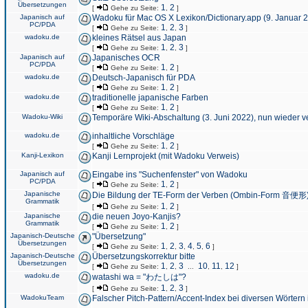
Übersetzungen
1
2
[
Gehe zu Seite:
,
]
Japanisch auf
Wadoku für Mac OS X Lexikon/Dictionary.app (9. Januar 
PC/PDA
1
2
3
[
Gehe zu Seite:
,
,
]
wadoku.de
kleines Rätsel aus Japan
1
2
3
[
Gehe zu Seite:
,
,
]
Japanisch auf
Japanisches OCR
PC/PDA
1
2
[
Gehe zu Seite:
,
]
wadoku.de
Deutsch-Japanisch für PDA
1
2
[
Gehe zu Seite:
,
]
wadoku.de
traditionelle japanische Farben
1
2
[
Gehe zu Seite:
,
]
Wadoku-Wiki
Temporäre Wiki-Abschaltung (3. Juni 2022), nun wieder v
wadoku.de
inhaltliche Vorschläge
1
2
[
Gehe zu Seite:
,
]
Kanji-Lexikon
Kanji Lernprojekt (mit Wadoku Verweis)
Japanisch auf
Eingabe ins "Suchenfenster" von Wadoku
PC/PDA
1
2
[
Gehe zu Seite:
,
]
Japanische
Die Bildung der TE-Form der Verben (Ombin-Form 音便形
Grammatik
1
2
[
Gehe zu Seite:
,
]
Japanische
die neuen Joyo-Kanjis?
Grammatik
1
2
[
Gehe zu Seite:
,
]
Japanisch-Deutsche
"Übersetzung"
Übersetzungen
1
2
3
4
5
6
[
Gehe zu Seite:
,
,
,
,
,
]
Japanisch-Deutsche
Übersetzungskorrektur bitte
Übersetzungen
1
2
3
10
11
12
[
Gehe zu Seite:
,
,
...
,
,
]
wadoku.de
watashi wa = "わたしは"?
1
2
3
[
Gehe zu Seite:
,
,
]
WadokuTeam
Falscher Pitch-Pattern/Accent-Index bei diversen Wörtern