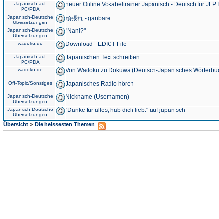
Japanisch auf
neuer Online Vokabeltrainer Japanisch - Deutsch für JLPT
PC/PDA
Japanisch-Deutsche
頑張れ - ganbare
Übersetzungen
Japanisch-Deutsche
"Nani?"
Übersetzungen
wadoku.de
Download - EDICT File
Japanisch auf
Japanischen Text schreiben
PC/PDA
wadoku.de
Von Wadoku zu Dokuwa (Deutsch-Japanisches Wörterbu
Off-Topic/Sonstiges
Japanisches Radio hören
Japanisch-Deutsche
Nickname (Usernamen)
Übersetzungen
Japanisch-Deutsche
"Danke für alles, hab dich lieb." auf japanisch
Übersetzungen
»
Übersicht
Die heissesten Themen