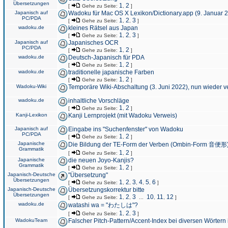
Übersetzungen
1
2
[
Gehe zu Seite:
,
]
Japanisch auf
Wadoku für Mac OS X Lexikon/Dictionary.app (9. Januar 
PC/PDA
1
2
3
[
Gehe zu Seite:
,
,
]
wadoku.de
kleines Rätsel aus Japan
1
2
3
[
Gehe zu Seite:
,
,
]
Japanisch auf
Japanisches OCR
PC/PDA
1
2
[
Gehe zu Seite:
,
]
wadoku.de
Deutsch-Japanisch für PDA
1
2
[
Gehe zu Seite:
,
]
wadoku.de
traditionelle japanische Farben
1
2
[
Gehe zu Seite:
,
]
Wadoku-Wiki
Temporäre Wiki-Abschaltung (3. Juni 2022), nun wieder v
wadoku.de
inhaltliche Vorschläge
1
2
[
Gehe zu Seite:
,
]
Kanji-Lexikon
Kanji Lernprojekt (mit Wadoku Verweis)
Japanisch auf
Eingabe ins "Suchenfenster" von Wadoku
PC/PDA
1
2
[
Gehe zu Seite:
,
]
Japanische
Die Bildung der TE-Form der Verben (Ombin-Form 音便形
Grammatik
1
2
[
Gehe zu Seite:
,
]
Japanische
die neuen Joyo-Kanjis?
Grammatik
1
2
[
Gehe zu Seite:
,
]
Japanisch-Deutsche
"Übersetzung"
Übersetzungen
1
2
3
4
5
6
[
Gehe zu Seite:
,
,
,
,
,
]
Japanisch-Deutsche
Übersetzungskorrektur bitte
Übersetzungen
1
2
3
10
11
12
[
Gehe zu Seite:
,
,
...
,
,
]
wadoku.de
watashi wa = "わたしは"?
1
2
3
[
Gehe zu Seite:
,
,
]
WadokuTeam
Falscher Pitch-Pattern/Accent-Index bei diversen Wörtern