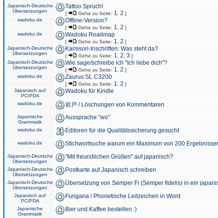
Japanisch-Deutsche
Tattoo Spruch!
Übersetzungen
1
2
[
Gehe zu Seite:
,
]
wadoku.de
Offline-Version?
1
2
[
Gehe zu Seite:
,
]
wadoku.de
Wadoku Roadmap
1
2
[
Gehe zu Seite:
,
]
Japanisch-Deutsche
Kamisori-Inschriften: Was steht da?
Übersetzungen
1
2
3
[
Gehe zu Seite:
,
,
]
Japanisch-Deutsche
Wie sage/schreibe ich "Ich liebe dich"?
Übersetzungen
1
2
[
Gehe zu Seite:
,
]
wadoku.de
Zaurus SL C3200
1
2
[
Gehe zu Seite:
,
]
Japanisch auf
Wadoku für Kindle
PC/PDA
wadoku.de
岩戸 / Löschungen von Kommentaren
Japanische
Aussprache "wo"
Grammatik
wadoku.de
Editoren für die Qualitätssicherung gesucht
wadoku.de
Stichwortsuche warum ein Maximum von 200 Ergebnisse
Japanisch-Deutsche
"Mit freundlichen Grüßen" auf japanisch?
Übersetzungen
Japanisch-Deutsche
Postkarte auf Japanisch schreiben
Übersetzungen
Japanisch-Deutsche
Übersetzung von Semper Fi (Semper fidelis) in ein japani
Übersetzungen
Japanisch auf
Furigana / Phonetische Leitzeichen in Word
PC/PDA
Japanische
Bier und Kaffee bestellen :)
Grammatik