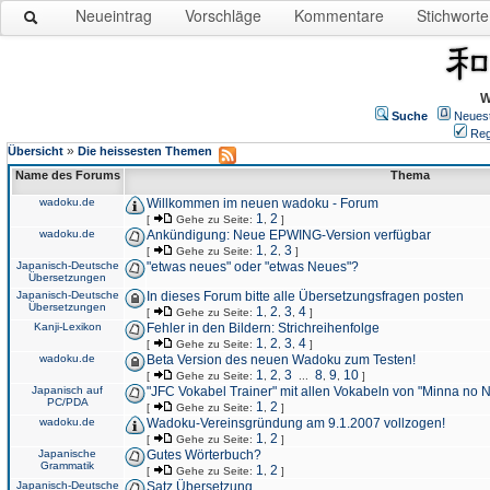
Neueintrag
Vorschläge
Kommentare
Stichworte
W
Suche
Neues
Reg
»
Übersicht
Die heissesten Themen
Name des Forums
Thema
wadoku.de
Willkommen im neuen wadoku - Forum
1
2
[
Gehe zu Seite:
,
]
wadoku.de
Ankündigung: Neue EPWING-Version verfügbar
1
2
3
[
Gehe zu Seite:
,
,
]
Japanisch-Deutsche
"etwas neues" oder "etwas Neues"?
Übersetzungen
Japanisch-Deutsche
In dieses Forum bitte alle Übersetzungsfragen posten
Übersetzungen
1
2
3
4
[
Gehe zu Seite:
,
,
,
]
Kanji-Lexikon
Fehler in den Bildern: Strichreihenfolge
1
2
3
4
[
Gehe zu Seite:
,
,
,
]
wadoku.de
Beta Version des neuen Wadoku zum Testen!
1
2
3
8
9
10
[
Gehe zu Seite:
,
,
...
,
,
]
Japanisch auf
"JFC Vokabel Trainer" mit allen Vokabeln von "Minna no 
PC/PDA
1
2
[
Gehe zu Seite:
,
]
wadoku.de
Wadoku-Vereinsgründung am 9.1.2007 vollzogen!
1
2
[
Gehe zu Seite:
,
]
Japanische
Gutes Wörterbuch?
Grammatik
1
2
[
Gehe zu Seite:
,
]
Japanisch-Deutsche
Satz Übersetzung