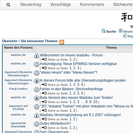
Neueintrag
Vorschläge
Kommentare
Stichworte
W
Suche
Neues
Reg
»
Übersicht
Die heissesten Themen
Name des Forums
Thema
wadoku.de
Willkommen im neuen wadoku - Forum
1
2
[
Gehe zu Seite:
,
]
wadoku.de
Ankündigung: Neue EPWING-Version verfügbar
1
2
3
[
Gehe zu Seite:
,
,
]
Japanisch-Deutsche
"etwas neues" oder "etwas Neues"?
Übersetzungen
Japanisch-Deutsche
In dieses Forum bitte alle Übersetzungsfragen posten
Übersetzungen
1
2
3
4
[
Gehe zu Seite:
,
,
,
]
Kanji-Lexikon
Fehler in den Bildern: Strichreihenfolge
1
2
3
4
[
Gehe zu Seite:
,
,
,
]
wadoku.de
Beta Version des neuen Wadoku zum Testen!
1
2
3
8
9
10
[
Gehe zu Seite:
,
,
...
,
,
]
Japanisch auf
"JFC Vokabel Trainer" mit allen Vokabeln von "Minna no 
PC/PDA
1
2
[
Gehe zu Seite:
,
]
wadoku.de
Wadoku-Vereinsgründung am 9.1.2007 vollzogen!
1
2
[
Gehe zu Seite:
,
]
Japanische
Gutes Wörterbuch?
Grammatik
1
2
[
Gehe zu Seite:
,
]
Japanisch-Deutsche
Satz Übersetzung