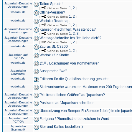
Japanisch-Deutsche
Tattoo Spruch!
Übersetzungen
1
2
[
Gehe zu Seite:
,
]
wadoku.de
Offline-Version?
1
2
[
Gehe zu Seite:
,
]
wadoku.de
Wadoku Roadmap
1
2
[
Gehe zu Seite:
,
]
Japanisch-Deutsche
Kamisori-Inschriften: Was steht da?
Übersetzungen
1
2
3
[
Gehe zu Seite:
,
,
]
Japanisch-Deutsche
Wie sage/schreibe ich "Ich liebe dich"?
Übersetzungen
1
2
[
Gehe zu Seite:
,
]
wadoku.de
Zaurus SL C3200
1
2
[
Gehe zu Seite:
,
]
Japanisch auf
Wadoku für Kindle
PC/PDA
wadoku.de
岩戸 / Löschungen von Kommentaren
Japanische
Aussprache "wo"
Grammatik
wadoku.de
Editoren für die Qualitätssicherung gesucht
wadoku.de
Stichwortsuche warum ein Maximum von 200 Ergebnisse
Japanisch-Deutsche
"Mit freundlichen Grüßen" auf japanisch?
Übersetzungen
Japanisch-Deutsche
Postkarte auf Japanisch schreiben
Übersetzungen
Japanisch-Deutsche
Übersetzung von Semper Fi (Semper fidelis) in ein japani
Übersetzungen
Japanisch auf
Furigana / Phonetische Leitzeichen in Word
PC/PDA
Japanische
Bier und Kaffee bestellen :)
Grammatik