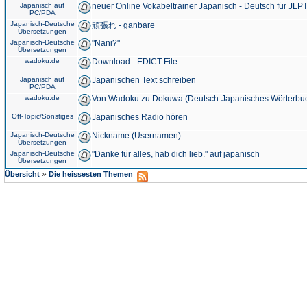
Japanisch auf
neuer Online Vokabeltrainer Japanisch - Deutsch für JLPT
PC/PDA
Japanisch-Deutsche
頑張れ - ganbare
Übersetzungen
Japanisch-Deutsche
"Nani?"
Übersetzungen
wadoku.de
Download - EDICT File
Japanisch auf
Japanischen Text schreiben
PC/PDA
wadoku.de
Von Wadoku zu Dokuwa (Deutsch-Japanisches Wörterbu
Off-Topic/Sonstiges
Japanisches Radio hören
Japanisch-Deutsche
Nickname (Usernamen)
Übersetzungen
Japanisch-Deutsche
"Danke für alles, hab dich lieb." auf japanisch
Übersetzungen
»
Übersicht
Die heissesten Themen