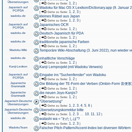
Übersetzungen
1
2
[
Gehe zu Seite:
,
]
Japanisch auf
Wadoku für Mac OS X Lexikon/Dictionary.app (9. Januar 
PC/PDA
1
2
3
[
Gehe zu Seite:
,
,
]
wadoku.de
kleines Rätsel aus Japan
1
2
3
[
Gehe zu Seite:
,
,
]
Japanisch auf
Japanisches OCR
PC/PDA
1
2
[
Gehe zu Seite:
,
]
wadoku.de
Deutsch-Japanisch für PDA
1
2
[
Gehe zu Seite:
,
]
wadoku.de
traditionelle japanische Farben
1
2
[
Gehe zu Seite:
,
]
Wadoku-Wiki
Temporäre Wiki-Abschaltung (3. Juni 2022), nun wieder v
wadoku.de
inhaltliche Vorschläge
1
2
[
Gehe zu Seite:
,
]
Kanji-Lexikon
Kanji Lernprojekt (mit Wadoku Verweis)
Japanisch auf
Eingabe ins "Suchenfenster" von Wadoku
PC/PDA
1
2
[
Gehe zu Seite:
,
]
Japanische
Die Bildung der TE-Form der Verben (Ombin-Form 音便形
Grammatik
1
2
[
Gehe zu Seite:
,
]
Japanische
die neuen Joyo-Kanjis?
Grammatik
1
2
[
Gehe zu Seite:
,
]
Japanisch-Deutsche
"Übersetzung"
Übersetzungen
1
2
3
4
5
6
[
Gehe zu Seite:
,
,
,
,
,
]
Japanisch-Deutsche
Übersetzungskorrektur bitte
Übersetzungen
1
2
3
10
11
12
[
Gehe zu Seite:
,
,
...
,
,
]
wadoku.de
watashi wa = "わたしは"?
1
2
3
[
Gehe zu Seite:
,
,
]
WadokuTeam
Falscher Pitch-Pattern/Accent-Index bei diversen Wörtern