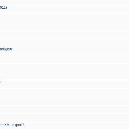
2011)
erfügbar
)
 im XML export?