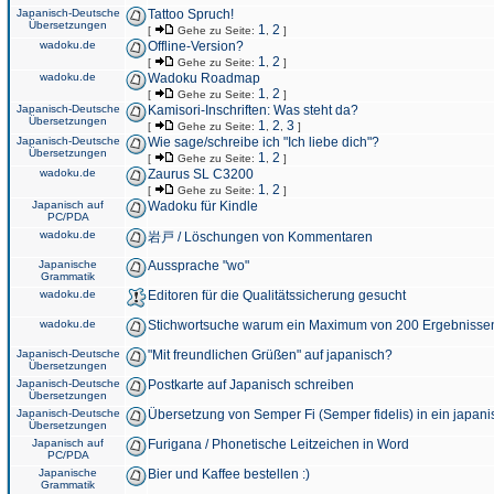
Japanisch-Deutsche
Tattoo Spruch!
Übersetzungen
1
2
[
Gehe zu Seite:
,
]
wadoku.de
Offline-Version?
1
2
[
Gehe zu Seite:
,
]
wadoku.de
Wadoku Roadmap
1
2
[
Gehe zu Seite:
,
]
Japanisch-Deutsche
Kamisori-Inschriften: Was steht da?
Übersetzungen
1
2
3
[
Gehe zu Seite:
,
,
]
Japanisch-Deutsche
Wie sage/schreibe ich "Ich liebe dich"?
Übersetzungen
1
2
[
Gehe zu Seite:
,
]
wadoku.de
Zaurus SL C3200
1
2
[
Gehe zu Seite:
,
]
Japanisch auf
Wadoku für Kindle
PC/PDA
wadoku.de
岩戸 / Löschungen von Kommentaren
Japanische
Aussprache "wo"
Grammatik
wadoku.de
Editoren für die Qualitätssicherung gesucht
wadoku.de
Stichwortsuche warum ein Maximum von 200 Ergebnisse
Japanisch-Deutsche
"Mit freundlichen Grüßen" auf japanisch?
Übersetzungen
Japanisch-Deutsche
Postkarte auf Japanisch schreiben
Übersetzungen
Japanisch-Deutsche
Übersetzung von Semper Fi (Semper fidelis) in ein japani
Übersetzungen
Japanisch auf
Furigana / Phonetische Leitzeichen in Word
PC/PDA
Japanische
Bier und Kaffee bestellen :)
Grammatik