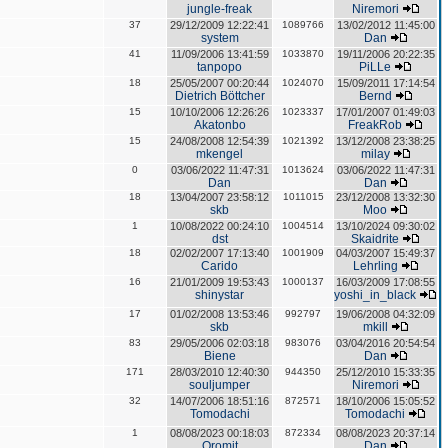
jungle-freak
Niremori
37
29/12/2009 12:22:41
1089766
13/02/2012 11:45:00
system
Dan
41
11/09/2006 13:41:59
1033870
19/11/2006 20:22:35
tanpopo
PiLLe
18
25/05/2007 00:20:44
1024070
15/09/2011 17:14:54
Dietrich Böttcher
Bernd
15
10/10/2006 12:26:26
1023337
17/01/2007 01:49:03
Akatonbo
FreakRob
15
24/08/2008 12:54:39
1021392
13/12/2008 23:38:25
mkengel
milay
0
03/06/2022 11:47:31
1013624
03/06/2022 11:47:31
Dan
Dan
18
13/04/2007 23:58:12
1011015
23/12/2008 13:32:30
skb
Moo
1
10/08/2022 00:24:10
1004514
13/10/2024 09:30:02
dst
Skaidrite
18
02/02/2007 17:13:40
1001909
04/03/2007 15:49:37
Carido
Lehrling
16
21/01/2009 19:53:43
1000137
16/03/2009 17:08:55
shinystar
yoshi_in_black
17
01/02/2008 13:53:46
992797
19/06/2008 04:32:09
skb
mkill
83
29/05/2006 02:03:18
983076
03/04/2016 20:54:54
Biene
Dan
171
28/03/2010 12:40:30
944350
25/12/2010 15:33:35
souljumper
Niremori
32
14/07/2006 18:51:16
872571
18/10/2006 15:05:52
Tomodachi
Tomodachi
1
08/08/2023 00:18:03
872334
08/08/2023 20:37:14
Oromit
Dan