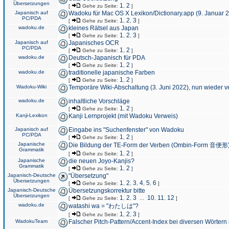
Übersetzungen
1
2
[
Gehe zu Seite:
,
]
Japanisch auf
Wadoku für Mac OS X Lexikon/Dictionary.app (9. Januar 
PC/PDA
1
2
3
[
Gehe zu Seite:
,
,
]
wadoku.de
kleines Rätsel aus Japan
1
2
3
[
Gehe zu Seite:
,
,
]
Japanisch auf
Japanisches OCR
PC/PDA
1
2
[
Gehe zu Seite:
,
]
wadoku.de
Deutsch-Japanisch für PDA
1
2
[
Gehe zu Seite:
,
]
wadoku.de
traditionelle japanische Farben
1
2
[
Gehe zu Seite:
,
]
Wadoku-Wiki
Temporäre Wiki-Abschaltung (3. Juni 2022), nun wieder v
wadoku.de
inhaltliche Vorschläge
1
2
[
Gehe zu Seite:
,
]
Kanji-Lexikon
Kanji Lernprojekt (mit Wadoku Verweis)
Japanisch auf
Eingabe ins "Suchenfenster" von Wadoku
PC/PDA
1
2
[
Gehe zu Seite:
,
]
Japanische
Die Bildung der TE-Form der Verben (Ombin-Form 音便形
Grammatik
1
2
[
Gehe zu Seite:
,
]
Japanische
die neuen Joyo-Kanjis?
Grammatik
1
2
[
Gehe zu Seite:
,
]
Japanisch-Deutsche
"Übersetzung"
Übersetzungen
1
2
3
4
5
6
[
Gehe zu Seite:
,
,
,
,
,
]
Japanisch-Deutsche
Übersetzungskorrektur bitte
Übersetzungen
1
2
3
10
11
12
[
Gehe zu Seite:
,
,
...
,
,
]
wadoku.de
watashi wa = "わたしは"?
1
2
3
[
Gehe zu Seite:
,
,
]
WadokuTeam
Falscher Pitch-Pattern/Accent-Index bei diversen Wörtern