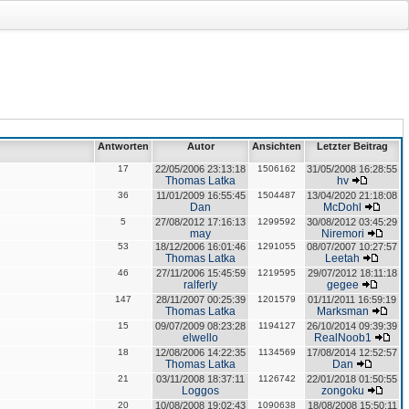
Antworten
Autor
Ansichten
Letzter Beitrag
17
22/05/2006 23:13:18
1506162
31/05/2008 16:28:55
Thomas Latka
hv
36
11/01/2009 16:55:45
1504487
13/04/2020 21:18:08
Dan
McDohl
5
27/08/2012 17:16:13
1299592
30/08/2012 03:45:29
may
Niremori
53
18/12/2006 16:01:46
1291055
08/07/2007 10:27:57
Thomas Latka
Leetah
46
27/11/2006 15:45:59
1219595
29/07/2012 18:11:18
ralferly
gegee
147
28/11/2007 00:25:39
1201579
01/11/2011 16:59:19
Thomas Latka
Marksman
15
09/07/2009 08:23:28
1194127
26/10/2014 09:39:39
elwello
RealNoob1
18
12/08/2006 14:22:35
1134569
17/08/2014 12:52:57
Thomas Latka
Dan
21
03/11/2008 18:37:11
1126742
22/01/2018 01:50:55
Loggos
zongoku
20
10/08/2008 19:02:43
1090638
18/08/2008 15:50:11