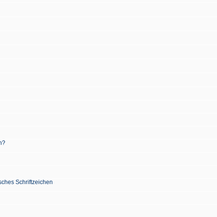
n?
sches Schriftzeichen