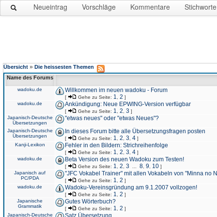
Neueintrag
Vorschläge
Kommentare
Stichworte
»
Übersicht
Die heissesten Themen
Name des Forums
wadoku.de
Willkommen im neuen wadoku - Forum
1
2
[
Gehe zu Seite:
,
]
wadoku.de
Ankündigung: Neue EPWING-Version verfügbar
1
2
3
[
Gehe zu Seite:
,
,
]
Japanisch-Deutsche
"etwas neues" oder "etwas Neues"?
Übersetzungen
Japanisch-Deutsche
In dieses Forum bitte alle Übersetzungsfragen posten
Übersetzungen
1
2
3
4
[
Gehe zu Seite:
,
,
,
]
Kanji-Lexikon
Fehler in den Bildern: Strichreihenfolge
1
2
3
4
[
Gehe zu Seite:
,
,
,
]
wadoku.de
Beta Version des neuen Wadoku zum Testen!
1
2
3
8
9
10
[
Gehe zu Seite:
,
,
...
,
,
]
Japanisch auf
"JFC Vokabel Trainer" mit allen Vokabeln von "Minna no 
PC/PDA
1
2
[
Gehe zu Seite:
,
]
wadoku.de
Wadoku-Vereinsgründung am 9.1.2007 vollzogen!
1
2
[
Gehe zu Seite:
,
]
Japanische
Gutes Wörterbuch?
Grammatik
1
2
[
Gehe zu Seite:
,
]
Japanisch-Deutsche
Satz Übersetzung