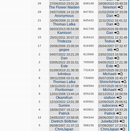
26
27/04/2010 23:01:26
848148
18/08/2010 03:48:33
The Flower Maiden
Niremori
28
24/07/2006 14:10:29
847301
21/02/2008 07:33:09
Anonymous
Dan
21
10/06/2006 11:15:05
845432
11/11/2012 16:41:12
Thomas Latka
Dan
39
06/03/2013 00:54:08
841709
12/02/2016 06:09:50
Kamisori
Dan
15
25/01/2011 20:07:15
816410
26/02/2011 12:31:49
Tristezza
Todius
17
20/06/2006 23:05:04
816385
26/04/2007 07:32:47
gegee
skb
2
04/07/2022 19:21:29
813086
23/02/2023 16:58:56
Dan
Dan
2
03/05/2022 20:31:51
765000
04/05/2022 17:21:38
Este
Este
3
01/09/2019 21:38:35
731619
12/07/2025 09:22:53
b4mbus
Michaelr
6
09/11/2006 03:01:40
730800
26/07/2009 15:45:27
Thomas Latka
ShinichiHara
2
19/11/2020 21:37:08
666594
17/07/2025 08:57:31
Floriboman
Michaelr
9
12/01/2008 13:44:14
655226
02/12/2012 16:00:59
OkamiKun
olafson
2
12/10/2022 13:01:38
635561
12/09/2025 20:06:51
Sumire
suboceva
4
18/06/2007 19:12:14
603921
19/06/2007 10:43:26
Patrick
Patrick
14
24/05/2007 23:58:05
594344
28/06/2007 00:12:42
Dietrich Böttcher
Julietta169
5
06/08/2007 21:37:13
588156
07/08/2007 17:13:51
ChrisJapan
ChrisJapan