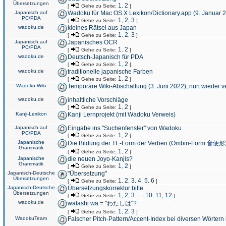
Übersetzungen
1
2
[
Gehe zu Seite:
,
]
Japanisch auf
Wadoku für Mac OS X Lexikon/Dictionary.app (9. Januar 
PC/PDA
1
2
3
[
Gehe zu Seite:
,
,
]
wadoku.de
kleines Rätsel aus Japan
1
2
3
[
Gehe zu Seite:
,
,
]
Japanisch auf
Japanisches OCR
PC/PDA
1
2
[
Gehe zu Seite:
,
]
wadoku.de
Deutsch-Japanisch für PDA
1
2
[
Gehe zu Seite:
,
]
wadoku.de
traditionelle japanische Farben
1
2
[
Gehe zu Seite:
,
]
Wadoku-Wiki
Temporäre Wiki-Abschaltung (3. Juni 2022), nun wieder v
wadoku.de
inhaltliche Vorschläge
1
2
[
Gehe zu Seite:
,
]
Kanji-Lexikon
Kanji Lernprojekt (mit Wadoku Verweis)
Japanisch auf
Eingabe ins "Suchenfenster" von Wadoku
PC/PDA
1
2
[
Gehe zu Seite:
,
]
Japanische
Die Bildung der TE-Form der Verben (Ombin-Form 音便形
Grammatik
1
2
[
Gehe zu Seite:
,
]
Japanische
die neuen Joyo-Kanjis?
Grammatik
1
2
[
Gehe zu Seite:
,
]
Japanisch-Deutsche
"Übersetzung"
Übersetzungen
1
2
3
4
5
6
[
Gehe zu Seite:
,
,
,
,
,
]
Japanisch-Deutsche
Übersetzungskorrektur bitte
Übersetzungen
1
2
3
10
11
12
[
Gehe zu Seite:
,
,
...
,
,
]
wadoku.de
watashi wa = "わたしは"?
1
2
3
[
Gehe zu Seite:
,
,
]
WadokuTeam
Falscher Pitch-Pattern/Accent-Index bei diversen Wörtern