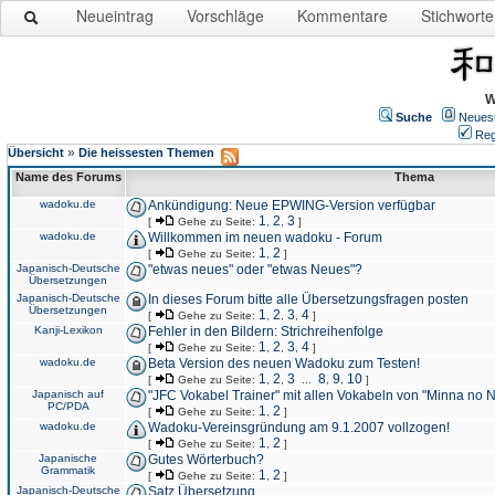
Neueintrag
Vorschläge
Kommentare
Stichworte
W
Suche
Neues
Reg
»
Übersicht
Die heissesten Themen
Name des Forums
Thema
wadoku.de
Ankündigung: Neue EPWING-Version verfügbar
1
2
3
[
Gehe zu Seite:
,
,
]
wadoku.de
Willkommen im neuen wadoku - Forum
1
2
[
Gehe zu Seite:
,
]
Japanisch-Deutsche
"etwas neues" oder "etwas Neues"?
Übersetzungen
Japanisch-Deutsche
In dieses Forum bitte alle Übersetzungsfragen posten
Übersetzungen
1
2
3
4
[
Gehe zu Seite:
,
,
,
]
Kanji-Lexikon
Fehler in den Bildern: Strichreihenfolge
1
2
3
4
[
Gehe zu Seite:
,
,
,
]
wadoku.de
Beta Version des neuen Wadoku zum Testen!
1
2
3
8
9
10
[
Gehe zu Seite:
,
,
...
,
,
]
Japanisch auf
"JFC Vokabel Trainer" mit allen Vokabeln von "Minna no 
PC/PDA
1
2
[
Gehe zu Seite:
,
]
wadoku.de
Wadoku-Vereinsgründung am 9.1.2007 vollzogen!
1
2
[
Gehe zu Seite:
,
]
Japanische
Gutes Wörterbuch?
Grammatik
1
2
[
Gehe zu Seite:
,
]
Japanisch-Deutsche
Satz Übersetzung