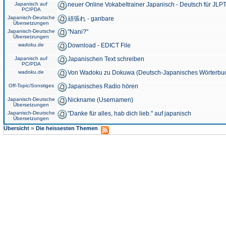
Japanisch auf
neuer Online Vokabeltrainer Japanisch - Deutsch für JLPT
PC/PDA
Japanisch-Deutsche
頑張れ - ganbare
Übersetzungen
Japanisch-Deutsche
"Nani?"
Übersetzungen
wadoku.de
Download - EDICT File
Japanisch auf
Japanischen Text schreiben
PC/PDA
wadoku.de
Von Wadoku zu Dokuwa (Deutsch-Japanisches Wörterbu
Off-Topic/Sonstiges
Japanisches Radio hören
Japanisch-Deutsche
Nickname (Usernamen)
Übersetzungen
Japanisch-Deutsche
"Danke für alles, hab dich lieb." auf japanisch
Übersetzungen
»
Übersicht
Die heissesten Themen