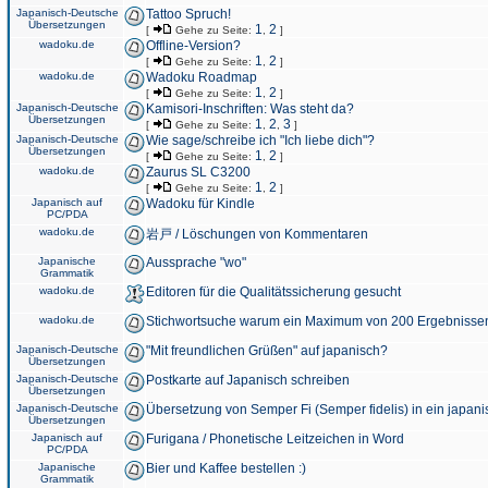
Japanisch-Deutsche
Tattoo Spruch!
Übersetzungen
1
2
[
Gehe zu Seite:
,
]
wadoku.de
Offline-Version?
1
2
[
Gehe zu Seite:
,
]
wadoku.de
Wadoku Roadmap
1
2
[
Gehe zu Seite:
,
]
Japanisch-Deutsche
Kamisori-Inschriften: Was steht da?
Übersetzungen
1
2
3
[
Gehe zu Seite:
,
,
]
Japanisch-Deutsche
Wie sage/schreibe ich "Ich liebe dich"?
Übersetzungen
1
2
[
Gehe zu Seite:
,
]
wadoku.de
Zaurus SL C3200
1
2
[
Gehe zu Seite:
,
]
Japanisch auf
Wadoku für Kindle
PC/PDA
wadoku.de
岩戸 / Löschungen von Kommentaren
Japanische
Aussprache "wo"
Grammatik
wadoku.de
Editoren für die Qualitätssicherung gesucht
wadoku.de
Stichwortsuche warum ein Maximum von 200 Ergebnisse
Japanisch-Deutsche
"Mit freundlichen Grüßen" auf japanisch?
Übersetzungen
Japanisch-Deutsche
Postkarte auf Japanisch schreiben
Übersetzungen
Japanisch-Deutsche
Übersetzung von Semper Fi (Semper fidelis) in ein japani
Übersetzungen
Japanisch auf
Furigana / Phonetische Leitzeichen in Word
PC/PDA
Japanische
Bier und Kaffee bestellen :)
Grammatik