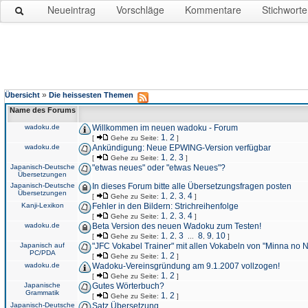
Neueintrag
Vorschläge
Kommentare
Stichworte
»
Übersicht
Die heissesten Themen
Name des Forums
wadoku.de
Willkommen im neuen wadoku - Forum
1
2
[
Gehe zu Seite:
,
]
wadoku.de
Ankündigung: Neue EPWING-Version verfügbar
1
2
3
[
Gehe zu Seite:
,
,
]
Japanisch-Deutsche
"etwas neues" oder "etwas Neues"?
Übersetzungen
Japanisch-Deutsche
In dieses Forum bitte alle Übersetzungsfragen posten
Übersetzungen
1
2
3
4
[
Gehe zu Seite:
,
,
,
]
Kanji-Lexikon
Fehler in den Bildern: Strichreihenfolge
1
2
3
4
[
Gehe zu Seite:
,
,
,
]
wadoku.de
Beta Version des neuen Wadoku zum Testen!
1
2
3
8
9
10
[
Gehe zu Seite:
,
,
...
,
,
]
Japanisch auf
"JFC Vokabel Trainer" mit allen Vokabeln von "Minna no 
PC/PDA
1
2
[
Gehe zu Seite:
,
]
wadoku.de
Wadoku-Vereinsgründung am 9.1.2007 vollzogen!
1
2
[
Gehe zu Seite:
,
]
Japanische
Gutes Wörterbuch?
Grammatik
1
2
[
Gehe zu Seite:
,
]
Japanisch-Deutsche
Satz Übersetzung