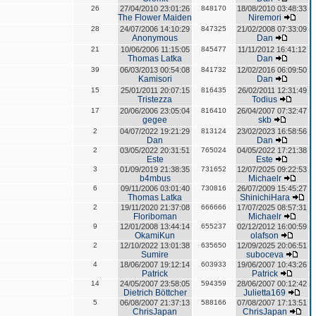
26
27/04/2010 23:01:26
848170
18/08/2010 03:48:33
The Flower Maiden
Niremori
28
24/07/2006 14:10:29
847325
21/02/2008 07:33:09
Anonymous
Dan
21
10/06/2006 11:15:05
845477
11/11/2012 16:41:12
Thomas Latka
Dan
39
06/03/2013 00:54:08
841732
12/02/2016 06:09:50
Kamisori
Dan
15
25/01/2011 20:07:15
816435
26/02/2011 12:31:49
Tristezza
Todius
17
20/06/2006 23:05:04
816410
26/04/2007 07:32:47
gegee
skb
2
04/07/2022 19:21:29
813124
23/02/2023 16:58:56
Dan
Dan
2
03/05/2022 20:31:51
765024
04/05/2022 17:21:38
Este
Este
3
01/09/2019 21:38:35
731652
12/07/2025 09:22:53
b4mbus
Michaelr
6
09/11/2006 03:01:40
730816
26/07/2009 15:45:27
Thomas Latka
ShinichiHara
2
19/11/2020 21:37:08
666666
17/07/2025 08:57:31
Floriboman
Michaelr
9
12/01/2008 13:44:14
655237
02/12/2012 16:00:59
OkamiKun
olafson
2
12/10/2022 13:01:38
635650
12/09/2025 20:06:51
Sumire
suboceva
4
18/06/2007 19:12:14
603933
19/06/2007 10:43:26
Patrick
Patrick
14
24/05/2007 23:58:05
594359
28/06/2007 00:12:42
Dietrich Böttcher
Julietta169
5
06/08/2007 21:37:13
588166
07/08/2007 17:13:51
ChrisJapan
ChrisJapan