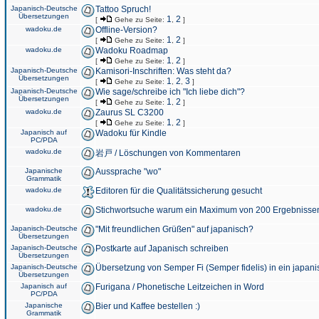
Japanisch-Deutsche
Tattoo Spruch!
Übersetzungen
1
2
[
Gehe zu Seite:
,
]
wadoku.de
Offline-Version?
1
2
[
Gehe zu Seite:
,
]
wadoku.de
Wadoku Roadmap
1
2
[
Gehe zu Seite:
,
]
Japanisch-Deutsche
Kamisori-Inschriften: Was steht da?
Übersetzungen
1
2
3
[
Gehe zu Seite:
,
,
]
Japanisch-Deutsche
Wie sage/schreibe ich "Ich liebe dich"?
Übersetzungen
1
2
[
Gehe zu Seite:
,
]
wadoku.de
Zaurus SL C3200
1
2
[
Gehe zu Seite:
,
]
Japanisch auf
Wadoku für Kindle
PC/PDA
wadoku.de
岩戸 / Löschungen von Kommentaren
Japanische
Aussprache "wo"
Grammatik
wadoku.de
Editoren für die Qualitätssicherung gesucht
wadoku.de
Stichwortsuche warum ein Maximum von 200 Ergebnisse
Japanisch-Deutsche
"Mit freundlichen Grüßen" auf japanisch?
Übersetzungen
Japanisch-Deutsche
Postkarte auf Japanisch schreiben
Übersetzungen
Japanisch-Deutsche
Übersetzung von Semper Fi (Semper fidelis) in ein japani
Übersetzungen
Japanisch auf
Furigana / Phonetische Leitzeichen in Word
PC/PDA
Japanische
Bier und Kaffee bestellen :)
Grammatik