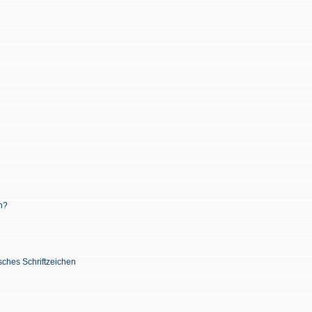
n?
sches Schriftzeichen