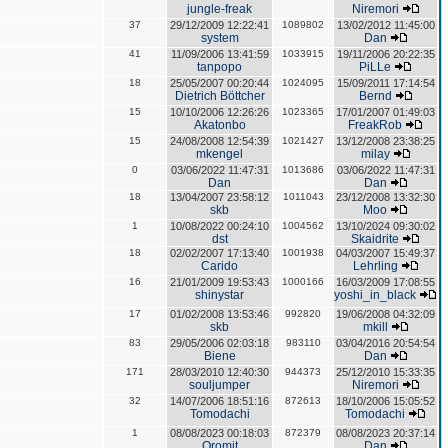
jungle-freak
Niremori
37
29/12/2009 12:22:41
1089802
13/02/2012 11:45:00
system
Dan
41
11/09/2006 13:41:59
1033915
19/11/2006 20:22:35
tanpopo
PiLLe
18
25/05/2007 00:20:44
1024095
15/09/2011 17:14:54
Dietrich Böttcher
Bernd
15
10/10/2006 12:26:26
1023365
17/01/2007 01:49:03
Akatonbo
FreakRob
15
24/08/2008 12:54:39
1021427
13/12/2008 23:38:25
mkengel
milay
0
03/06/2022 11:47:31
1013686
03/06/2022 11:47:31
Dan
Dan
18
13/04/2007 23:58:12
1011043
23/12/2008 13:32:30
skb
Moo
1
10/08/2022 00:24:10
1004562
13/10/2024 09:30:02
dst
Skaidrite
18
02/02/2007 17:13:40
1001938
04/03/2007 15:49:37
Carido
Lehrling
16
21/01/2009 19:53:43
1000166
16/03/2009 17:08:55
shinystar
yoshi_in_black
17
01/02/2008 13:53:46
992820
19/06/2008 04:32:09
skb
mkill
83
29/05/2006 02:03:18
983110
03/04/2016 20:54:54
Biene
Dan
171
28/03/2010 12:40:30
944373
25/12/2010 15:33:35
souljumper
Niremori
32
14/07/2006 18:51:16
872613
18/10/2006 15:05:52
Tomodachi
Tomodachi
1
08/08/2023 00:18:03
872379
08/08/2023 20:37:14
Oromit
Dan