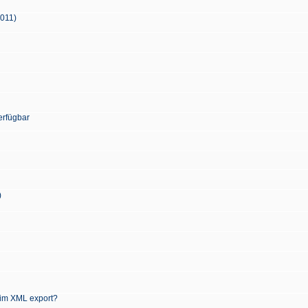
2011)
erfügbar
)
 im XML export?