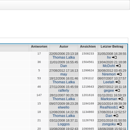
Antworten
Autor
Ansichten
Letzter Beitrag
17
22/05/2006 23:13:18
1508233
31/05/2008 16:28:55
Thomas Latka
hv
36
11/01/2009 16:55:45
1504561
13/04/2020 21:18:08
Dan
McDohl
5
27/08/2012 17:16:13
1299624
30/08/2012 03:45:29
may
Niremori
53
18/12/2006 16:01:46
1291112
08/07/2007 10:27:57
Thomas Latka
Leetah
46
27/11/2006 15:45:59
1219643
29/07/2012 18:11:18
ralferly
gegee
147
28/11/2007 00:25:39
1201616
01/11/2011 16:59:19
Thomas Latka
Marksman
15
09/07/2009 08:23:28
1194169
26/10/2014 09:39:39
elwello
RealNoob1
18
12/08/2006 14:22:35
1134860
17/08/2014 12:52:57
Thomas Latka
Dan
21
03/11/2008 18:37:11
1126763
22/01/2018 01:50:55
Loggos
zongoku
20
10/08/2008 19:02:43
1090665
18/08/2008 15:50:11