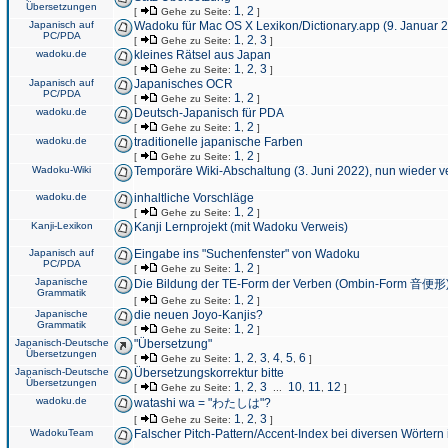
Übersetzungen
1
2
[
Gehe zu Seite:
,
]
Japanisch auf
Wadoku für Mac OS X Lexikon/Dictionary.app (9. Januar 
PC/PDA
1
2
3
[
Gehe zu Seite:
,
,
]
wadoku.de
kleines Rätsel aus Japan
1
2
3
[
Gehe zu Seite:
,
,
]
Japanisch auf
Japanisches OCR
PC/PDA
1
2
[
Gehe zu Seite:
,
]
wadoku.de
Deutsch-Japanisch für PDA
1
2
[
Gehe zu Seite:
,
]
wadoku.de
traditionelle japanische Farben
1
2
[
Gehe zu Seite:
,
]
Wadoku-Wiki
Temporäre Wiki-Abschaltung (3. Juni 2022), nun wieder v
wadoku.de
inhaltliche Vorschläge
1
2
[
Gehe zu Seite:
,
]
Kanji-Lexikon
Kanji Lernprojekt (mit Wadoku Verweis)
Japanisch auf
Eingabe ins "Suchenfenster" von Wadoku
PC/PDA
1
2
[
Gehe zu Seite:
,
]
Japanische
Die Bildung der TE-Form der Verben (Ombin-Form 音便形
Grammatik
1
2
[
Gehe zu Seite:
,
]
Japanische
die neuen Joyo-Kanjis?
Grammatik
1
2
[
Gehe zu Seite:
,
]
Japanisch-Deutsche
"Übersetzung"
Übersetzungen
1
2
3
4
5
6
[
Gehe zu Seite:
,
,
,
,
,
]
Japanisch-Deutsche
Übersetzungskorrektur bitte
Übersetzungen
1
2
3
10
11
12
[
Gehe zu Seite:
,
,
...
,
,
]
wadoku.de
watashi wa = "わたしは"?
1
2
3
[
Gehe zu Seite:
,
,
]
WadokuTeam
Falscher Pitch-Pattern/Accent-Index bei diversen Wörtern