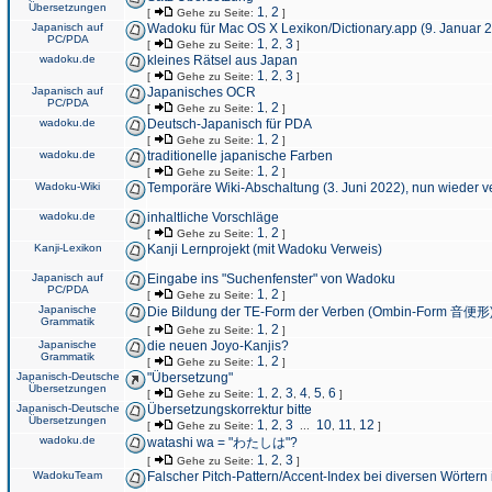
Übersetzungen
1
2
[
Gehe zu Seite:
,
]
Japanisch auf
Wadoku für Mac OS X Lexikon/Dictionary.app (9. Januar 
PC/PDA
1
2
3
[
Gehe zu Seite:
,
,
]
wadoku.de
kleines Rätsel aus Japan
1
2
3
[
Gehe zu Seite:
,
,
]
Japanisch auf
Japanisches OCR
PC/PDA
1
2
[
Gehe zu Seite:
,
]
wadoku.de
Deutsch-Japanisch für PDA
1
2
[
Gehe zu Seite:
,
]
wadoku.de
traditionelle japanische Farben
1
2
[
Gehe zu Seite:
,
]
Wadoku-Wiki
Temporäre Wiki-Abschaltung (3. Juni 2022), nun wieder v
wadoku.de
inhaltliche Vorschläge
1
2
[
Gehe zu Seite:
,
]
Kanji-Lexikon
Kanji Lernprojekt (mit Wadoku Verweis)
Japanisch auf
Eingabe ins "Suchenfenster" von Wadoku
PC/PDA
1
2
[
Gehe zu Seite:
,
]
Japanische
Die Bildung der TE-Form der Verben (Ombin-Form 音便形
Grammatik
1
2
[
Gehe zu Seite:
,
]
Japanische
die neuen Joyo-Kanjis?
Grammatik
1
2
[
Gehe zu Seite:
,
]
Japanisch-Deutsche
"Übersetzung"
Übersetzungen
1
2
3
4
5
6
[
Gehe zu Seite:
,
,
,
,
,
]
Japanisch-Deutsche
Übersetzungskorrektur bitte
Übersetzungen
1
2
3
10
11
12
[
Gehe zu Seite:
,
,
...
,
,
]
wadoku.de
watashi wa = "わたしは"?
1
2
3
[
Gehe zu Seite:
,
,
]
WadokuTeam
Falscher Pitch-Pattern/Accent-Index bei diversen Wörtern