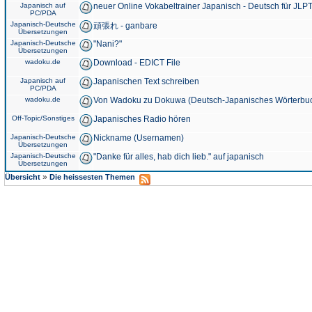
Japanisch auf
neuer Online Vokabeltrainer Japanisch - Deutsch für JLPT
PC/PDA
Japanisch-Deutsche
頑張れ - ganbare
Übersetzungen
Japanisch-Deutsche
"Nani?"
Übersetzungen
wadoku.de
Download - EDICT File
Japanisch auf
Japanischen Text schreiben
PC/PDA
wadoku.de
Von Wadoku zu Dokuwa (Deutsch-Japanisches Wörterbu
Off-Topic/Sonstiges
Japanisches Radio hören
Japanisch-Deutsche
Nickname (Usernamen)
Übersetzungen
Japanisch-Deutsche
"Danke für alles, hab dich lieb." auf japanisch
Übersetzungen
»
Übersicht
Die heissesten Themen