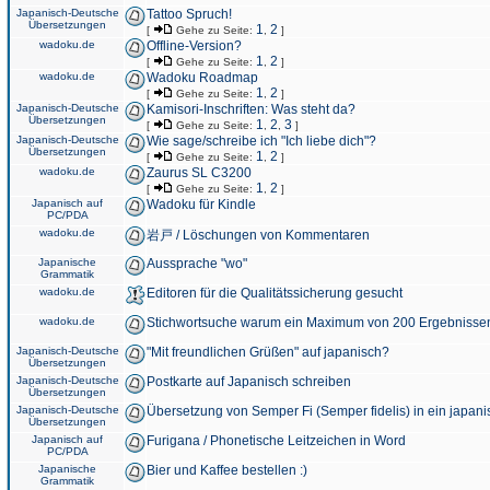
Japanisch-Deutsche
Tattoo Spruch!
Übersetzungen
1
2
[
Gehe zu Seite:
,
]
wadoku.de
Offline-Version?
1
2
[
Gehe zu Seite:
,
]
wadoku.de
Wadoku Roadmap
1
2
[
Gehe zu Seite:
,
]
Japanisch-Deutsche
Kamisori-Inschriften: Was steht da?
Übersetzungen
1
2
3
[
Gehe zu Seite:
,
,
]
Japanisch-Deutsche
Wie sage/schreibe ich "Ich liebe dich"?
Übersetzungen
1
2
[
Gehe zu Seite:
,
]
wadoku.de
Zaurus SL C3200
1
2
[
Gehe zu Seite:
,
]
Japanisch auf
Wadoku für Kindle
PC/PDA
wadoku.de
岩戸 / Löschungen von Kommentaren
Japanische
Aussprache "wo"
Grammatik
wadoku.de
Editoren für die Qualitätssicherung gesucht
wadoku.de
Stichwortsuche warum ein Maximum von 200 Ergebnisse
Japanisch-Deutsche
"Mit freundlichen Grüßen" auf japanisch?
Übersetzungen
Japanisch-Deutsche
Postkarte auf Japanisch schreiben
Übersetzungen
Japanisch-Deutsche
Übersetzung von Semper Fi (Semper fidelis) in ein japani
Übersetzungen
Japanisch auf
Furigana / Phonetische Leitzeichen in Word
PC/PDA
Japanische
Bier und Kaffee bestellen :)
Grammatik