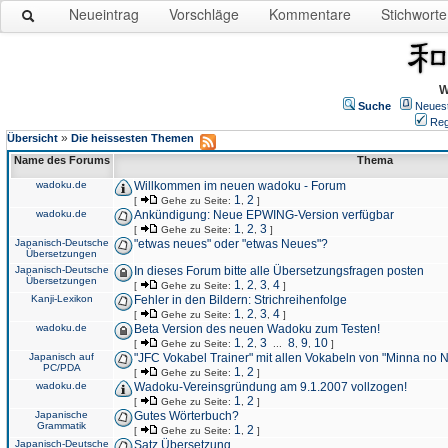
Neueintrag
Vorschläge
Kommentare
Stichworte
W
Suche
Neues
Reg
»
Übersicht
Die heissesten Themen
Name des Forums
Thema
wadoku.de
Willkommen im neuen wadoku - Forum
1
2
[
Gehe zu Seite:
,
]
wadoku.de
Ankündigung: Neue EPWING-Version verfügbar
1
2
3
[
Gehe zu Seite:
,
,
]
Japanisch-Deutsche
"etwas neues" oder "etwas Neues"?
Übersetzungen
Japanisch-Deutsche
In dieses Forum bitte alle Übersetzungsfragen posten
Übersetzungen
1
2
3
4
[
Gehe zu Seite:
,
,
,
]
Kanji-Lexikon
Fehler in den Bildern: Strichreihenfolge
1
2
3
4
[
Gehe zu Seite:
,
,
,
]
wadoku.de
Beta Version des neuen Wadoku zum Testen!
1
2
3
8
9
10
[
Gehe zu Seite:
,
,
...
,
,
]
Japanisch auf
"JFC Vokabel Trainer" mit allen Vokabeln von "Minna no 
PC/PDA
1
2
[
Gehe zu Seite:
,
]
wadoku.de
Wadoku-Vereinsgründung am 9.1.2007 vollzogen!
1
2
[
Gehe zu Seite:
,
]
Japanische
Gutes Wörterbuch?
Grammatik
1
2
[
Gehe zu Seite:
,
]
Japanisch-Deutsche
Satz Übersetzung